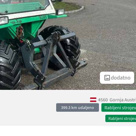
dodatno
4560
Gornja Austr
Rabljeni strojev
399.3 km udaljeno
Rabljeni strojev