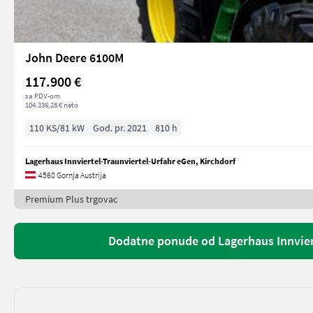
John Deere 6100M
117.900 €
sa PDV-om
104.336,28 € neto
110 KS/81 kW
God. pr. 2021
810 h
Lagerhaus Innviertel-Traunviertel-Urfahr eGen, Kirchdorf
4560 Gornja Austrija
Premium Plus trgovac
Dodatne ponude od Lagerhaus Innviert