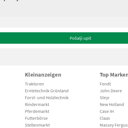
Pošalji upit
Kleinanzeigen
Top Marke
Traktoren
Fendt
Erntetechnik Grünland
John Deere
Forst- und Holztechnik
Steyr
Rindermarkt
New Holland
Pferdemarkt
Case IH
Futterbörse
Claas
Stellenmarkt
Massey Fergu