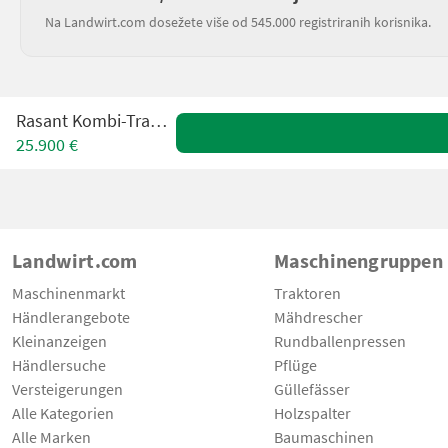
Na Landwirt.com dosežete više od 545.000 registriranih korisnika.
Rasant Kombi-Trak 9045
25.900 €
Landwirt.com
Maschinengruppen
Maschinenmarkt
Traktoren
Händlerangebote
Mähdrescher
Kleinanzeigen
Rundballenpressen
Händlersuche
Pflüge
Versteigerungen
Güllefässer
Alle Kategorien
Holzspalter
Alle Marken
Baumaschinen