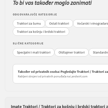
To bi vas također moglo zanimati
ODGOVARAJUĆE KATEGORIJE
Traktori za šumu
Ostali traktori
Voćarski i vinogradars
Traktori za košnju i brdski traktori
SLIČNE KATEGORIJE
Specijalni i mali traktori
Oldtajmer traktori
Standardni 
Također od privatnih osoba: Pogledajte Traktori / Traktori za
Rabljeni strojevi od privatnih ponuđača na Landwirt.com
Imate Traktori / Traktori za košnju i brdski traktori 