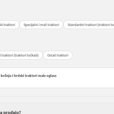
ki traktori
Specijalni i mali traktori
Standardni traktori (traktori to
traktori (traktori točkaši)
Ostali traktori
 košnju i brdski traktori male oglase
za prodaju?