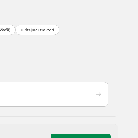
čkaši)
Oldtajmer traktori