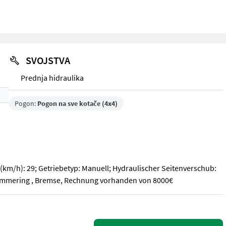
SVOJSTVA
Prednja hidraulika
Pogon:
Pogon na sve kotače (4x4)
(km/h): 29; Getriebetyp: Manuell; Hydraulischer Seitenverschub:
simmering , Bremse, Rechnung vorhanden von 8000€
(km/h): 29; Getriebetyp: Manuell; Hydraulischer Seitenverschub: