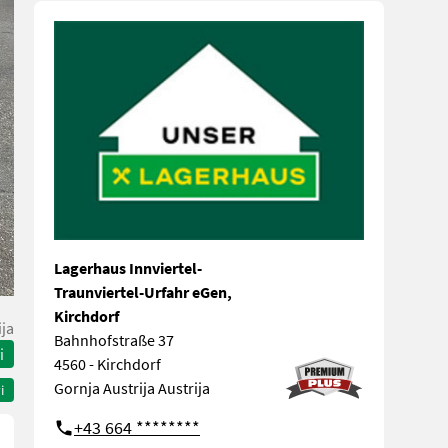
Lagerhaus Innviertel-
Traunviertel-Urfahr eGen,
Kirchdorf
ija
Bahnhofstraße 37
i
4560 - Kirchdorf
Gornja Austrija Austrija
i
+43 664 ********