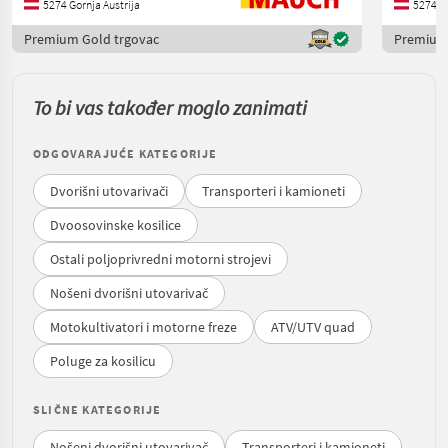
5274 Gornja Austrija
5274 Go
Premium Gold trgovac
Premium 
To bi vas također moglo zanimati
ODGOVARAJUĆE KATEGORIJE
Dvorišni utovarivači
Transporteri i kamioneti
Dvoosovinske kosilice
Ostali poljoprivredni motorni strojevi
Nošeni dvorišni utovarivač
Motokultivatori i motorne freze
ATV/UTV quad
Poluge za kosilicu
SLIČNE KATEGORIJE
Nošeni dvorišni utovarivač
Transporteri i kamioneti