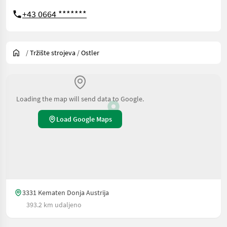
+43 0664 *******
/
Tržište strojeva
/
Ostler
Loading the map will send data to Google.
Load Google Maps
3331 Kematen Donja Austrija
393.2 km udaljeno