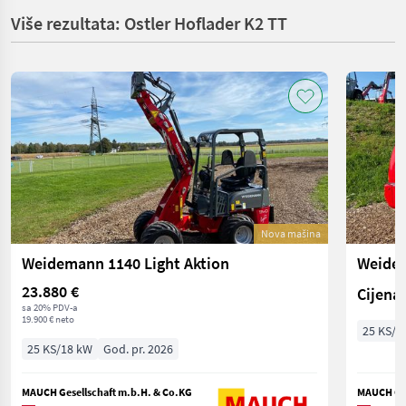
Više rezultata: Ostler Hoflader K2 TT
Nova mašina
Weidemann 1140 Light Aktion
Weidem
23.880 €
Cijena 
sa 20% PDV-a
19.900 € neto
25 KS/1
25 KS/18 kW
God. pr. 2026
MAUCH Gesellschaft m.b.H. & Co.KG
MAUCH Ges