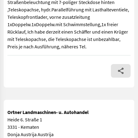
Straßenbeleuchtung mit 7-poliger Steckdose hinten
,Teleskopachse, hydr.Parallelführung mit Lasthalteventiele,
Teleskopfrontlader, vorne zusatzleitung
1xDoppelw.1xDoppelw.mit Schwimmstellung,1x freier
Rücklauf, Ich habe derzeit einen Schäffer und einen Krüger
mit Teleskopachse, die Teleskopachse ist unbezahlbar,
Preis je nach Ausführung, näheres Tel.
Ostler Hoftrac ab Februar zu besichtigen, in Spezialausführun
Ortner Landmaschinen- u. Autohandel
Heide 6. Straße 1
3331 - Kematen
Donja Austrija Austrija