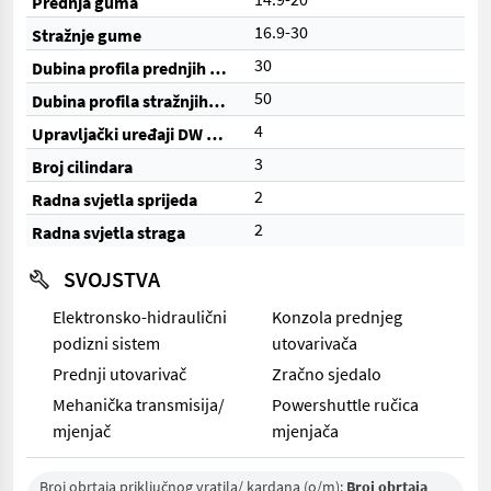
Prednja guma
16.9-30
Stražnje gume
30
Dubina profila prednjih guma (%)
50
Dubina profila stražnjih guma (%)
4
Upravljački uređaji DW (ukupno)
3
Broj cilindara
2
Radna svjetla sprijeda
2
Radna svjetla straga
SVOJSTVA
Elektronsko-hidraulični
Konzola prednjeg
podizni sistem
utovarivača
Prednji utovarivač
Zračno sjedalo
Mehanička transmisija/
Powershuttle ručica
mjenjač
mjenjača
Broj obrtaja priključnog vratila/ kardana (o/m):
Broj obrtaja