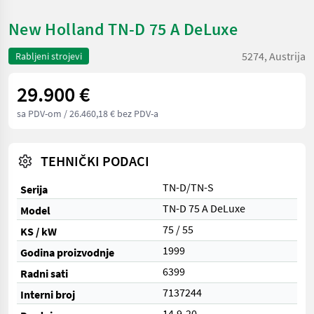
New Holland TN-D 75 A DeLuxe
5274, Austrija
Rabljeni strojevi
29.900 €
sa PDV-om
/ 26.460,18 € bez PDV-a
TEHNIČKI PODACI
TN-D/TN-S
Serija
TN-D 75 A DeLuxe
Model
75 / 55
KS / kW
1999
Godina proizvodnje
6399
Radni sati
7137244
Interni broj
14.9-20