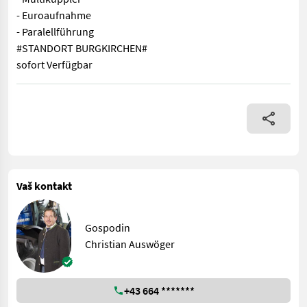
- Euroaufnahme
- Paralellführung
#STANDORT BURGKIRCHEN#
sofort Verfügbar
- 2,9L 3-Zylinder Turbo Motor - 32/16 Lastschaltgetriebe mit 
Vaš kontakt
Gospodin
Christian Auswöger
+43 664 *******