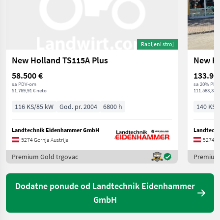
Rabljeni stroj
New Holland TS115A Plus
58.500 €
133.90
sa PDV-om
sa 20% PDV
51.769,91 € neto
111.583,33 €
116 KS/85 kW
God. pr. 2004
6800 h
140 KS/
Landtechnik Eidenhammer GmbH
Landtech
5274 Gornja Austrija
5274 Go
Premium Gold trgovac
Premium 
Dodatne ponude od Landtechnik Eidenhammer
GmbH