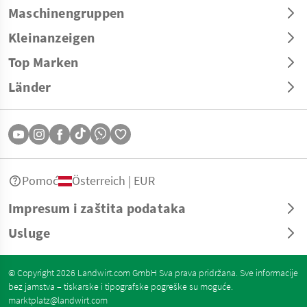
Maschinengruppen
Kleinanzeigen
Top Marken
Länder
Pomoć
Österreich | EUR
Impresum i zaštita podataka
Usluge
© Copyright 2026 Landwirt.com GmbH Sva prava pridržana. Sve informacije
bez jamstva – tiskarske i tipografske pogreške su moguće.
marktplatz@landwirt.com