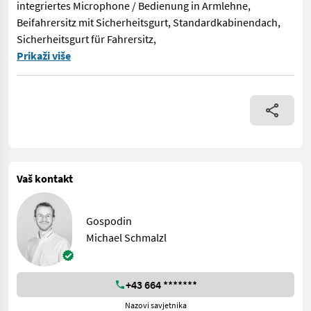
integriertes Microphone / Bedienung in Armlehne,
Beifahrersitz mit Sicherheitsgurt, Standardkabinendach,
Sicherheitsgurt für Fahrersitz,
Traktor Massey Ferguson 6S.155 Dyna6 EXCLUSIVE Modell: Exclus
Prikaži više
Vaš kontakt
Gospodin
Michael Schmalzl
+43 664 *******
Nazovi savjetnika