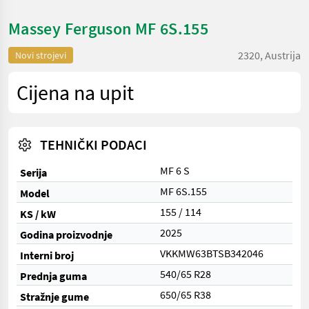
Massey Ferguson MF 6S.155
2320, Austrija
Novi strojevi
Cijena na upit
TEHNIČKI PODACI
MF 6 S
Serija
MF 6S.155
Model
155 / 114
KS / kW
2025
Godina proizvodnje
VKKMW63BTSB342046
Interni broj
540/65 R28
Prednja guma
650/65 R38
Stražnje gume