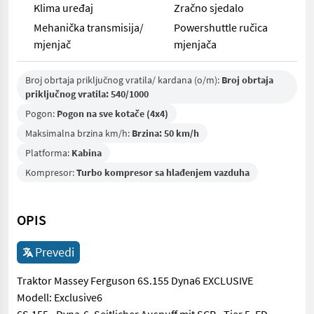
Klima uređaj
Zračno sjedalo
Mehanička transmisija/
Powershuttle ručica
mjenjač
mjenjača
Broj obrtaja priključnog vratila/ kardana (o/m):
Broj obrtaja
priključnog vratila: 540/1000
Pogon:
Pogon na sve kotače (4x4)
Maksimalna brzina km/h:
Brzina: 50 km/h
Platforma:
Kabina
Kompresor:
Turbo kompresor sa hlađenjem vazduha
OPIS
Prevedi
Traktor Massey Ferguson 6S.155 Dyna6 EXCLUSIVE
Modell: Exclusive6