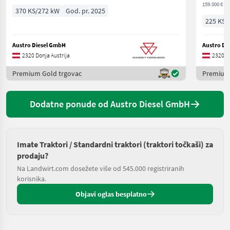
159.000 € ne
370 KS/272 kW
God. pr. 2025
225 KS/
Austro Diesel GmbH
Austro Di
2320 Donja Austrija
2320 Do
Premium Gold trgovac
Premium 
Dodatne ponude od Austro Diesel GmbH
Imate Traktori / Standardni traktori (traktori točkaši) za
prodaju?
Na Landwirt.com dosežete više od 545.000 registriranih
korisnika.
Objavi oglas besplatno