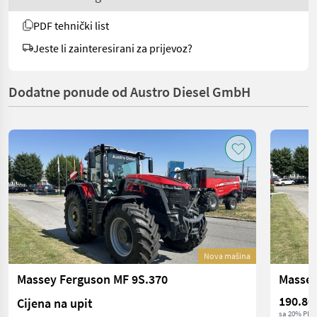
PDF tehnički list
Jeste li zainteresirani za prijevoz?
Dodatne ponude od Austro Diesel GmbH
Nova mašina
Massey Ferguson MF 9S.370
Massey
190.80
Cijena na upit
sa 20% PDV