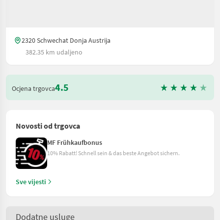
2320 Schwechat Donja Austrija
382.35 km udaljeno
4.5
Ocjena trgovca
Novosti od trgovca
MF Frühkaufbonus
10% Rabatt! Schnell sein & das beste Angebot sichern.
Sve vijesti
Dodatne usluge