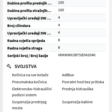
100
Dubina profila prednjih guma (%)
100
Dubina profila stražnjih guma (%)
4
Upravljački uređaji DW (ukupno)
4
Broj cilindara
4
Upravljački uređaji DW (električni)
8
Radna svjetla sprijeda
8
Radna svjetla straga
VKKMW63BTSB342046
Serijski broj / Broj šasije
SVOJSTVA
Kočnica na sve kotače
AdBlue
Pneumatska kočnica
Povratni hod bez pritiska
Elektronsko-hidraulični
Prednja hidraulika
podizni sistem
Suspenzija prednjeg
Suspenzija kabine
mosta