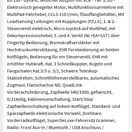
6S.155 - Dyna-6, Seitlicher Auspuff mit SCR - Tier 5, ED -
Elektronisch geregelter Motor, Multifunktionsarmlehne mit
MultiPad-Fahrhebel, CCLS 110 l/min, Ölauffangbehälter, Mit
LoadSensing Leitungen mit Kupplungen (P,T,LS), 1. & 2.
Steuerventil elektrisch, MicroJoystick auf MultiPad, mit
Dekompressionshebel, 3. und 4. Ventil (NL+EA+SST) über
Fingertip Bedienung, Bremskraftverstärker mit
Hochdruckunterstützung, EHR Fernbedienung an beiden
Kotflügeln, Bedienung für ein Steuerventil, EHR mit
erhöhter Hubkraft, Kat. 3 Schnellkuppler, Kugeln und
Fangschalen Kat.3/3 u. 3/2, Schwere Teleskop-
Stabistreben, Schnellhöhenverstellbares, automatisches
Zugmaul, Flanschachse ND, QuadLink-
Vorderachsfederung, Zapfwelle 540/1000, geflanscht,
6/21teilig, Kabinenumschaltung, Start/Stop
Zapfwellenschaltung auf linkem Kotflügel, Standard- und
Sparzapfwelle elektronische Vorwahl, Drehbare
Vorderradkotflügel, SuperDeLuxe-Fahrersitz Grammer,
Radio: Front Aux-in / Bluetooth / USB Anschluss /