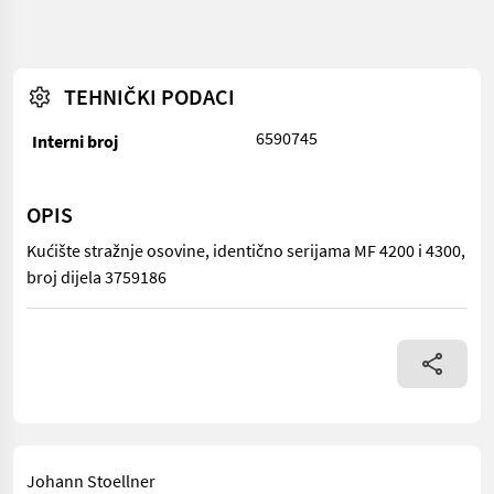
TEHNIČKI PODACI
6590745
Interni broj
OPIS
Kućište stražnje osovine, identično serijama MF 4200 i 4300,
broj dijela 3759186
Kućište stražnje osovine, identično serijama MF 4200 i 4300, bro
Johann Stoellner