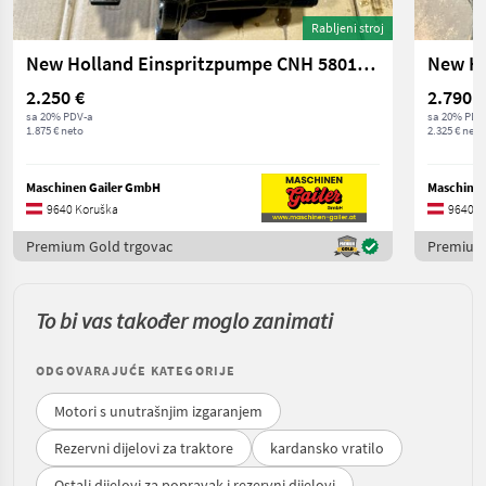
Rabljeni stroj
New Holland Einspritzpumpe CNH 5801470100
2.250 €
2.790 €
sa 20% PDV-a
sa 20% PDV
1.875 € neto
2.325 € neto
Maschinen Gailer GmbH
Maschinen
9640 Koruška
9640 K
Premium Gold trgovac
Premium 
To bi vas također moglo zanimati
ODGOVARAJUĆE KATEGORIJE
Motori s unutrašnjim izgaranjem
Rezervni dijelovi za traktore
kardansko vratilo
Ostali dijelovi za popravak i rezervni dijelovi