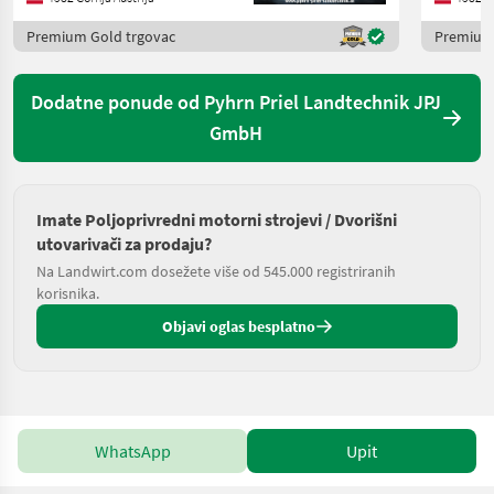
Premium Gold trgovac
Premium 
Dodatne ponude od Pyhrn Priel Landtechnik JPJ
GmbH
Imate Poljoprivredni motorni strojevi / Dvorišni
utovarivači za prodaju?
Na Landwirt.com dosežete više od 545.000 registriranih
korisnika.
Objavi oglas besplatno
WhatsApp
Upit