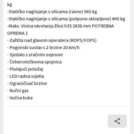
kg
-Statičko naginjanje s vilicama (ravno) 965 kg
-Statičko naginjanje s vilicama (potpuno sklopljeno) 845 kg
-Maks. Visina okretanja žlice h35 2836 mm POTREBNA
OPREMA 1
- Zaštita nad glavom operatera (ROPS/FOPS)
- Pogonski sustav s 2 brzine 20 km/h
- Sjedalo s zračnim ovjesom
- Četverotočkovna spojnica
- Plutajući položaj
- LED radna svjetla
- Ograničivač brzine
- Ručni gas
- Vučna kuka
Manitou MLA 3-25 H -Gume HA/VA 31x15.50-15 -Perkins 3-cilindrič