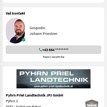
Vaš kontakt
Gospodin
Johann Priestner
+43 664 ********
Nazovi savjetnika
Pyhrn Priel Landtechnik JPJ GmbH
Pyhrn 1
4582 - Spital am Pyhrn