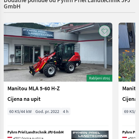
GmbH
Rabljeni stroj
Manitou MLA 5-60 H-Z
Manito
Cijena na upit
Cijena 
60 KS/44 kW
God. pr. 2022
4 h
69 KS/5
Pyhrn Priel Landtechnik JPJ GmbH
Pyhrn Pri
4582 Gornja Austrija
4582 Go