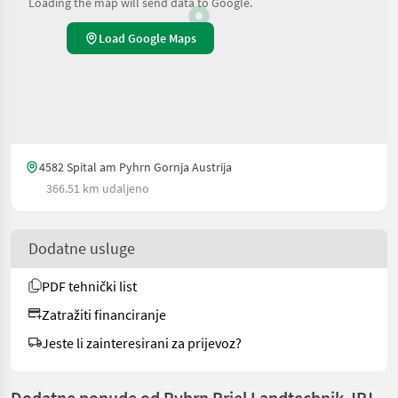
Loading the map will send data to Google.
Load Google Maps
4582 Spital am Pyhrn Gornja Austrija
366.51 km udaljeno
Dodatne usluge
PDF tehnički list
Zatražiti financiranje
Jeste li zainteresirani za prijevoz?
Dodatne ponude od Pyhrn Priel Landtechnik JPJ