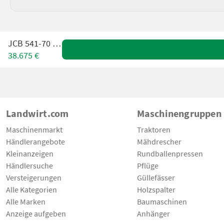
JCB 541-70 Agri
38.675 €
Landwirt.com
Maschinengruppen
Maschinenmarkt
Traktoren
Händlerangebote
Mähdrescher
Kleinanzeigen
Rundballenpressen
Händlersuche
Pflüge
Versteigerungen
Güllefässer
Alle Kategorien
Holzspalter
Alle Marken
Baumaschinen
Anzeige aufgeben
Anhänger