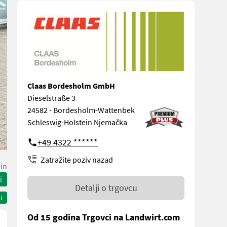
Claas Bordesholm GmbH
Dieselstraße 3
24582 - Bordesholm-Wattenbek
Schleswig-Holstein Njemačka
+49 4322 ******
Zatražite poziv nazad
in
i
Detalji o trgovcu
i
Od 15 godina Trgovci na Landwirt.com