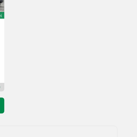
oj
Massey Ferguson TH.7038 (Aufnahme JCB, Bobcat)
44.625 €
sa 19% PDV-a
37.500 € neto
132 KS/97 kW
God. pr. 2018
5300 h
Claas Bordesholm GmbH
24582 Schleswig-Holstein
Premium Plus trgovac