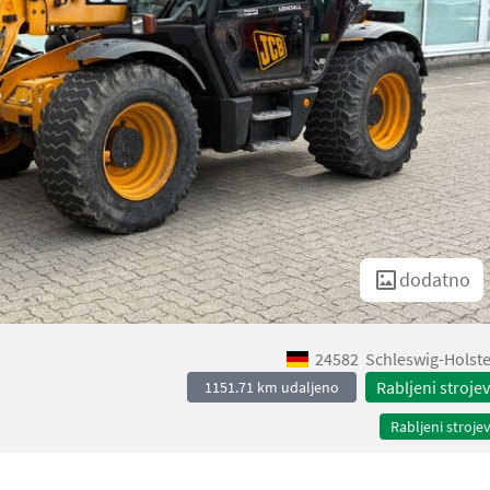
dodatno
24582
Schleswig-Holste
Rabljeni strojev
1151.71 km udaljeno
Rabljeni strojev