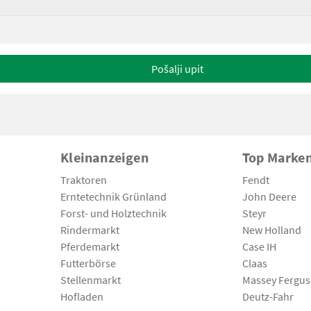
Pošalji upit
Kleinanzeigen
Top Marke
Traktoren
Fendt
Erntetechnik Grünland
John Deere
Forst- und Holztechnik
Steyr
Rindermarkt
New Holland
Pferdemarkt
Case IH
Futterbörse
Claas
Stellenmarkt
Massey Fergu
Hofladen
Deutz-Fahr