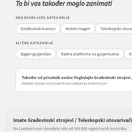
To bi vas također moglo zanimati
ODGOVARAJUĆE KATEGORIJE
Gređevinski kranovi
Mobilni bageri
Teleskopski utova
SLIČNE KATEGORIJE
Bageri gusjeničari
Radna platforma na gusjenicama
G
Također od privatnih osoba: Pogledajte Građevinski strojevi 
Rabljeni strojevi od privatnih ponuđača na Landwirt.com
Imate Građevinski strojevi / Teleskopski utovarivač
Na Landwirt.com dosežete više od 545.000 registriranih korisnika.