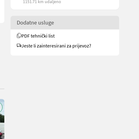
1151.71 km udaljeno
Dodatne usluge
PDF tehnički list
Jeste li zainteresirani za prijevoz?