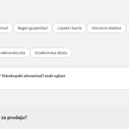
rivač
Bageri gusjeničari
Lopate i kante
Utovarne dizalice
rađevinska sita
Građevinska dizala
/ Teleskopski utovarivači male oglase
i za prodaju?