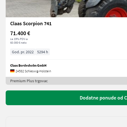
Claas Scorpion 741
71.400 €
sa 19% PDV-a
60.000 € neto
God. pr. 2022
5294 h
Claas Bordesholm GmbH
24582 Schleswig-Holstein
Premium Plus trgovac
Dodatne ponude od 