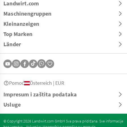
Landwirt.com
Maschinengruppen
Kleinanzeigen
Top Marken
Länder
Pomoć
Österreich | EUR
Impresum i zaštita podataka
Usluge
© Copyright 2026 Landwirt.com GmbH Sva prava pridržana. Sve informacije
bez jamstva – tiskarske i tipografske pogreške su moguće.