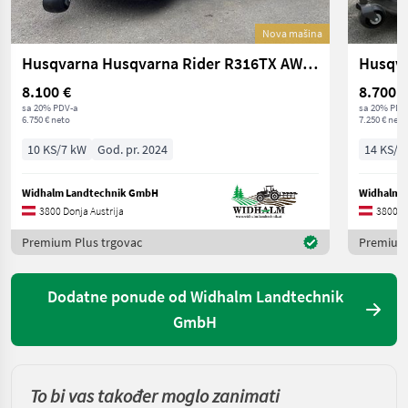
Nova mašina
Husqvarna Husqvarna Rider R316TX AWD inkl. Mähdeck 112cm
8.100 €
8.700 €
sa 20% PDV-a
sa 20% PDV
6.750 € neto
7.250 € neto
10 KS/7 kW
God. pr. 2024
14 KS/1
Widhalm Landtechnik GmbH
Widhalm 
3800 Donja Austrija
3800 Do
Premium Plus trgovac
Premium 
Dodatne ponude od Widhalm Landtechnik
GmbH
To bi vas također moglo zanimati