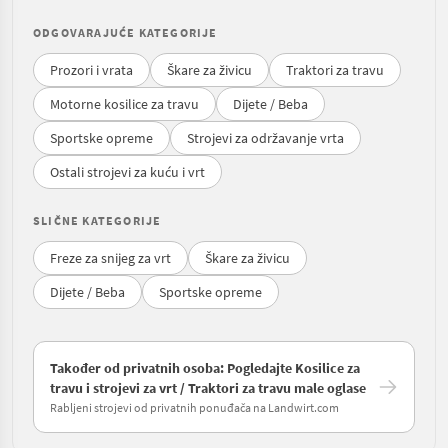
ODGOVARAJUĆE KATEGORIJE
Prozori i vrata
Škare za živicu
Traktori za travu
Motorne kosilice za travu
Dijete / Beba
Sportske opreme
Strojevi za održavanje vrta
Ostali strojevi za kuću i vrt
SLIČNE KATEGORIJE
Freze za snijeg za vrt
Škare za živicu
Dijete / Beba
Sportske opreme
Također od privatnih osoba: Pogledajte Kosilice za
travu i strojevi za vrt / Traktori za travu male oglase
Rabljeni strojevi od privatnih ponuđača na Landwirt.com