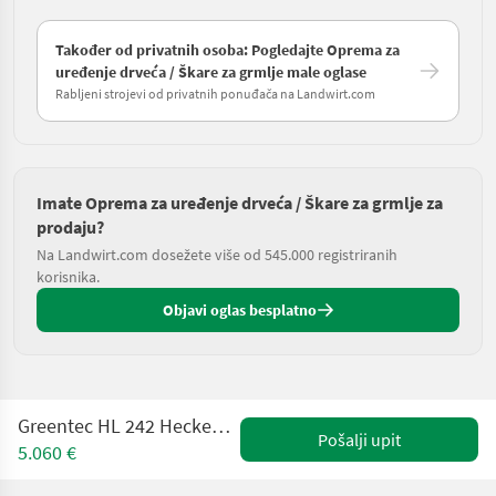
Također od privatnih osoba: Pogledajte Oprema za
uređenje drveća / Škare za grmlje male oglase
Rabljeni strojevi od privatnih ponuđača na Landwirt.com
Imate Oprema za uređenje drveća / Škare za grmlje za
prodaju?
Na Landwirt.com dosežete više od 545.000 registriranih
korisnika.
Objavi oglas besplatno
Greentec HL 242 Heckenschere /Astschere für Ausleger
Pošalji upit
5.060 €