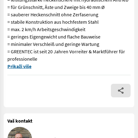
= für Grünschnitt, Äste und Zweige bis 40 mm Ø
= sauberer Heckenschnitt ohne Zerfaserung
= stabile Konstruktion aus hochfestem Stahl
= max. 2 km/h Arbeitsgeschwindigkeit
= geringes Eigengewicht und flache Bauweise
= minimaler Verschleiß und geringe Wartung
= GREENTEC ist seit 20 Jahren Vorreiter & Marktführer für
professionelle
VOGT Profitechnik aus Schmallenberg – Ihr führender Anbieter 
Prikaži više
Vaš kontakt