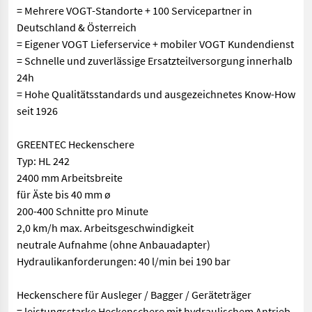
= Mehrere VOGT-Standorte + 100 Servicepartner in
Deutschland & Österreich
= Eigener VOGT Lieferservice + mobiler VOGT Kundendienst
= Schnelle und zuverlässige Ersatzteilversorgung innerhalb
24h
= Hohe Qualitätsstandards und ausgezeichnetes Know-How
seit 1926
GREENTEC Heckenschere
Typ: HL 242
2400 mm Arbeitsbreite
für Äste bis 40 mm ø
200-400 Schnitte pro Minute
2,0 km/h max. Arbeitsgeschwindigkeit
neutrale Aufnahme (ohne Anbauadapter)
Hydraulikanforderungen: 40 l/min bei 190 bar
Heckenschere für Ausleger / Bagger / Geräteträger
= leistungsstarke Heckenschere mit hydraulischem Antrieb