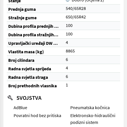
Stanje
540/65R28
Prednja guma
650/65R42
Stražnje gume
100
Dubina profila prednjih guma (%)
100
Dubina profila stražnjih guma (%)
4
Upravljački uređaji DW (ukupno)
8865
Vlastita masa (kg)
6
Broj cilindara
4
Radna svjetla sprijeda
6
Radna svjetla straga
1
Broj prethodnih vlasnika
SVOJSTVA
AdBlue
Pneumatska kočnica
Povratni hod bez pritiska
Elektronsko-hidraulični
podizni sistem