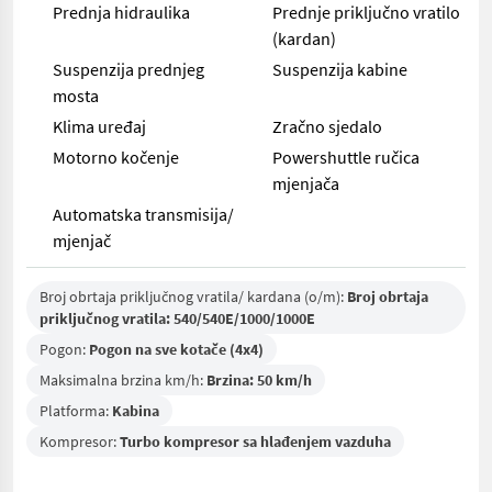
Prednja hidraulika
Prednje priključno vratilo
(kardan)
Suspenzija prednjeg
Suspenzija kabine
mosta
Klima uređaj
Zračno sjedalo
Motorno kočenje
Powershuttle ručica
mjenjača
Automatska transmisija/
mjenjač
Broj obrtaja priključnog vratila/ kardana (o/m):
Broj obrtaja
priključnog vratila: 540/540E/1000/1000E
Pogon:
Pogon na sve kotače (4x4)
Maksimalna brzina km/h:
Brzina: 50 km/h
Platforma:
Kabina
Kompresor:
Turbo kompresor sa hlađenjem vazduha