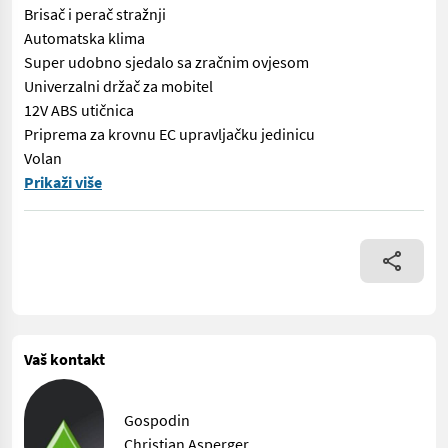
Brisač i perač stražnji
Automatska klima
Super udobno sjedalo sa zračnim ovjesom
Univerzalni držač za mobitel
12V ABS utičnica
Priprema za krovnu EC upravljačku jedinicu
Volan
Profesionalna verzija Grijani predfilter goriva Verzija 50 km/h
Prikaži više
Vaš kontakt
Gospodin
Christian Asperger