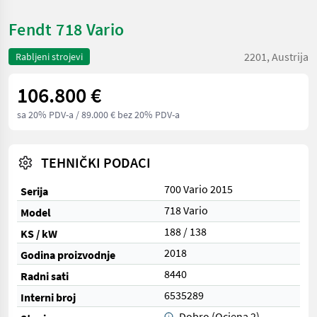
Fendt 718 Vario
2201, Austrija
Rabljeni strojevi
106.800 €
sa 20% PDV-a
/ 89.000 € bez 20% PDV-a
TEHNIČKI PODACI
700 Vario 2015
Serija
718 Vario
Model
188 / 138
KS / kW
2018
Godina proizvodnje
8440
Radni sati
6535289
Interni broj
Dobro (Ocjena 2)