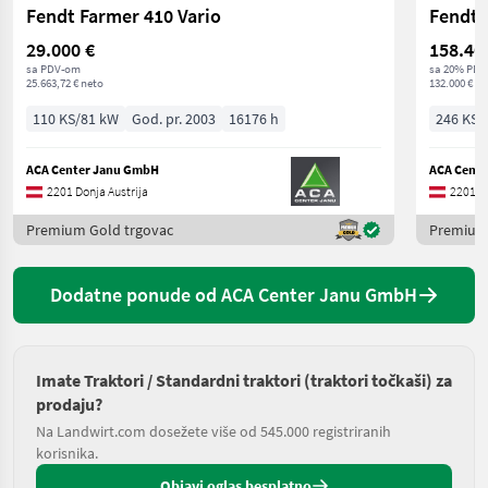
Fendt Farmer 410 Vario
Fendt 
29.000 €
158.40
sa PDV-om
sa 20% PDV
25.663,72 € neto
132.000 € ne
110 KS/81 kW
God. pr. 2003
16176 h
246 KS/
ACA Center Janu GmbH
ACA Cent
2201 Donja Austrija
2201 Do
Premium Gold trgovac
Premium 
Dodatne ponude od ACA Center Janu GmbH
Imate Traktori / Standardni traktori (traktori točkaši) za
prodaju?
Na Landwirt.com dosežete više od 545.000 registriranih
korisnika.
Objavi oglas besplatno