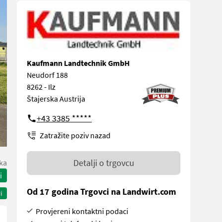
Kaufmann Landtechnik GmbH
Neudorf 188
8262 - Ilz
Štajerska Austrija
+43 3385 *****
Zatražite poziv nazad
Detalji o trgovcu
ka
i
Od 17 godina Trgovci na Landwirt.com
i
Provjereni kontaktni podaci