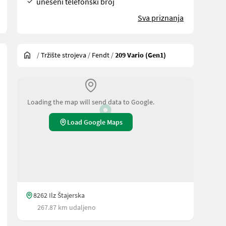
uneseni telefonski broj
Sva priznanja
/
Tržište strojeva
/
Fendt
/
209 Vario (Gen1)
Loading the map will send data to Google.
Load Google Maps
8262 Ilz Štajerska
267.87 km udaljeno