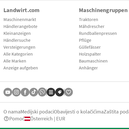
Landwirt.com
Maschinengruppen
Maschinenmarkt
Traktoren
Händlerangebote
Mähdrescher
Kleinanzeigen
Rundballenpressen
Händlersuche
Pflüge
Versteigerungen
Güllefässer
Alle Kategorien
Holzspalter
Alle Marken
Baumaschinen
Anzeige aufgeben
Anhänger
O nama
Medijski podaci
Obavijesti o kolačićima
Zaštita pod
Pomoć
Österreich | EUR