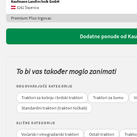
Kaufmann Landtechnik GmbH
8262 Štajerska
Premium Plus trgovac
Dodatne ponude od Ka
To bi vas također moglo zanimati
ODGOVARAJUĆE KATEGORIJE
Traktori za košnju i brdski traktori
Traktori za šumu
V
Standardni traktori (traktori točkaši)
SLIČNE KATEGORIJE
Voćarski i vinogradarski traktori
Ostali traktori
Trakto