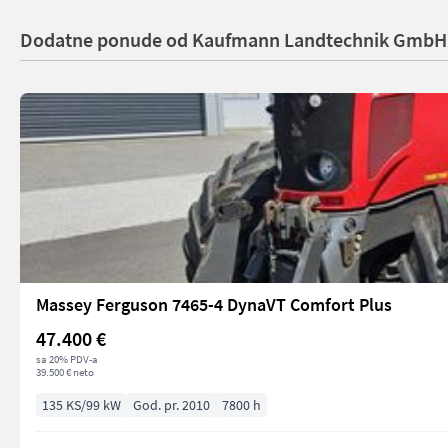
Dodatne ponude od Kaufmann Landtechnik GmbH
Massey Ferguson 7465-4 DynaVT Comfort Plus
47.400 €
sa 20% PDV-a
39.500 € neto
135 KS/99 kW
God. pr. 2010
7800 h