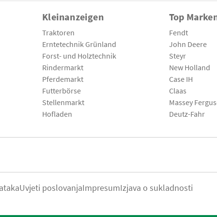
Kleinanzeigen
Top Marke
Traktoren
Fendt
Erntetechnik Grünland
John Deere
Forst- und Holztechnik
Steyr
Rindermarkt
New Holland
Pferdemarkt
Case IH
Futterbörse
Claas
Stellenmarkt
Massey Fergu
Hofladen
Deutz-Fahr
ataka
Uvjeti poslovanja
Impresum
Izjava o sukladnosti