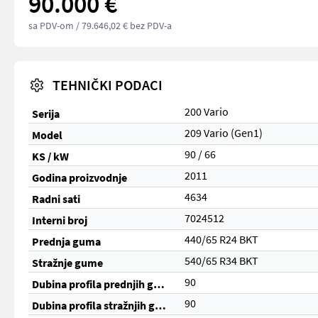
90.000 €
sa PDV-om
/ 79.646,02 € bez PDV-a
TEHNIČKI PODACI
200 Vario
Serija
209 Vario (Gen1)
Model
90 / 66
KS / kW
2011
Godina proizvodnje
4634
Radni sati
7024512
Interni broj
440/65 R24 BKT
Prednja guma
540/65 R34 BKT
Stražnje gume
90
Dubina profila prednjih guma (%)
90
Dubina profila stražnjih guma (%)