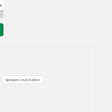
Kaufmann Landtechnik GmbH
8262 Štajerska
Premium Plus trgovac
Specijalni i mali traktori