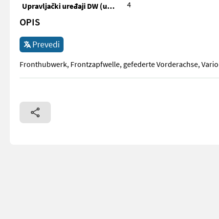
4
Upravljački uređaji DW (ukupno)
OPIS
Prevedi
Fronthubwerk, Frontzapfwelle, gefederte Vorderachse, Vario
Fronthubwerk, Frontzapfwelle, gefederte Vorderachse, Vario