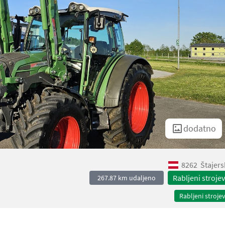
dodatno
8262
Štajers
Rabljeni strojev
267.87 km udaljeno
Rabljeni strojev