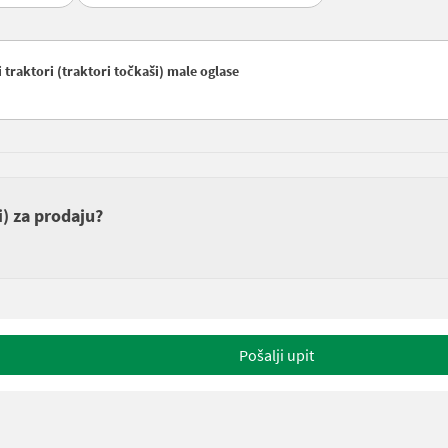
traktori (traktori točkaši) male oglase
i) za prodaju?
Pošalji upit