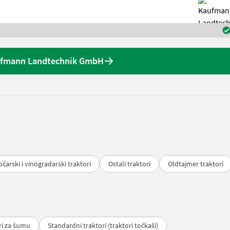
ufmann Landtechnik GmbH
oćarski i vinogradarski traktori
Ostali traktori
Oldtajmer traktori
ri za šumu
Standardni traktori (traktori točkaši)