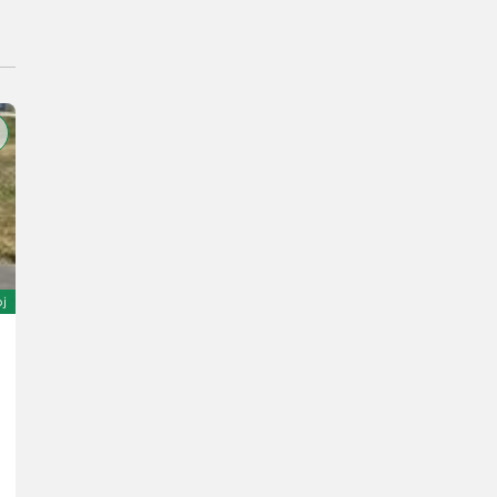
oj
Claas Axos 330 CX
42.500 €
sa PDV-om
37.610,62 € neto
92 KS/68 kW
God. pr. 2015
3800 h