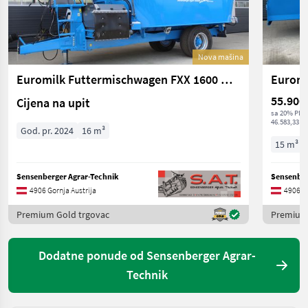
Nova mašina
Euromilk Futtermischwagen FXX 1600 HD-Vollaussattung
Euromi
55.900
Cijena na upit
sa 20% PDV
46.583,33 € 
God. pr. 2024
16 m³
15 m³
Sensenberger Agrar-Technik
Sensenber
4906 Gornja Austrija
4906 Go
Premium Gold trgovac
Premium 
Dodatne ponude od Sensenberger Agrar-
Technik