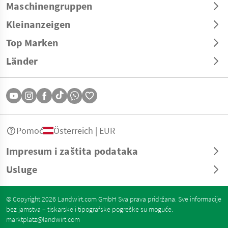
Maschinengruppen
Kleinanzeigen
Top Marken
Länder
Pomoć
Österreich | EUR
Impresum i zaštita podataka
Usluge
© Copyright 2026 Landwirt.com GmbH Sva prava pridržana. Sve informacije
bez jamstva – tiskarske i tipografske pogreške su moguće.
marktplatz@landwirt.com