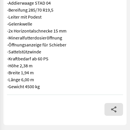
-Addierwaage STAD 04
-Bereifung 285/70 R19,5
-Leiter mit Podest
-Gelenkwelle
-2x Horizontalschnecke 15 mm
-Mineralfutterdosieröffnung
-Öffnungsanzeige für Schieber
-Sattelstützwinde
-Kraftbedarf ab 60 PS
-Höhe 2,38 m
-Breite 1,94 m
-Länge 6,00 m
-Gewicht 4500 kg
Futtermischwagen Euromilk Puma 11 -Volumen 11 m³ -10-15% meh