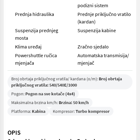
podizni sistem
Prednja hidraulika
Prednje priključno vratilo
(kardan)
Suspenzija prednjeg
Suspenzija kabine
mosta
Klima uređaj
Zračno sjedalo
Powershuttle ručica
Automatska transmisija/
mjenjača
mjenjač
Broj obrtaja priključnog vratila/ kardana (o/m):
Broj obrtaja
priključnog vratila: 540/540E/1000
Pogon:
Pogon na sve kotače (4x4)
Maksimalna brzina km/h:
Brzina: 50 km/h
Platforma:
Kabina
Kompresor:
Turbo kompresor
OPIS