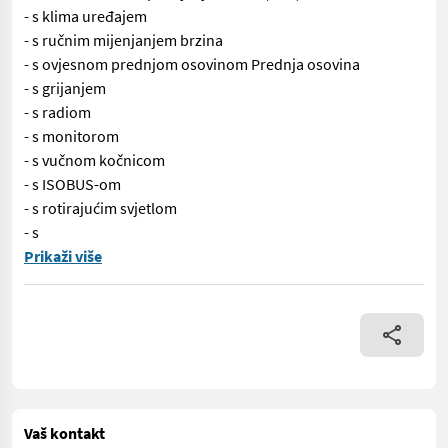
- s klima uređajem
- s ručnim mijenjanjem brzina
- s ovjesnom prednjom osovinom Prednja osovina
- s grijanjem
- s radiom
- s monitorom
- s vučnom kočnicom
- s ISOBUS-om
- s rotirajućim svjetlom
- s
Br. 66777 Traktor s pogonom na sva četiri kotača - s 8135 radn
Prikaži više
Vaš kontakt