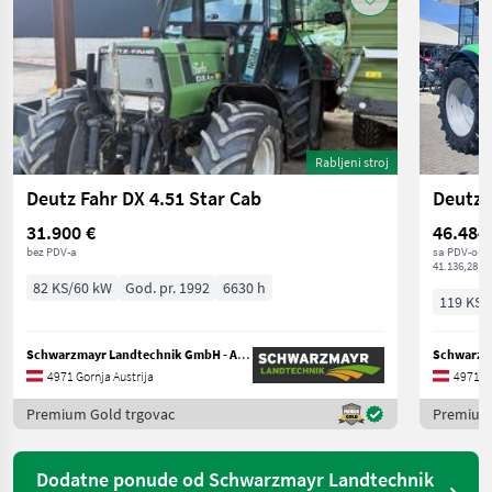
Rabljeni stroj
Deutz Fahr DX 4.51 Star Cab
Deutz 
31.900 €
46.484
bez PDV-a
sa PDV-om
41.136,28 € 
82 KS/60 kW
God. pr. 1992
6630 h
119 KS/
Schwarzmayr Landtechnik GmbH - Aurolzmünster
4971 Gornja Austrija
4971 Go
Premium Gold trgovac
Premium 
Dodatne ponude od Schwarzmayr Landtechnik