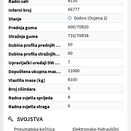
8135
Radni sati
66777
Interni broj
Dobro (Ocjena 2)
Stanje
600/70R20
Prednja guma
710/70R38
Stražnje gume
60
Dubina profila prednjih guma (%)
60
Dubina profila stražnjih guma (%)
7
Upravljački uređaji DW (ukupno)
11000
Dopuštena ukupna masa (kg)
8100
Vlastita masa (kg)
6
Broj cilindara
8
Radna svjetla sprijeda
6
Radna svjetla straga
SVOJSTVA
Pneumatska kočnica
Elektronsko-hidraulični