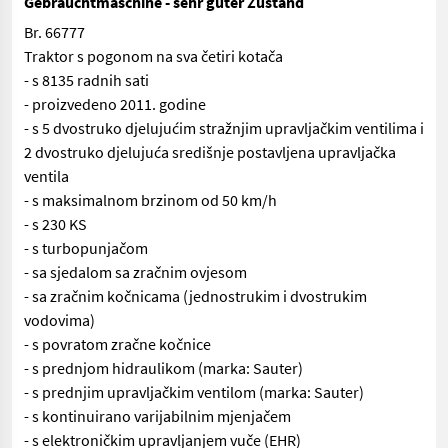
Gebrauchtmaschine - sehr guter Zustand
Br. 66777
Traktor s pogonom na sva četiri kotača
- s 8135 radnih sati
- proizvedeno 2011. godine
- s 5 dvostruko djelujućim stražnjim upravljačkim ventilima i
2 dvostruko djelujuća središnje postavljena upravljačka
ventila
- s maksimalnom brzinom od 50 km/h
- s 230 KS
- s turbopunjačom
- sa sjedalom sa zračnim ovjesom
- sa zračnim kočnicama (jednostrukim i dvostrukim
vodovima)
- s povratom zračne kočnice
- s prednjom hidraulikom (marka: Sauter)
- s prednjim upravljačkim ventilom (marka: Sauter)
- s kontinuirano varijabilnim mjenjačem
- s elektroničkim upravljanjem vuče (EHR)