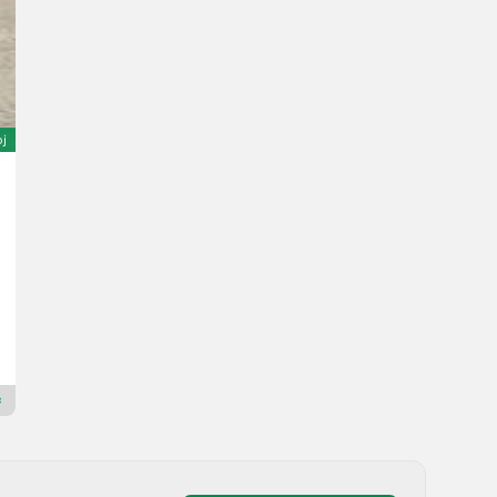
oj
Wacker Neuson WL 37
39.950 €
bez PDV-a
75 KS/55 kW
God. pr. 2013
3855 h
S.A.T. Sensenberger Agrar-Technik
4906 Gornja Austrija
Premium Gold trgovac