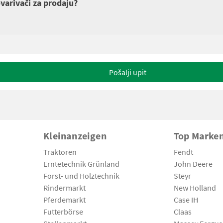
ovarivači za prodaju?
Pošalji upit
Kleinanzeigen
Top Marke
Traktoren
Fendt
Erntetechnik Grünland
John Deere
Forst- und Holztechnik
Steyr
Rindermarkt
New Holland
Pferdemarkt
Case IH
Futterbörse
Claas