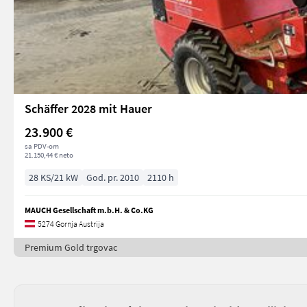
Schäffer 2028 mit Hauer
23.900 €
sa PDV-om
21.150,44 € neto
28 KS/21 kW
God. pr. 2010
2110 h
MAUCH Gesellschaft m.b.H. & Co.KG
5274 Gornja Austrija
Premium Gold trgovac