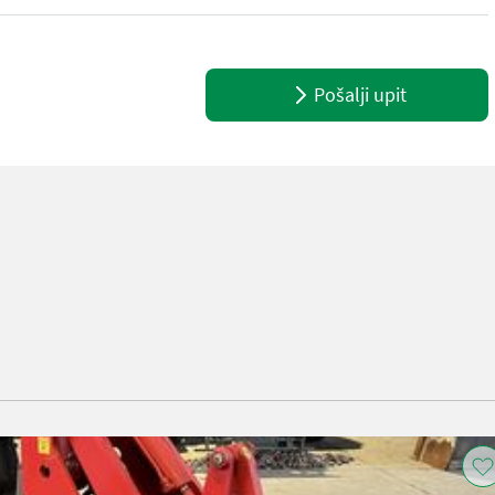
 - EPA TIER 4f Emissions Level - EU - IV Emissions Level - Japan - S
Pošalji upit