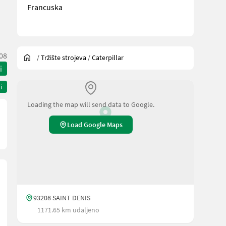
Francuska
08
/
Tržište strojeva
/
Caterpillar
i
i
Loading the map will send data to Google.
Load Google Maps
93208 SAINT DENIS
1171.65 km udaljeno