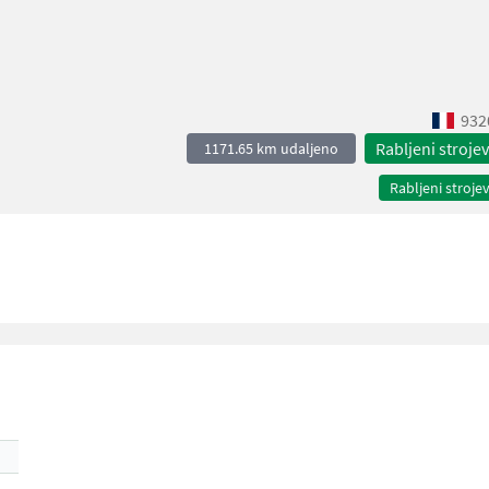
932
Rabljeni strojev
1171.65 km udaljeno
Rabljeni strojev