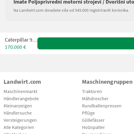
Imate Poljoprivredni motorni strojevi / Dvorišni ut
Na Landwirt.com dosežete više od 545.000 registriranih korisnika.
Caterpillar 963K
170.000 €
Landwirt.com
Maschinengruppen
Maschinenmarkt
Traktoren
Händlerangebote
Mähdrescher
Kleinanzeigen
Rundballenpressen
Händlersuche
Pflüge
Versteigerungen
Güllefässer
Alle Kategorien
Holzspalter