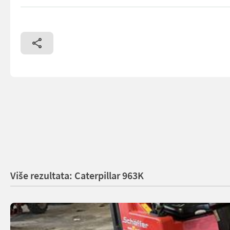
== More details (EN) == Air Conditioner Emissions Level - EPA
Više rezultata: Caterpillar 963K