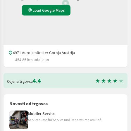
Load Google Maps
4971 Aurolzmünster Gornja Austrija
454.85 km udaljeno
4.4
Ocjena trgovca
Novosti od trgovca
Mobiler Service
Servicebusse für Service und Reparaturen am Hof.