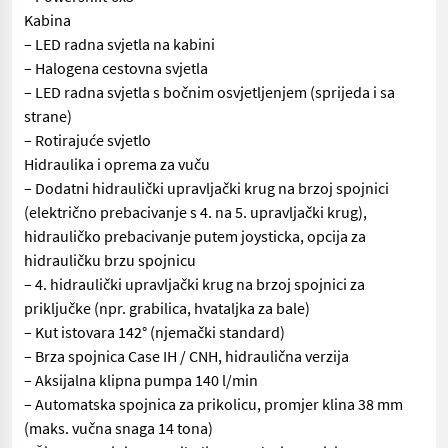
Kabina
– LED radna svjetla na kabini
– Halogena cestovna svjetla
– LED radna svjetla s bočnim osvjetljenjem (sprijeda i sa
strane)
– Rotirajuće svjetlo
Hidraulika i oprema za vuču
– Dodatni hidraulički upravljački krug na brzoj spojnici
(električno prebacivanje s 4. na 5. upravljački krug),
hidrauličko prebacivanje putem joysticka, opcija za
hidrauličku brzu spojnicu
– 4. hidraulički upravljački krug na brzoj spojnici za
priključke (npr. grabilica, hvataljka za bale)
– Kut istovara 142° (njemački standard)
– Brza spojnica Case IH / CNH, hidraulična verzija
– Aksijalna klipna pumpa 140 l/min
– Automatska spojnica za prikolicu, promjer klina 38 mm
(maks. vučna snaga 14 tona)