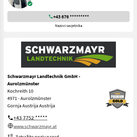
+43 676 *********
Nazovi savjetnika
Schwarzmayr Landtechnik GmbH -
Aurolzmünster
Kochreith 10
4971 - Aurolzmünster
Gornja Austrija Austrija
+43 7752 *****
www.schwarzmayr.at
Zatražite poziv nazad