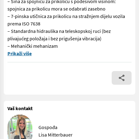
– Šina za spojnicu za prikolicu s podesivom visinom:
spojnica za prikolicu mora se odabrati zasebno
– 7-pinska utičnica za prikolicu na stražnjem dijelu vozila
prema ISO 7638
– Standardna hidraulika na teleskopskoj ruci (bez
plivajućeg položaja i bez prigušenja vibracija)
– Mehanički mehanizam
Br. 99999-742 Motor – Standardni sustav pokretanja do -15 °C (nj
Prikaži više
Vaš kontakt
Gospođa
Lisa Mitterbauer