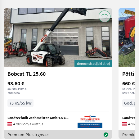
demonstracijski stroj
Bobcat TL 25.60
Pöttin
93,60 €
660 €
sa 20% PDV-a
sa 20% PDV
78 € neto
550 € neto
75 KS/55 kW
God. pr.
Landtechnik Zechmeister GmbH & Co KG
4792 Gornja Austrija
4792 Go
Premium Plus trgovac
Premium 