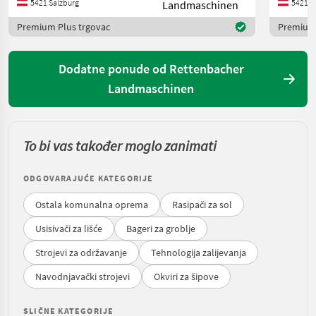
5421 Salzburg
5421 S
Premium Plus trgovac
Premium 
Dodatne ponude od Rettenbacher
Landmaschinen
To bi vas također moglo zanimati
ODGOVARAJUĆE KATEGORIJE
Ostala komunalna oprema
Rasipači za sol
Usisivači za lišće
Bageri za groblje
Strojevi za održavanje
Tehnologija zalijevanja
Navodnjavački strojevi
Okviri za šipove
SLIČNE KATEGORIJE