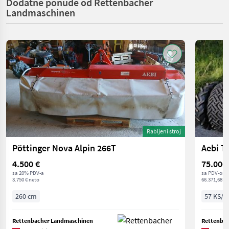
Dodatne ponude od Rettenbacher
Landmaschinen
Rabljeni stroj
Pöttinger Nova Alpin 266T
Aebi T
4.500 €
75.000
sa 20% PDV-a
sa PDV-om
3.750 € neto
66.371,68 € 
260 cm
57 KS/4
Rettenbacher Landmaschinen
Rettenba