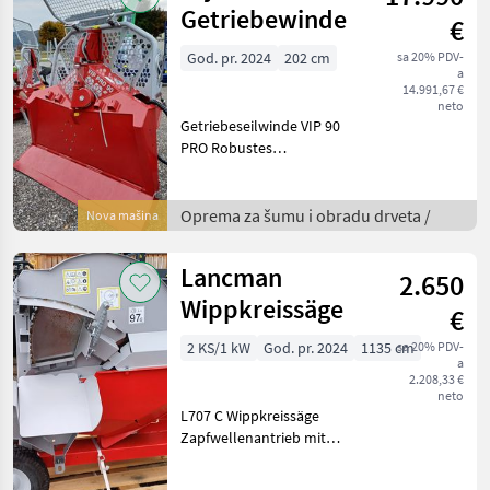
Getriebewinde
€
God. pr. 2024
202 cm
sa 20% PDV-
a
14.991,67 €
neto
Getriebeseilwinde VIP 90
PRO Robustes
Zahnradgetreibe mit 98 %
Wirkungsgrad 120 m Seil
hochverdichtet
Oprema za šumu i obradu drveta /
Nova mašina
Durchmesser 13 mm
Profifunk SOMA AXT ET
Lancman
2.650
hydr. Klappschild
Wippkreissäge
€
2 KS/1 kW
God. pr. 2024
1135 cm
sa 20% PDV-
a
2.208,33 €
neto
L707 C Wippkreissäge
Zapfwellenantrieb mit
Riemen ideales
Übersetzungsverhältnis