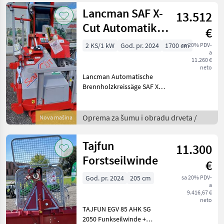
automatsiche
Lancman SAF X-
13.512
Cut Automatik
€
707 STR+EL-5
2 KS/1 kW
God. pr. 2024
1700 cm
sa 20% PDV-
a
11.260 €
neto
Lancman Automatische
Brennholzkreissäge SAF X-
Cut -Zapfwellenantrieb und
7, 5 kW Elektromotor
kombiniert -5m Förderband
Oprema za šumu i obradu drveta /
Nova mašina
- seitlich schwenkbar -
Hydraulische Eigenö
Tajfun
11.300
Forstseilwinde
€
God. pr. 2024
205 cm
sa 20% PDV-
a
9.416,67 €
neto
TAJFUN EGV 85 AHK SG
2050 Funkseilwinde +