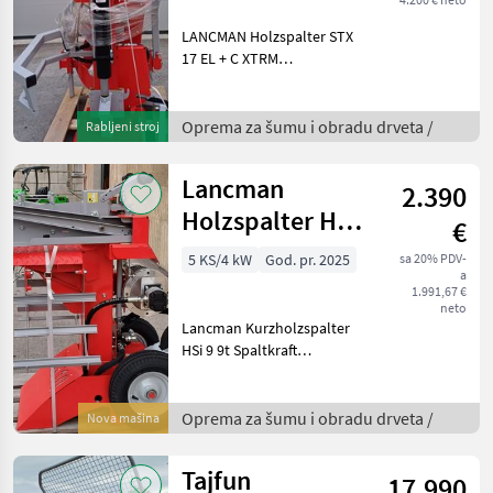
LANCMAN Holzspalter STX
17 EL + C XTRM
Elektromotor 5, 5 kW/400V
+ Zapfwellenantrieb 17 t
Spaltkraft max. Spaltlänge
Oprema za šumu i obradu drveta /
Rabljeni stroj
117 - stufenlos verstellbar
Zapfwellenantrie
Lancman
2.390
Holzspalter HSI
€
9 EL
5 KS/4 kW
God. pr. 2025
sa 20% PDV-
a
1.991,67 €
neto
Lancman Kurzholzspalter
HSi 9 9t Spaltkraft
Spaltgeschwindigkeit 5, 17
cm/s
Rücklaufgeschwindigkeit
Oprema za šumu i obradu drveta /
Nova mašina
27, 1 cm/s max. Spaltlänge
53cm 20l Öltank 235kg -
Tajfun
17.990
kompakte B