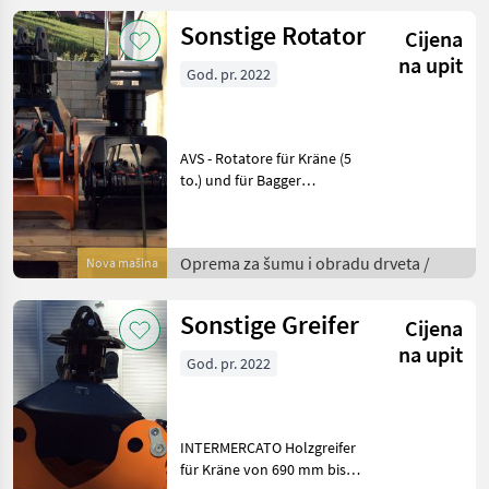
22PS,
Sonstige Rotator
Cijena
na upit
God. pr. 2022
AVS - Rotatore für Kräne (5
to.) und für Bagger
kardanisch und
Festmontage Baltrotors
Rotatore von 1 - 16 to. für
Oprema za šumu i obradu drveta /
Nova mašina
Kräne, Forwarder,
Greifersägen, ...
Intermercato R
Sonstige Greifer
Cijena
na upit
God. pr. 2022
INTERMERCATO Holzgreifer
für Kräne von 690 mm bis