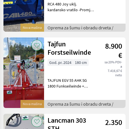
RCA 480 Joy uklj.
kardansko vratilo -Promjer
trupaca od 5 do 48 cm Klin
za cijepanje na 6 načina -Sila
cijepanja 25 kN - dvije brzine
Oprema za šumu i obradu drveta /
Nova mašina
-Duljina rezanja 25 do 50 cm
Tajfun
8.900
Forstseilwinde
€
God. pr. 2024
180 cm
sa 20% PDV-
a
7.416,67 €
neto
TAJFUN EGV 55 AHK SG
1800 Funkseilwinde +
Seilausstoß +5, 5t Zugkraft
+180cm Schildbreite -
optional auch mit 150cm
Oprema za šumu i obradu drveta /
Nova mašina
verfügbar +hydraulischer
Seilausstoß +inkl.
Lancman 303
2.350
STH