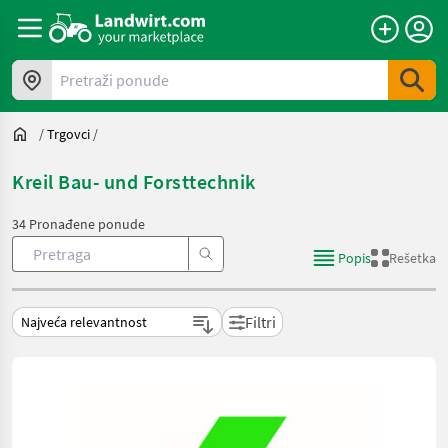
Pretraži ponude
/
Trgovci
/
Kreil Bau- und Forsttechnik
34 Pronađene ponude
Popis
Rešetka
Filtri