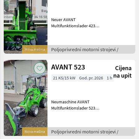
Neuer AVANT
Multifunktionslader 423
Knicklenker mit AUSTRIA
PAKET: - Multikupplung -
Dieselmotor Kubota D902
Poljoprivredni motorni strojevi /
Nova mašina
22PS, 3 Zyl.,
Wasserkühlung, E-Start -
Hydrostatis
AVANT 523
Cijena
na upit
21 KS/15 kW
God. pr. 2026
1 h
Neumaschine AVANT
Multifunktionslader 523
Knicklenker mit AUSTRIA
PAKET: - Multikupplung -
Teleskophubarm -
Poljoprivredni motorni strojevi /
Nova mašina
Traktionskontrolle -
Dieselmotor Kubota D902,