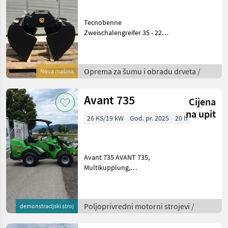
Tecnobenne
Zweischalengreifer 35 - 225
l für kleine Ladekräne und
Forstkräne - Rückewagen
Oprema za šumu i obradu
Oprema za šumu i obradu drveta /
Nova mašina
drveta Šumarske dizalice
Avant 735
Cijena
na upit
26 KS/19 kW
God. pr. 2025
20 h
Avant 735 AVANT 735,
Multikupplung,
Teleskophubarm,
Parallelführung, Joystick 8
Funktionen, Abgasstufe
Poljoprivredni motorni strojevi /
demonstracijski stroj
Stage V. 15 km/h
Ausführung, Hubkraft