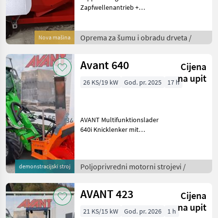
Zapfwellenantrieb +
Elektroantrieb 7, 5 kW mit
Riemen ideales
Übersetzungsverhältnis
Oprema za šumu i obradu drveta /
Nova mašina
Zapfwelle -> Sägeblatt
Längenanschlag bis 50 cm
Avant 640
Cijena
neigungsverste
na upit
26 KS/19 kW
God. pr. 2025
17 h
AVANT Multifunktionslader
640i Knicklenker mit
AUSTRIA PAKET: -
Multikupplung -
Teleskophubarm -
Poljoprivredni motorni strojevi /
demonstracijski stroj
Traktionskontrolle - zwei
Fahrstufen (11 u. 22 km/h) -
Dieselm
AVANT 423
Cijena
na upit
21 KS/15 kW
God. pr. 2026
1 h