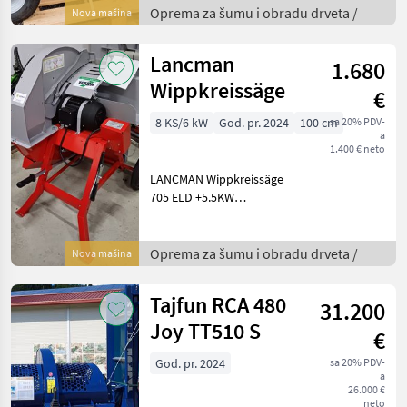
Zapfwelle -> Sägeblatt
Oprema za šumu i obradu drveta /
Nova mašina
Längenanschlag bis 50 cm
neigungsverstellbare
Lancman
1.680
Holzrutsch
Wippkreissäge
€
8 KS/6 kW
God. pr. 2024
100 cm
sa 20% PDV-
a
1.400 € neto
LANCMAN Wippkreissäge
705 ELD +5.5KW
Elektromotor mit
Direktantrieb +700mm
Hartmetall-Sägeblatt
Oprema za šumu i obradu drveta /
Nova mašina
+Arbeitshöhe (Wippe)
verstellbar +Transporträder
Tajfun RCA 480
31.200
für einfaches
Joy TT510 S
€
God. pr. 2024
sa 20% PDV-
a
26.000 €
neto