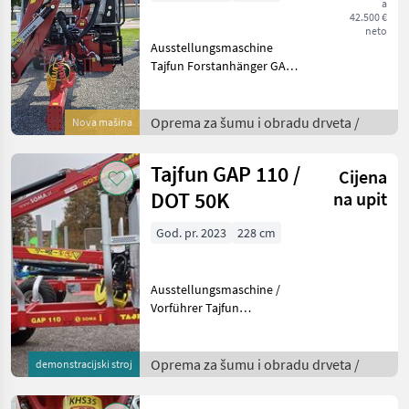
a
42.500 €
neto
Ausstellungsmaschine
Tajfun Forstanhänger GAP
140 : 14t hzGG, Bereifung
500/50-17 18PR mit 8 Loch
Forstfelge, Ventilschutz und
Oprema za šumu i obradu drveta /
Nova mašina
Schlauch, 5 Rungenpaare
inkl. mech
Tajfun GAP 110 /
Cijena
DOT 50K
na upit
God. pr. 2023
228 cm
Ausstellungsmaschine /
Vorführer Tajfun
Forstanhänger GAP 110 :
11t hzGG, Bereifung 400/60-
15, 5 14PR mit 8 Loch
Oprema za šumu i obradu drveta /
demonstracijski stroj
Forstfelge, Ventilschutz und
Schlauch, 5 Rungenpaa