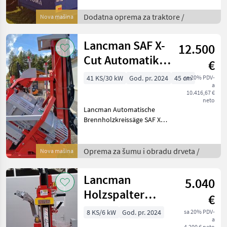
gelagert massiver
Planierkeil mit
Dodatna oprema za traktore /
Nova mašina
Verschleißschiene,
Pendelbordwand,
Lancman SAF X-
12.500
Schnellkuppelvorri
Cut Automatik
€
707 STR 5
41 KS/30 kW
God. pr. 2024
45 cm
sa 20% PDV-
a
10.416,67 €
neto
Lancman Automatische
Brennholzkreissäge SAF X-
Cut Zapfwellenantrieb 5m
Förderband, 45 cm breit -
seitlich schwenkbar
Oprema za šumu i obradu drveta /
Nova mašina
Hydraulische
Eigenölversorgung, keine
Lancman
5.040
Hydrau
Holzspalter
€
STX17 EL+C
8 KS/6 kW
God. pr. 2024
sa 20% PDV-
a
XTRM
4.200 € neto