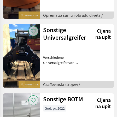
2027 mm Öffnungsweite
INTERMERCATO Holzgreifer
für Bagger von 765 mm bis
Oprema za šumu i obradu drveta /
Nova mašina
3.430 mm Öffnungsweite
INTERMERCATO Reis
Sonstige
Cijena
Universalgreifer
na upit
Verschiedene
Universalgreifer von
INTERMERCATO und
TECNOBENNE für
Steinverlegearbeiten,
Materialmanipulation,
Građevinski strojevi /
Nova mašina
Rodungen,
Unwetteraufräumarbeiten,
Sonstige BOTM
Cijena
.... Građevinski st
na upit
God. pr. 2022