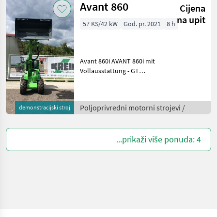
1400kg, Hubhöhe 3, 08Met
Avant 860
Cijena
na upit
57 KS/42 kW
God. pr. 2021
8 h
Avant 860i AVANT 860i mit
Vollausstattung - GT
Vollkabine, Heizung und
Klima, auf Silentblöcken
gelagerte Vollkabine mit
Poljoprivredni motorni strojevi /
demonstracijski stroj
Bluetooth Radio,
Kommunalpaket,
Straßenzul
...prikaži više ponuda: 4