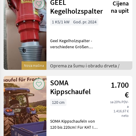
GEEL
Cijena
Kegelholzspalter
na upit
1 KS/1 kW
God. pr. 2024
Geel Kegelholzspalter -
verschiedene Größen
Geeignet für Bagger von 1,
5t-12t, Kegel ø 170, 250
oder 315 mm, Anbauplatte
Oprema za šumu i obradu drveta /
Nova mašina
GEEL SW010/Martin MH03
und GEEL SW020/Ma
SOMA
1.700
Kippschaufel
€
120 cm
sa 20% PDV-
a
1.416,67 €
neto
SOMA Kippschaufeln von
120 bis 220cm! Für KAT I
oder II Zylinder geschützt