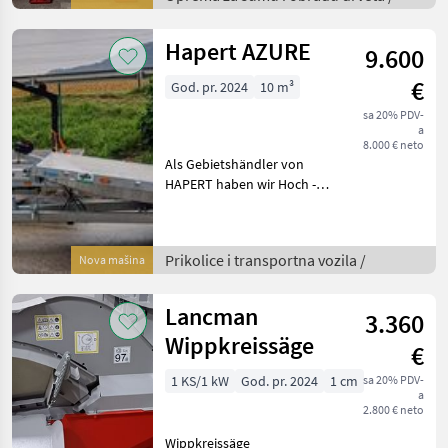
Multispeedventil 3-Punkt
Anbau max. 114cm
Hapert AZURE
9.600
Spaltlänge 4-fach
€
God. pr. 2024
10 m³
sa 20% PDV-
a
8.000 € neto
Als Gebietshändler von
HAPERT haben wir Hoch -
und Tieflader Rückwärts -
und Dreiseitenkipper Koffer
- und Kühlanhänger
Prikolice i transportna vozila /
Nova mašina
Baumaschinen - und Auto
(Universal)tran
Lancman
3.360
Wippkreissäge
€
1 KS/1 kW
God. pr. 2024
1 cm
sa 20% PDV-
a
2.800 € neto
Wippkreissäge