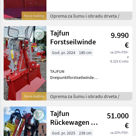
Seilausstoß +8, 5t Zugkraft
+205cm Schildbreite -
optional auch mit 180cm
Oprema za šumu i obradu drveta /
Nova mašina
verfügbar +hydraulischer
regelbarer Seilausst
Tajfun
9.990
Forstseilwinde
€
God. pr. 2024
180 cm
sa 20% PDV-
a
8.325 € neto
TAJFUN
Dreipunktforstseilwinde
EGV 65 AHK, 6, 5to
Zugleistung, Schildbreite
1800mm, Eigengewicht :
Oprema za šumu i obradu drveta /
Nova mašina
540kg (ohne Seil), mit
hydraulischer
Tajfun
51.000
Kupplungsbetätigung, AXT
P
Rückewagen mit
€
Z-Kran
God. pr. 2025
238 cm
sa 20% PDV-