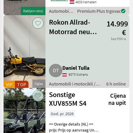
Alltagstauglichkeit, den
4633 Kematen
großzügigen Innenraum
Automobili i
Premium Plus trgovac
Rabljeni stroj
und eine umfangreiche
motocikli /
Ausstattung. Das
Rokon Allrad-
14.999
Ford
Motorrad neu
€
Trail-Breaker
bez PDV-a
Daniel Tulla
6073 Sistrans
Automobili i motocikli /
6 h online
VIP
TOP
Oglas
Motori
Sonstige
Cijena
XUV855M S4
na upit
God. pr. 2026
== Overige details (NL) ==
prijs: Prijs op aanvraag Unit: