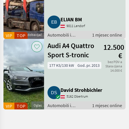
ELIAN BM
9811 Lendorf
Automobili i
1 mjesec online
VIP
Poslovni dobavljač
TOP
motocikli / Terenci-
Audi A4 Quattro
12.500
Offroaderi
Sport S-tronic
€
bez PDV-a
177 KS/130 kW
God. pr. 2013
Stara cijena
14.000 €
David Strohbichler
5162 Obertrum
Automobili i
1 mjesec online
VIP
TOP
Oglas
motocikli /
Limuzine