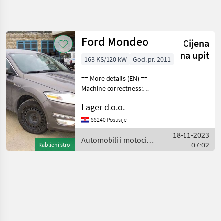
Precizirajte
pretragu
Ford Mondeo
Cijena
Kategorija
Država
Filtri
3
1
na upit
163 KS/120 kW
God. pr. 2011
Prikaži 1
TRENUTNA
== More details (EN) ==
Poništi
STAZA
rezultata
Machine correctness:
Correct Registration valid
Auto,
Lager d.o.o.
kamion,
until: 23.12.2016 color - gray
moped
with effect the date of first
88240 Posusije
Automobili I
registration 23/12/2011. regi
18-11-2023
Motocikli
Automobili i motocikli
07:02
Rabljeni stroj
Limuzine
/ Ford
ODABERITE
KATEGORIJU
Limuzine
1
MARKETPLACE