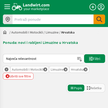
Pretraži ponude
/
Automobili I Motocikli
/
Limuzine
/
Hrvatska
Ponuda: novi i rabljeni Limuzine u Hrvatska
Tako se sortira na Landwirt.com
Filtri
x
x
x
x
Automobili I Motocikli
Limuzine
Hrvatska
x
Izbriši sve filtre
Popis
Rešetka