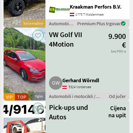
Stuk Kiepende achterbak:
Kraakman Perfors B.V.
Handmatig
aandrijvingstype: 2wd Half
1775 T Middenmeer
Doors for Basic OPS
Automobili i
Premium Plus trgovac
Nova mašina
Premium Protection Pac
motocikli /
VW Golf VII
9.900
Sonstige
4Motion
€
bez PDV-a
Gerhard Wörndl
5324 Vordersee
Automobili i motocikli /
Od jučer
VIP
TOP
Oglas
Kombiji
Pick-ups und
Cijena
na upit
Autos