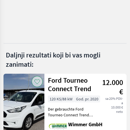
Ponude
Mali
Marketplace
trgovaca
oglasi
Daljnji rezultati koji bi vas mogli
zanimati:
Ford Tourneo
12.000
Connect Trend
€
120 KS/88 kW
God. pr. 2020
sa 20% PDV-
a
10.000 €
Der gebrauchte Ford
neto
Tourneo Connect Trend
L1H1 2, 2 t überzeugt durch
Wimmer GmbH
seine hohe