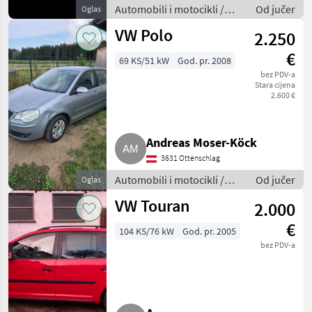
Automobili i motocikli /
Od jučer
Oglas
Limuzine
VW Polo
2.250
€
69 KS/51 kW
God. pr. 2008
bez PDV-a
Stara cijena
2.600 €
Andreas Moser-Köck
3631 Ottenschlag
Automobili i motocikli /
Od jučer
Oglas
Limuzine
VW Touran
2.000
€
104 KS/76 kW
God. pr. 2005
bez PDV-a