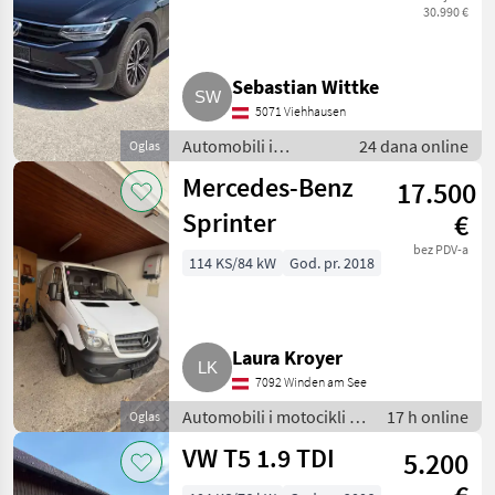
30.990 €
Ponude
Mali
Marketplace
trgovaca
oglasi
Sebastian Wittke
5071 Viehhausen
Automobili i
24 dana online
Oglas
motocikli / Limuzine
Mercedes-Benz
17.500
Sprinter
€
bez PDV-a
114 KS/84 kW
God. pr. 2018
Laura Kroyer
7092 Winden am See
Automobili i motocikli /
17 h online
Oglas
Limuzine
VW T5 1.9 TDI
5.200