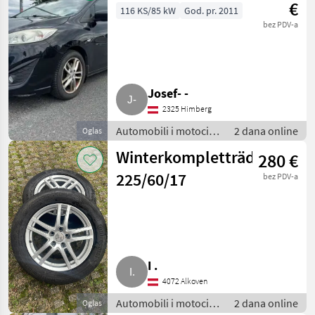
€
116 KS/85 kW
God. pr. 2011
bez PDV-a
Josef- -
2325 Himberg
Automobili i motocikli
2 dana online
Oglas
/ Limuzine
Winterkompletträder
280 €
225/60/17
bez PDV-a
I .
4072 Alkoven
Automobili i motocikli
2 dana online
Oglas