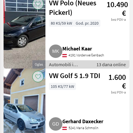
VW Polo (Neues
10.490
Pickerl)
€
bez PDV-a
80 KS/59 kW
God. pr. 2020
Michael Kaar
4191 Vorderweißenbach
Automobili i
13 dana online
Oglas
motocikli / Limuzine
VW Golf 5 1.9 TDI
1.600
€
105 KS/77 kW
bez PDV-a
Gerhard Daxecker
5241 Maria Schmolln