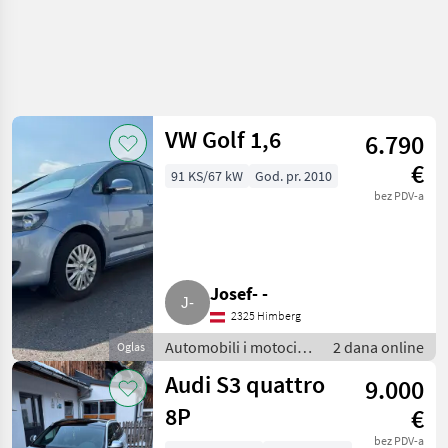
VW Golf 1,6
6.790
€
91 KS/67 kW
God. pr. 2010
bez PDV-a
Josef- -
2325 Himberg
Automobili i motocikli
2 dana online
Oglas
/ Limuzine
Audi S3 quattro
9.000
8P
€
bez PDV-a