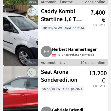
Automobili i motocikli
9 dana online
Oglas
/ Limuzine
Caddy Kombi
7.400
Startline 1,6 TDI
€
DPF
bez PDV-a
101 KS/74 kW
God. pr. 2014
Herbert Hammertinger
4872 Neukirchen an der Vöckla
Automobili i
10 dana online
Oglas
motocikli / Limuzine
Seat Arona
13.200
Sonderedition
€
bez PDV-a
95 KS/70 kW
God. pr. 2021
Gabriele Briendl