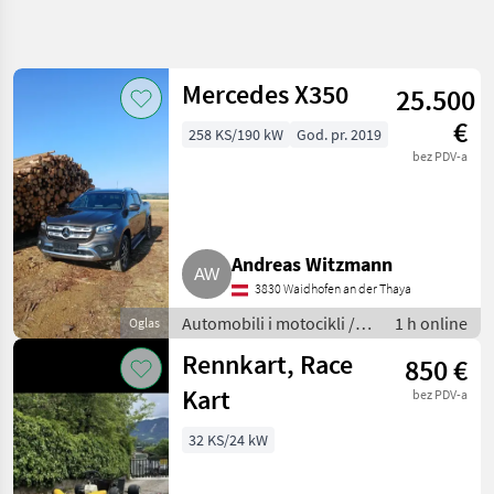
Precizirajte
pretragu
Mercedes X350
25.500
Kategorija
Država
Filtri
4
1
€
258 KS/190 kW
God. pr. 2019
Prikaži
bez PDV-a
TRENUTNA
Poništi
206
STAZA
rezultata
Auto,
kamion,
moped
Andreas Witzmann
Automobili I
3830 Waidhofen an der Thaya
Motocikli
Automobili i motocikli /
1 h online
Oglas
Limuzine
Limuzine
Rennkart, Race
850 €
Sonstige
Kart
bez PDV-a
ODABERITE
KATEGORIJU
32 KS/24 kW
Sonstige