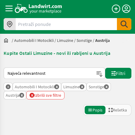
Pretraži ponude
/
Automobili I Motocikli
/
Limuzine
/
Sonstige
/
Austrija
Kupite Ostali Limuzine - novi ili rabljeni u Austrija
Tako se sortira na Landwirt.com
Filtri
x
x
x
x
Automobili I Motocikli
Limuzine
Sonstige
x
x
Austrija
Izbriši sve filtre
Popis
Rešetka