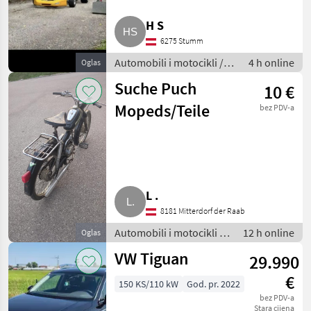
Skoda
H S
6275 Stumm
Mercedes
Automobili i motocikli /
4 h online
Oglas
Limuzine
Ford
Suche Puch
10 €
Mopeds/Teile
bez PDV-a
Fiat
Nissan
Prikaži
sve
L .
(19)
8181 Mitterdorf der Raab
MODEL
Automobili i motocikli /
12 h online
Oglas
Limuzine
VW Tiguan
29.990
€
Cherokee
150 KS/110 kW
God. pr. 2022
bez PDV-a
MARKETPLACE
Stara cijena