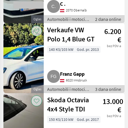
C .
2070 Obernalb
Automobili i motocikli
2 dana online
Oglas
/ Limuzine
Verkaufe VW
6.200
Polo 1,4 Blue GT
€
bez PDV-a
140 KS/103 kW
God. pr. 2013
Franz Gapp
6020 Innsbruck
Automobili i motocikli
3 dana online
Oglas
/ Limuzine
Skoda Octavia
13.000
4x4 Style TDI
€
bez PDV-a
150 KS/110 kW
God. pr. 2017