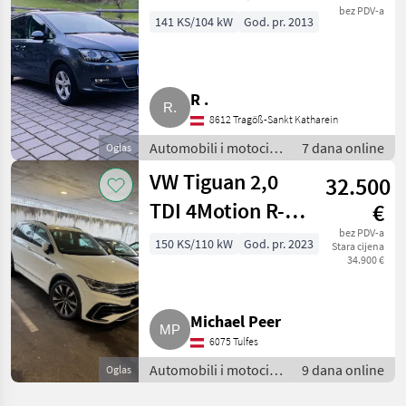
Family Van,
bez PDV-a
141 KS/104 kW
God. pr. 2013
4Motion
R .
8612 Tragöß-Sankt Katharein
Automobili i motocikli
7 dana online
Oglas
/ Limuzine
VW Tiguan 2,0
32.500
TDI 4Motion R-
€
Line DSG
bez PDV-a
150 KS/110 kW
God. pr. 2023
Stara cijena
34.900 €
Michael Peer
6075 Tulfes
Automobili i motocikli
9 dana online
Oglas
/ Limuzine