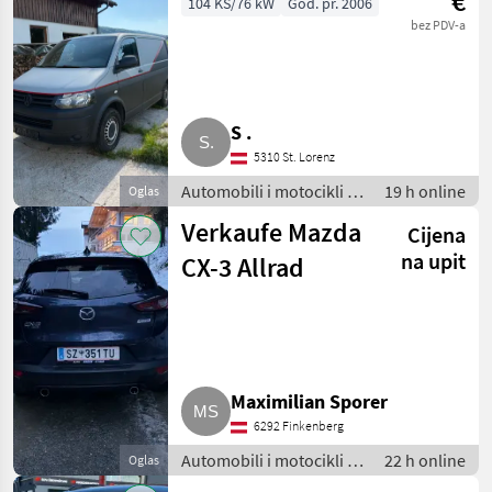
€
104 KS/76 kW
God. pr. 2006
bez PDV-a
S .
5310 St. Lorenz
Automobili i motocikli /
19 h online
Oglas
Limuzine
Verkaufe Mazda
Cijena
na upit
CX-3 Allrad
Maximilian Sporer
6292 Finkenberg
Automobili i motocikli /
22 h online
Oglas
Limuzine