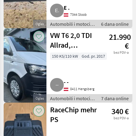
E .
7344 Stoob
Automobili i motocikli
6 dana online
Oglas
/ Limuzine
VW T6 2,0 TDI
21.990
Allrad,
€
Erstbesitz,
bez PDV-a
150 KS/110 kW
God. pr. 2017
wenig km
- -
8411 Hengsberg
Automobili i motocikli
7 dana online
Oglas
/ Limuzine
RaceChip mehr
340 €
PS
bez PDV-a