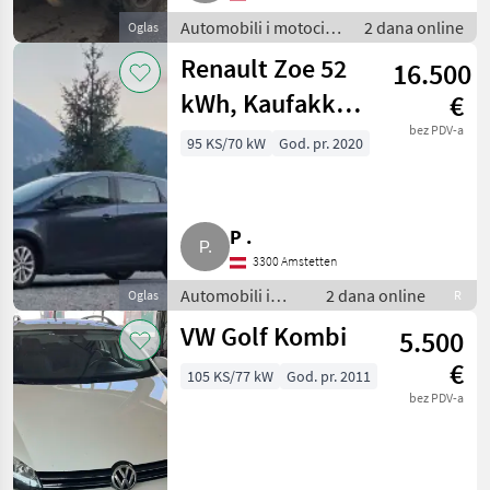
Automobili i motocikli
2 dana online
Oglas
/ Limuzine
Renault Zoe 52
16.500
kWh, Kaufakku,
€
CCS, R110
bez PDV-a
95 KS/70 kW
God. pr. 2020
P .
3300 Amstetten
Automobili i
2 dana online
Oglas
R
motocikli /
VW Golf Kombi
5.500
Limuzine
€
105 KS/77 kW
God. pr. 2011
bez PDV-a