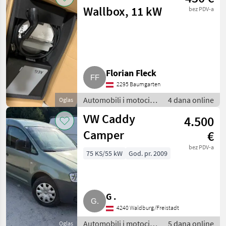
Wallbox, 11 kW
bez PDV-a
Florian Fleck
2295 Baumgarten
Automobili i motocikli
4 dana online
Oglas
/ Limuzine
VW Caddy
4.500
Camper
€
bez PDV-a
75 KS/55 kW
God. pr. 2009
G .
4240 Waldburg/Freistadt
Automobili i motocikli
5 dana online
Oglas