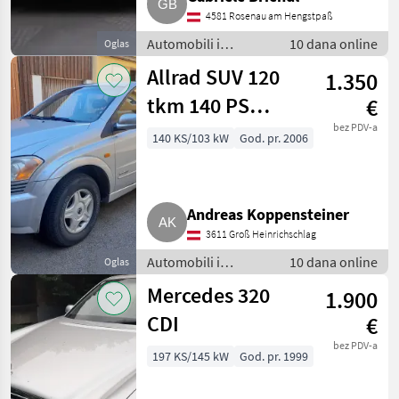
4581 Rosenau am Hengstpaß
Automobili i
10 dana online
Oglas
motocikli / Limuzine
Allrad SUV 120
1.350
tkm 140 PS
€
Diesel 2.300 kg
bez PDV-a
140 KS/103 kW
God. pr. 2006
Anhängelast
Andreas Koppensteiner
3611 Groß Heinrichschlag
Automobili i
10 dana online
Oglas
motocikli / Limuzine
Mercedes 320
1.900
CDI
€
bez PDV-a
197 KS/145 kW
God. pr. 1999