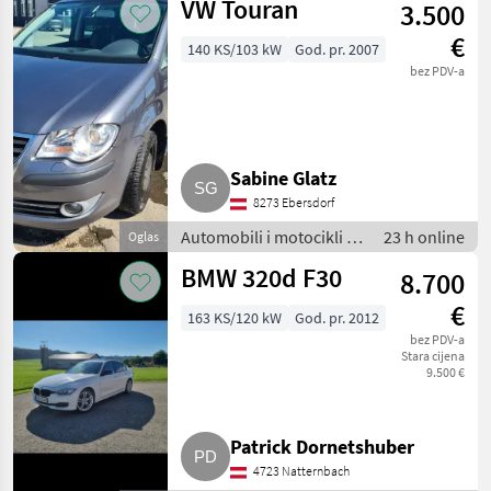
VW Touran
3.500
€
140 KS/103 kW
God. pr. 2007
bez PDV-a
Sabine Glatz
8273 Ebersdorf
Automobili i motocikli /
23 h online
Oglas
Limuzine
BMW 320d F30
8.700
€
163 KS/120 kW
God. pr. 2012
bez PDV-a
Stara cijena
9.500 €
Patrick Dornetshuber
4723 Natternbach