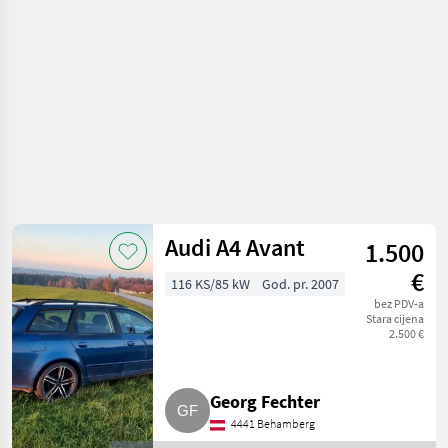
Audi A4 Avant
1.500
€
116 KS/85 kW
God. pr. 2007
bez PDV-a
Stara cijena
2.500 €
Georg Fechter
4441 Behamberg