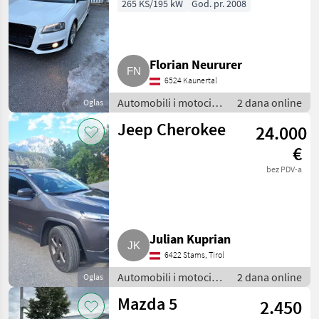
265 KS/195 kW
God. pr. 2008
Florian Neururer
6524 Kaunertal
Automobili i motocikli
2 dana online
Oglas
/ Limuzine
Jeep Cherokee
24.000
€
bez PDV-a
Julian Kuprian
6422 Stams, Tirol
Automobili i motocikli
2 dana online
Oglas
/ Limuzine
Mazda 5
2.450