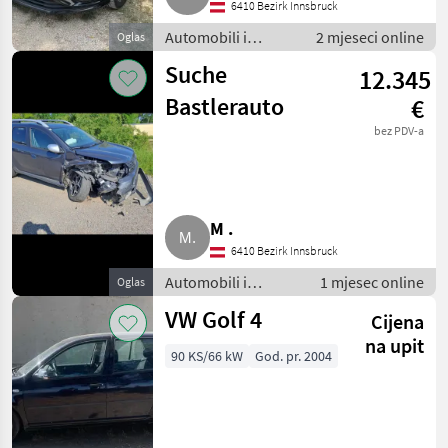
6410 Bezirk Innsbruck
Automobili i
2 mjeseci online
Oglas
motocikli /
Suche
12.345
Limuzine
Bastlerauto
€
bez PDV-a
M .
6410 Bezirk Innsbruck
Automobili i
1 mjesec online
Oglas
motocikli /
VW Golf 4
Cijena
Limuzine
na upit
90 KS/66 kW
God. pr. 2004