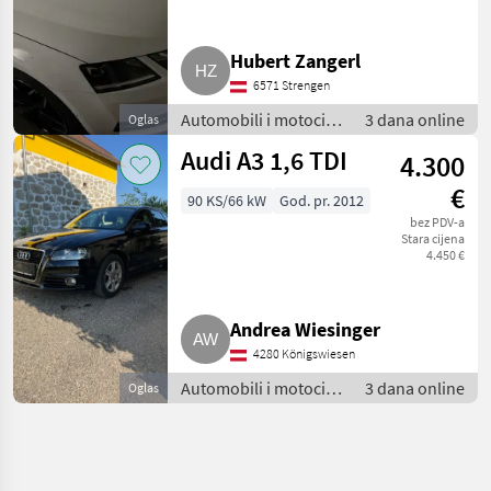
Hubert Zangerl
6571 Strengen
Automobili i motocikli
3 dana online
Oglas
/ Limuzine
Audi A3 1,6 TDI
4.300
€
90 KS/66 kW
God. pr. 2012
bez PDV-a
Stara cijena
4.450 €
Andrea Wiesinger
4280 Königswiesen
Automobili i motocikli
3 dana online
Oglas
/ Limuzine