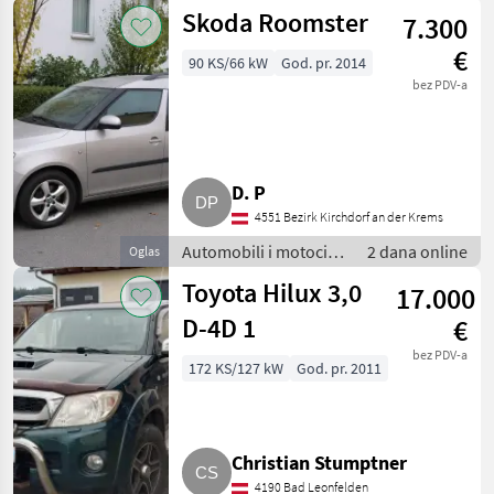
/ Limuzine
Skoda Roomster
7.300
€
90 KS/66 kW
God. pr. 2014
bez PDV-a
D. P
4551 Bezirk Kirchdorf an der Krems
Automobili i motocikli
2 dana online
Oglas
/ Limuzine
Toyota Hilux 3,0
17.000
D-4D 1
€
bez PDV-a
172 KS/127 kW
God. pr. 2011
Christian Stumptner
4190 Bad Leonfelden