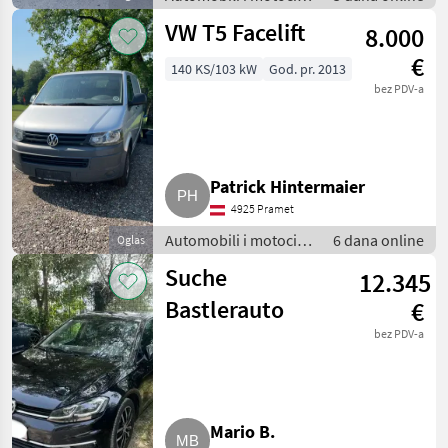
/ Limuzine
VW T5 Facelift
8.000
€
140 KS/103 kW
God. pr. 2013
bez PDV-a
Patrick Hintermaier
4925 Pramet
Automobili i motocikli
6 dana online
Oglas
/ Limuzine
Suche
12.345
Bastlerauto
€
bez PDV-a
Mario B.