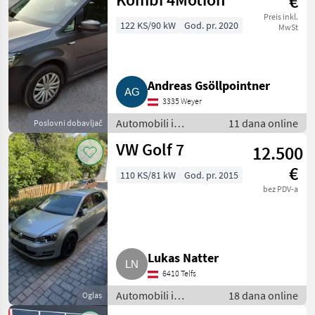
€
Preis inkl.
122 KS/90 kW
God. pr. 2020
MwSt
Andreas Gsöllpointner
3335 Weyer
Automobili i
11 dana online
Poslovni dobavljač
motocikli / Limuzine
VW Golf 7
12.500
€
110 KS/81 kW
God. pr. 2015
bez PDV-a
Lukas Natter
6410 Telfs
Automobili i
18 dana online
Oglas
motocikli / Limuzine