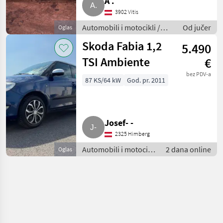
A .
3902 Vitis
Automobili i motocikli /
Od jučer
Oglas
Limuzine
Skoda Fabia 1,2
5.490
TSI Ambiente
€
bez PDV-a
87 KS/64 kW
God. pr. 2011
Josef- -
2325 Himberg
Automobili i motocikli
2 dana online
Oglas
/ Limuzine