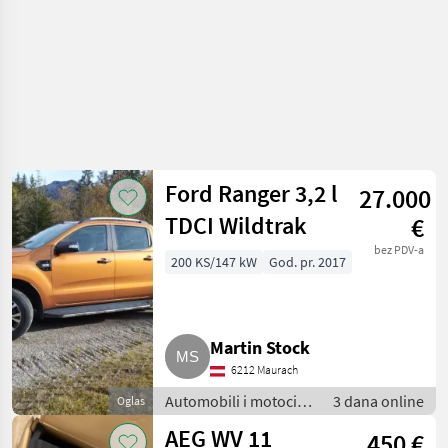
Ford Ranger 3,2 l
27.000
TDCI Wildtrak
€
bez PDV-a
200 KS/147 kW
God. pr. 2017
Martin Stock
6212 Maurach
Automobili i motocikli
3 dana online
Oglas
/ Limuzine
AEG WV 11
450 €