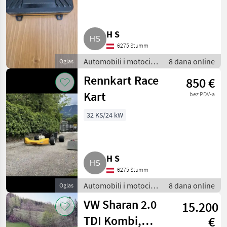
H S
6275 Stumm
Automobili i motocikli
8 dana online
Oglas
/ Limuzine
Rennkart Race
850 €
Kart
bez PDV-a
32 KS/24 kW
H S
6275 Stumm
Automobili i motocikli
8 dana online
Oglas
/ Limuzine
VW Sharan 2.0
15.200
TDI Kombi,
€