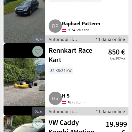
Raphael Patterer
9954 Schlaiten
Automobili i
11 dana online
Oglas
motocikli / Limuzine
Rennkart Race
850 €
Kart
bez PDV-a
32 KS/24 kW
H S
6275 Stumm
Automobili i
11 dana online
Oglas
motocikli / Limuzine
VW Caddy
19.999
Kombi 4Motion