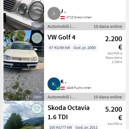
J .
4710 Grieskirchen
Automobili i
10 dana online
Oglas
motocikli / Limuzine
VW Golf 4
2.200
€
67 KS/49 kW
God. pr. 2000
bez PDV-a
Stara cijena
2.500 €
K .
4849 Puchkirchen
Automobili i
10 dana online
Oglas
motocikli / Limuzine
Skoda Octavia
5.200
1.6 TDI
€
bez PDV-a
105 KS/77 kW
God. pr. 2011