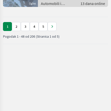
Automobili i
13 dana online
Oglas
motocikli / Limuzine
1
2
3
4
5
Pogodak
1
-
48
od
206
(Stranica 1 od 5)