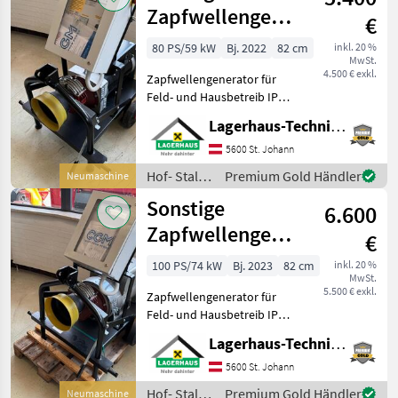
25LD330Elektros
/ Sonstige
Zapfwellengenerator
€
20KVA Feld- und
80 PS/59 kW
Bj. 2022
82 cm
inkl. 20 %
MwSt.
Hausbetrieb
4.500 € exkl.
Zapfwellengenerator für
Feld- und Hausbetreib IP23,
AVR Regelung, Spannungs
Lagerhaus-Technik St. Johann
und
Frequenzüberwachung,
5600 St. Johann
Leistung 16KW, 20 KVA,
Hof- Stall-
Premium Gold Händler
Neumaschine
praktisch mit der Hand zu
und
Sonstige
Transportieren,
6.600
Weidetechnik
/ Sonstige
Zapfwellengenerator
€
42KVA Feld-und
100 PS/74 kW
Bj. 2023
82 cm
inkl. 20 %
MwSt.
Hausbetrieb
5.500 € exkl.
Zapfwellengenerator für
Feld- und Hausbetreib IP23,
AVR Regelung, Spannungs
Lagerhaus-Technik St. Johann
und
Frequenzüberwachung,
5600 St. Johann
Leistung 34KW, 42 KVA,
Hof- Stall-
Premium Gold Händler
Neumaschine