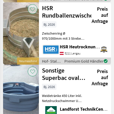
praktisch mit der Hand zu
und
HSR
Transportieren,
Preis
Weidetechnik
/ Sonstige
Rundballenzwischenringe
auf
Anfrage
Bj. 2026
Zwischenring Ø
970/1000mm mit 3 Streben
H= 375mm mit 2 Sicken,
HSR Heutrocknung SR GmbH
Kanalanschluss und
vertikalem
5211 Lengau
Schlauchanschluss mit
Hof- Stall-
Premium Gold Händler
Neumaschine
Muffe Ø 254mm mehrere
und
Sonstige
Stk. auf Lager Ringe könn
Preis
Weidetechnik
/ HSR
Superbac oval
auf
Anfrage
450 Liter
Bj. 2026
Weidetränke 450 Liter inkl.
Netzdruckschwimmer Um
Ihnen unnötige Wartezeiten
Landforst TechnikCenter Knittelfeld
oder Wegstrecken zu