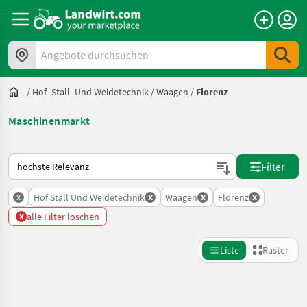
Angebote durchsuchen
/
Hof- Stall- Und Weidetechnik
/
Waagen
/
Florenz
Maschinenmarkt
So wird auf Landwirt.com sortiert
Filter
x
x
x
x
Hof Stall Und Weidetechnik
Waagen
Florenz
x
alle Filter löschen
Liste
Raster