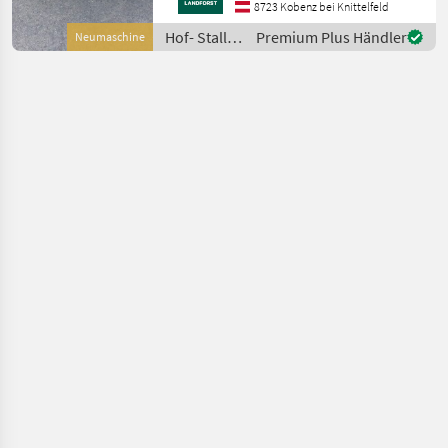
ersparen, bitten wir Sie um
8723 Kobenz bei Knittelfeld
vorherige
Hof- Stall-
Premium Plus Händler
Neumaschine
Kontaktaufnahme, falls Sie
und
e
Weidetechnik
/ Sonstige