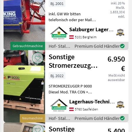
Bj. 2001
inkl. 20 %
MwSt.
1.833,33 €
inkl. GW Wir bitten
exkl.
telefonisch oder per Mail
Ihren Besuch
Salzburger Lagerhaus-Technik
bekanntzugeben, um
ausreichend Zeit für die
5101 Bergheim
Beratung und eventuell
Hof- Stall-
Premium Gold Händler
Gebrauchtmaschine
einer Probefahrt für Sie zu
und
Sonstige
reservieren
6.950
Weidetechnik
/ Sonstige
Stromerzeuzger
€
P9000 Diesel
Bj. 2022
MwSt nicht
ausweisbar
STROMERZEUGER P 9000
Diesel Mod. TRA CON +
DPPDauerleistung 3-phasig:
Lagerhaus-Technik Saalfelden
8, 83 kVA
-400VDauerleistung 1-
5760 Saalfelden
phasig: 5, 14 kVA
Hof- Stall-
Premium Gold Händler
Neumaschine
-230VLombardini
und
Sonstige
Dieselmotor Mod.
5.400
Weidetechnik