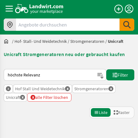
Angebote durchsuchen
/
Hof- Stall- Und Weidetechnik
/
Stromgeneratoren
/
Unicraft
Unicraft Stromgeneratoren neu oder gebraucht kaufen
So wird auf Landwirt.com sortiert
Filter
x
x
x
Hof Stall Und Weidetechnik
Stromgeneratoren
x
x
Unicraft
alle Filter löschen
Liste
Raster