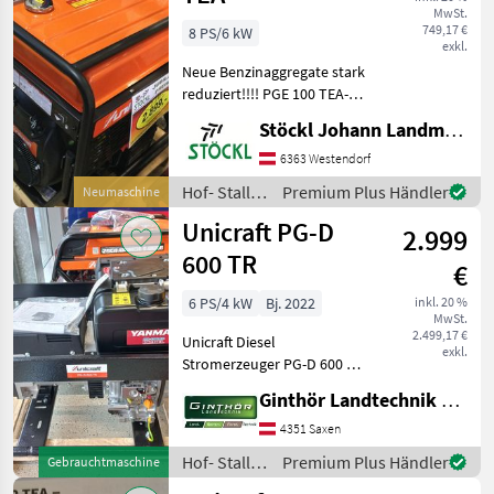
MwSt.
749,17 €
8 PS/6 kW
exkl.
Neue Benzinaggregate stark
reduziert!!!! PGE 100 TEA-H
( 10 KW) kostet 2399, 00!!
Stöckl Johann Landmaschinen GesmbH & Co KG
Hof- Stall- und
Weidetechnik
6363 Westendorf
Stromgeneratoren
Hof- Stall-
Premium Plus Händler
Neumaschine
und
Unicraft PG-D
2.999
Weidetechnik
/ Unicraft
600 TR
€
6 PS/4 kW
Bj. 2022
inkl. 20 %
MwSt.
2.499,17 €
Unicraft Diesel
exkl.
Stromerzeuger PG-D 600 TR
+ Anschlüsse ergonomisch
Ginthör Landtechnik GmbH
günstig an der Stirnseite +
Standardmäßig mit
4351 Saxen
Thermoschutzschalter und
Hof- Stall-
Premium Plus Händler
Gebrauchtmaschine
Handstart + Robuster Sta
und