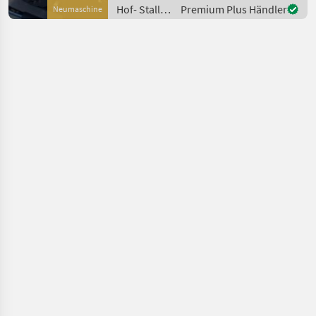
Frequenz und
Hof- Stall-
Premium Plus Händler
Neumaschine
Betriebsstunden, 7 kw, 400
und
V, Anlasser, E
Weidetechnik
/ Unicraft