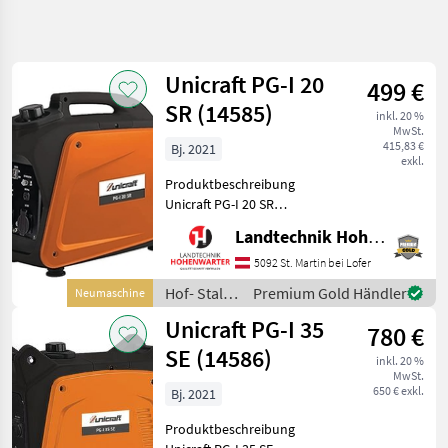
Suche
verfeinern
Unicraft PG-I 20
499 €
Kategorie
Land
Filter
4
SR (14585)
inkl. 20 %
MwSt.
9
415,83 €
Bj. 2021
AKTUELLER
exkl.
Zurücksetzen
Ergebnisse
PFAD
anzeigen
Produktbeschreibung
Landtechnik
Unicraft PG-I 20 SR
Stromgenerator Ich freue
Hof Stall Und
Landtechnik Hohenwarter GmbH
mich, Ihnen im
Weidetechnik
Maschinenzentrum St.
5092 St. Martin bei Lofer
Stromgeneratoren
Martin den Unicraft PG-I 20
Hof- Stall-
Premium Gold Händler
Neumaschine
SR Stromgenerator
Unicraft
und
Unicraft PG-I 35
ausführlich vorzu
780 €
Weidetechnik
KATEGORIE
/ Unicraft
SE (14586)
WÄHLEN
inkl. 20 %
MwSt.
650 € exkl.
Bj. 2021
Unicraft
Produktbeschreibung
FG-Wilson