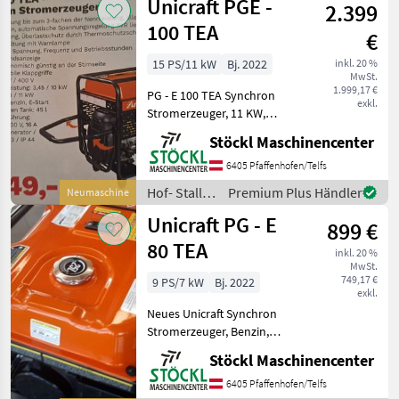
Unicraft PGE -
2.399
Weidetechnik
/ Unicraft
100 TEA
€
15 PS/11 kW
Bj. 2022
inkl. 20 %
MwSt.
1.999,17 €
PG - E 100 TEA Synchron
exkl.
Stromerzeuger, 11 KW,
230/400 V, Benzin 45 L,
Stöckl Maschinencenter
Steckdosen 230V, Schuko
400 V, 16 A, IP 44,
6405 Pfaffenhofen/Telfs
Spannungsregelung AVR,
Hof- Stall-
Premium Plus Händler
Neumaschine
Überlastschutz. NEU. Hof-
und
Unicraft PG - E
St
899 €
Weidetechnik
/ Unicraft
80 TEA
inkl. 20 %
MwSt.
749,17 €
9 PS/7 kW
Bj. 2022
exkl.
Neues Unicraft Synchron
Stromerzeuger, Benzin,
Spannungsregler AVR,
Stöckl Maschinencenter
Ölmängelabschaltung,
Display für Spannung,
6405 Pfaffenhofen/Telfs