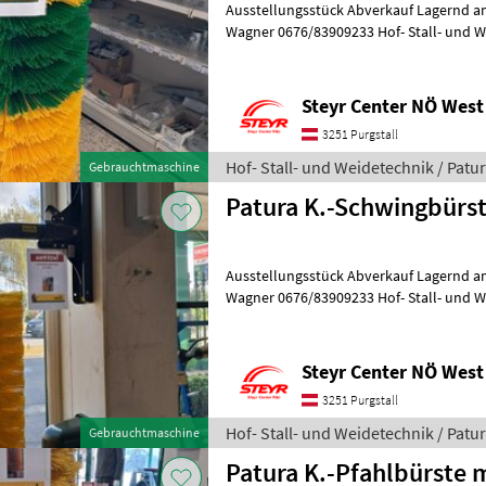
Ausstellungsstück Abverkauf Lagernd am
Wagner 0676/83909233 Hof- Stall- und W
Tierhaltung und Tierpflege
Steyr Center NÖ West
3251 Purgstall
Hof- Stall- und Weidetechnik / Patu
Gebrauchtmaschine
Patura K.-Schwingbürs
Ausstellungsstück Abverkauf Lagernd am
Wagner 0676/83909233 Hof- Stall- und W
Tierhaltung und Tierpflege
Steyr Center NÖ West
3251 Purgstall
Hof- Stall- und Weidetechnik / Patu
Gebrauchtmaschine
Patura K.-Pfahlbürste 