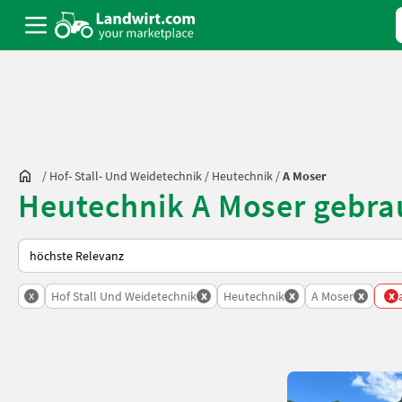
/
Hof- Stall- Und Weidetechnik
/
Heutechnik
/
A Moser
Heutechnik A Moser gebra
So wird auf Landwirt.com sortiert
x
x
x
x
x
Hof Stall Und Weidetechnik
Heutechnik
A Moser