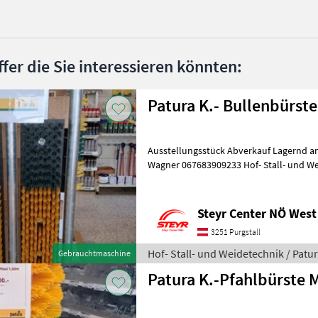
ffer die Sie interessieren könnten:
Patura K.- Bullenbürst
Ausstellungsstück Abverkauf Lagernd am
Wagner 067683909233 Hof- Stall- und We
Tierhaltung und Tierpflege
Steyr Center NÖ West
3251 Purgstall
Hof- Stall- und Weidetechnik / Patu
Gebrauchtmaschine
Patura K.-Pfahlbürste 