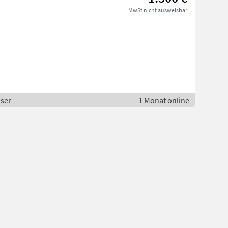
MwSt nicht ausweisbar
oser
1 Monat online