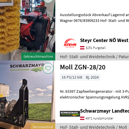
Ausstellungsstück Abverkauf Lagernd am
Wagner 0676/83909233 Hof- Stall- und Weidetechnik Geräte für
Tierhaltung und Tierpflege
Steyr Center NÖ West
3251 Purgstall
Hof- Stall- und Weidetechnik / Patu
Gebrauchtmaschine
Moll ZGN-28/20
16 PS/12 kW
Bj. 2024
Nr. 63397 Zapfwellengenerator - mit 3-Punktanbau - mit
elektronischer Spannungsregelung AVR2 
Werterfassung - mit schieflasttauglich - 
Schwarzmayr Landtec
4971 Aurolzmünster
Hof- Stall- und Weidetechnik / Moll
Neumaschine