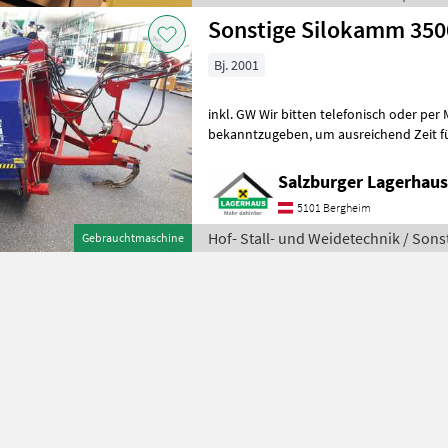
Sonstige Silokamm 350
Bj. 2001
inkl. GW Wir bitten telefonisch oder per
bekanntzugeben, um ausreichend Zeit für die Beratung und eventuell
einer Probefahrt für Sie zu reservieren
Salzburger Lagerhaus
5101 Bergheim
Hof- Stall- und Weidetechnik / Sons
Gebrauchtmaschine