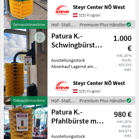
Wagner 0676/83909233 Hof-
Steyr Center NÖ West
Stall- und Weidetechnik
Geräte für Tierhaltung und
3251 Purgstall
Tierpflege
Hof- Stall-
Premium Plus Händler
Gebrauchtmaschine
und
Patura K.-
1.000
Weidetechnik
/ Patura
Schwingbürste
€
Maxi
inkl. 20 %
Ausstellungsstück
MwSt.
833,33 €
Abverkauf Lagernd am
exkl.
Standort Purgstall Herr
Wagner 0676/83909233 Hof-
Steyr Center NÖ West
Stall- und Weidetechnik
Geräte für Tierhaltung und
3251 Purgstall
Tierpflege
Hof- Stall-
Premium Plus Händler
Gebrauchtmaschine
und
Patura K.-
980 €
Weidetechnik
/ Patura
Pfahlbürste mit
inkl. 20 %
MwSt.
Bodenplatte
816,67 €
exkl.
Ausstellungsstück