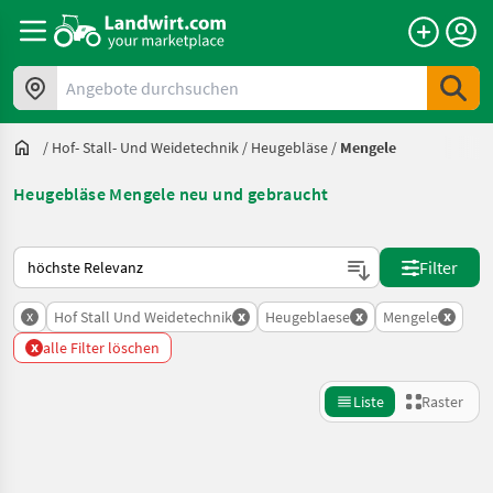
Angebote durchsuchen
/
Hof- Stall- Und Weidetechnik
/
Heugebläse
/
Mengele
Heugebläse Mengele neu und gebraucht
So wird auf Landwirt.com sortiert
Filter
x
x
x
x
Hof Stall Und Weidetechnik
Heugeblaese
Mengele
x
alle Filter löschen
Liste
Raster