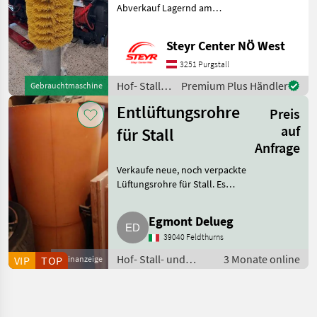
Abverkauf Lagernd am
Standort Purgstall Herr
Wagner 0676/83909233 Hof-
Steyr Center NÖ West
Stall- und Weidetechnik
Geräte für Tierhaltung und
3251 Purgstall
Tierpflege
Hof- Stall-
Premium Plus Händler
Gebrauchtmaschine
und
Entlüftungsrohre
Preis
Weidetechnik
/ Patura
auf
für Stall
Anfrage
Verkaufe neue, noch verpackte
Lüftungsrohre für Stall. Es
handelt sich um ca. 6 m x 50er
Rohre mit Schuber und Dach.
Egmont Delueg
Hof- Stall- und Weidetechnik
39040 Feldthurns
Stalltechnik
Hof- Stall- und
3 Monate online
VIP
TOP
Kleinanzeige
Weidetechnik /
Stalltechnik