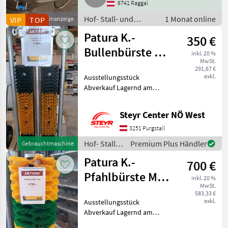
6741 Raggal
Hof- Stall- und
1 Monat online
VIP
TOP
Kleinanzeige
Weidetechnik /
Patura K.-
350 €
Kühltechnik
Bullenbürste mit
inkl. 20 %
MwSt.
Schutzrahmen
291,67 €
exkl.
Ausstellungsstück
Abverkauf Lagernd am
Standort Purgstall Herr
Wagner 067683909233 Hof-
Steyr Center NÖ West
Stall- und Weidetechnik
Geräte für Tierhaltung und
3251 Purgstall
Tierpflege
Hof- Stall-
Premium Plus Händler
Gebrauchtmaschine
und
Patura K.-
700 €
Weidetechnik
/ Patura
Pfahlbürste Maxi
inkl. 20 %
MwSt.
1,50m
583,33 €
exkl.
Ausstellungsstück
Abverkauf Lagernd am
Standort Purgstall Herr