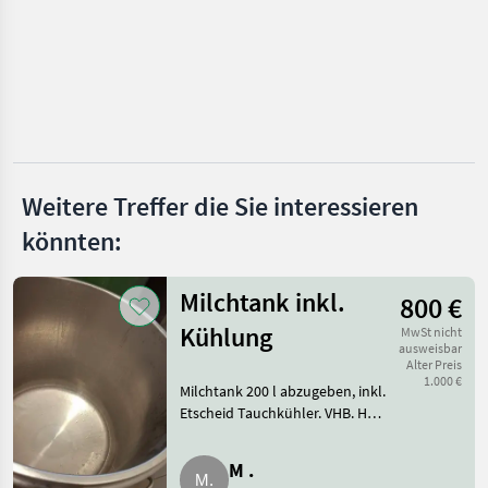
Auer
Himel
Sumag
Wild
Weitere Treffer die Sie interessieren
könnten:
MARKTPLATZ
Marktplatz
Händlerangebote
Kleinanzeigen
Milchtank inkl.
800 €
Kühlung
MwSt nicht
ausweisbar
Alter Preis
1.000 €
Milchtank 200 l abzugeben, inkl.
Etscheid Tauchkühler. VHB. Hof-
Stall- und Weidetechnik
Kühltechnik
M .