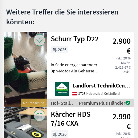
Weitere Treffer die Sie interessieren
könnten:
Schurr Typ D22
2.900
€
Bj. 2026
inkl. 20 %
MwSt.
in Serie energiesparender
2.416,67 €
3ph-Motor Alu Gehäuse
exkl.
230V/50Hz Gewicht ca.
120kg Start durch drehen
Landforst TechnikCenter Knittelfeld
Um Ihnen unnötige
8723 Kobenz bei Knittelfeld
Wartezeiten oder
Wegstrecken zu ersparen,
Hof- Stall-
Premium Plus Händler
Neumaschine
bitten w
und
Kärcher HDS
2.990
Weidetechnik
/ Schurr
7/16 CXA
€
Bj. 2026
inkl. 20 %