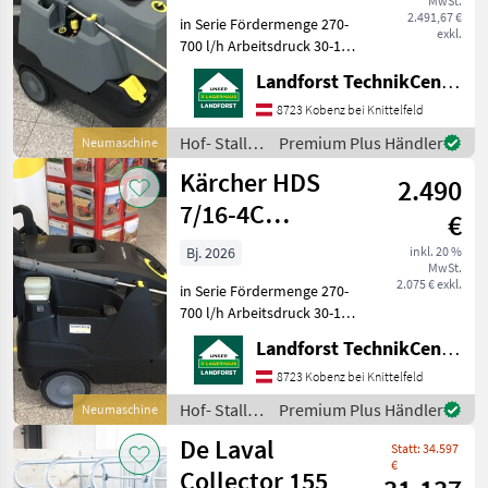
MwSt.
2.491,67 €
in Serie Fördermenge 270-
exkl.
700 l/h Arbeitsdruck 30-160
bar Gewicht 113 kg 10m HD-
Landforst TechnikCenter Knittelfeld
Schlauch Strahlrohr
1050mm Powerdüse Um
8723 Kobenz bei Knittelfeld
Ihnen unnötige Wartezeiten
Hof- Stall-
Premium Plus Händler
Neumaschine
oder Wegstrecken
und
Kärcher HDS
2.490
Weidetechnik
/ Kärcher
7/16-4C
€
Anniversary
Bj. 2026
inkl. 20 %
MwSt.
Edition
2.075 € exkl.
in Serie Fördermenge 270-
700 l/h Arbeitsdruck 30-160
bar Gewicht 113 kg 10m HD-
Landforst TechnikCenter Knittelfeld
Schlauch Strahlrohr
1050mm Powerdüse Um
8723 Kobenz bei Knittelfeld
Ihnen unnötige Wartezeiten
Hof- Stall-
Premium Plus Händler
Neumaschine
oder Wegstrecken
und
De Laval
Statt: 34.597
Weidetechnik
€
/ Kärcher
Collector 155