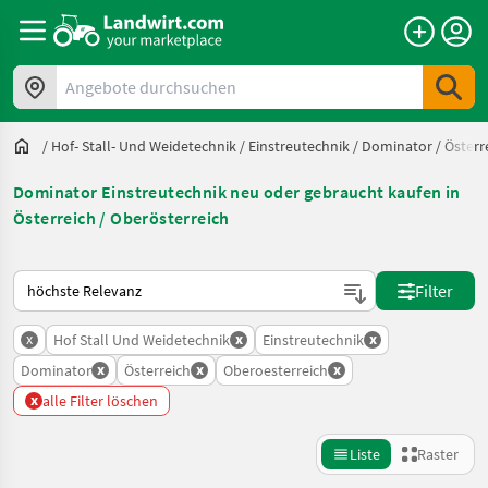
Angebote durchsuchen
/
Hof- Stall- Und Weidetechnik
/
Einstreutechnik
/
Dominator
/
Österr
Dominator Einstreutechnik neu oder gebraucht kaufen in
Österreich / Oberösterreich
So wird auf Landwirt.com sortiert
Filter
x
x
x
Hof Stall Und Weidetechnik
Einstreutechnik
x
x
x
Dominator
Österreich
Oberoesterreich
x
alle Filter löschen
Liste
Raster