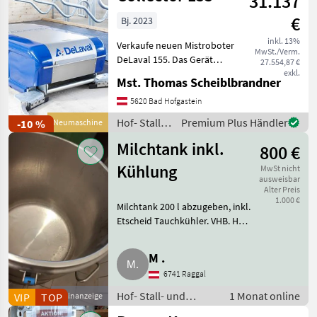
31.137
€
Bj. 2023
inkl. 13%
Verkaufe neuen Mistroboter
MwSt./Verm.
DeLaval 155. Das Gerät
27.554,87 €
wurde neu gekauft, aber
exkl.
Mst. Thomas Scheiblbrandner
leider nicht eingebaut
wegen
5620 Bad Hofgastein
Planungsänderungen.
Hof- Stall-
Premium Plus Händler
-10 %
Neumaschine
Produktgarantie kann noch
und
aktiviert we
Milchtank inkl.
800 €
Weidetechnik
/ De Laval
Kühlung
MwSt nicht
ausweisbar
Alter Preis
1.000 €
Milchtank 200 l abzugeben, inkl.
Etscheid Tauchkühler. VHB. Hof-
Stall- und Weidetechnik
Kühltechnik
M .
6741 Raggal
Hof- Stall- und
1 Monat online
VIP
TOP
Kleinanzeige
Weidetechnik /