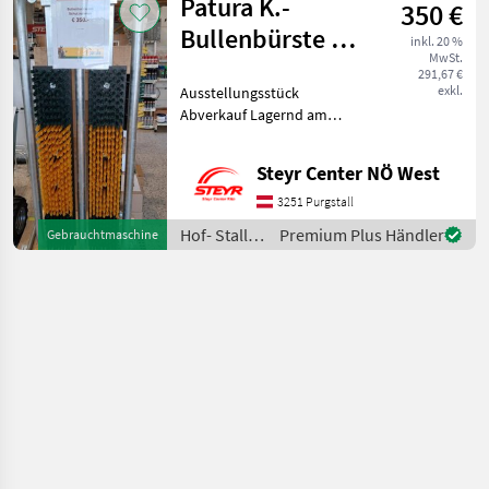
Patura K.-
350 €
Kühltechnik
Bullenbürste mit
inkl. 20 %
MwSt.
Schutzrahmen
291,67 €
exkl.
Ausstellungsstück
Abverkauf Lagernd am
Standort Purgstall Herr
Wagner 067683909233 Hof-
Steyr Center NÖ West
Stall- und Weidetechnik
Geräte für Tierhaltung und
3251 Purgstall
Tierpflege
Hof- Stall-
Premium Plus Händler
Gebrauchtmaschine
und
Weidetechnik
/ Patura