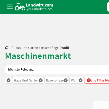
/
Haus Und Garten
/
Rasenpflege
/
Wulff
Maschinenmarkt
So wird auf Landwirt.com sortiert
x
x
x
x
x
Haus Und Garten
Rasenpflege
Wulff
alle Filter l