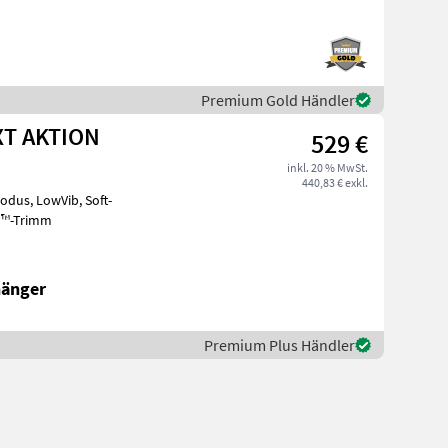
Premium Gold Händler
RXT AKTION
529 €
inkl. 20 % MwSt.
440,83 € exkl.
odus, LowVib, Soft-
ed™-Trimm
hänger
Premium Plus Händler