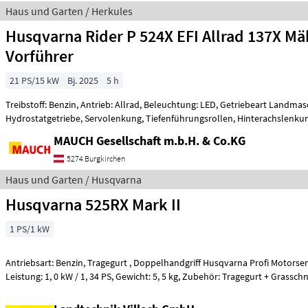
Haus und Garten / Herkules
Husqvarna Rider P 524X EFI Allrad 137X M
Vorführer
21 PS/15 kW
Bj. 2025
5 h
Treibstoff: Benzin, Antrieb: Allrad, Beleuchtung: LED, Getriebeart Landmas
Hydrostatgetriebe, Servolenkung, Tiefenführungsrollen, Hinterachslenku
Höhe
MAUCH Gesellschaft m.b.H. & Co.KG
5274 Burgkirchen
Haus und Garten / Husqvarna
Husqvarna 525RX Mark II
1 PS/1 kW
Antriebsart: Benzin, Tragegurt , Doppelhandgriff Husqvarna Profi Motorsen
Leistung: 1, 0 kW / 1, 34 PS, Gewicht: 5, 5 kg, Zubehör: Tragegurt + Grass