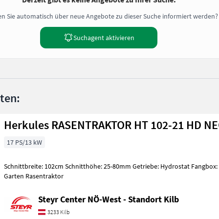
n Sie automatisch über neue Angebote zu dieser Suche informiert werden?
Suchagent aktivieren
nten:
Herkules RASENTRAKTOR HT 102-21 HD N
17 PS/13 kW
Schnittbreite: 102cm Schnitthöhe: 25-80mm Getriebe: Hydrostat Fangbox: 320l Haus und
Garten Rasentraktor
Steyr Center NÖ-West - Standort Kilb
3233 Kilb