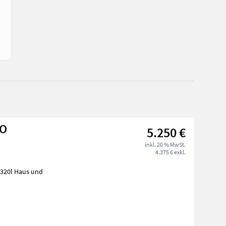
EO
5.250 €
inkl. 20 % MwSt.
4.375 € exkl.