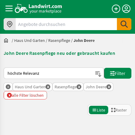
Angebote durchsuchen
/
Haus Und Garten
/
Rasenpflege
/
John Deere
John Deere Rasenpflege neu oder gebraucht kaufen
So wird auf Landwirt.com sortiert
Filter
x
x
x
x
Haus Und Garten
Rasenpflege
John Deere
x
alle Filter löschen
Liste
Raster