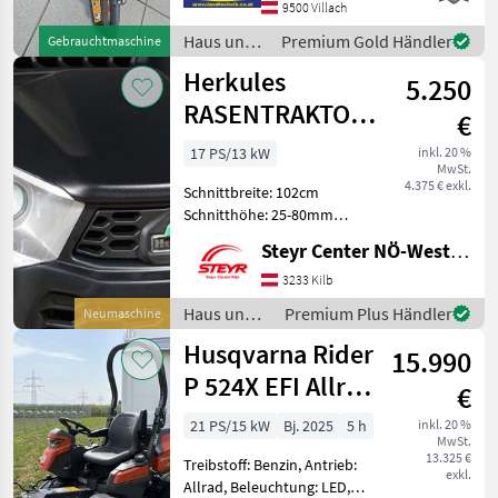
Messerlänge: 45 cm,
9500 Villach
Gewicht: 3, 2 kg,
Haus und
Premium Gold Händler
Gebrauchtmaschine
Ausstattung: dig
Garten /
Herkules
5.250
Husqvarna
RASENTRAKTOR
€
HT 102-21 HD
17 PS/13 kW
inkl. 20 %
MwSt.
NEO
4.375 € exkl.
Schnittbreite: 102cm
Schnitthöhe: 25-80mm
Getriebe: Hydrostat
Steyr Center NÖ-West - Standort Kilb
Fangbox: 320l Haus und
Garten Rasentraktor
3233 Kilb
Haus und
Premium Plus Händler
Neumaschine
Garten /
Husqvarna Rider
15.990
Herkules
P 524X EFI Allrad
€
137X Mähdeck
21 PS/15 kW
Bj. 2025
5 h
inkl. 20 %
MwSt.
Vorführer
13.325 €
Treibstoff: Benzin, Antrieb:
exkl.
Allrad, Beleuchtung: LED,