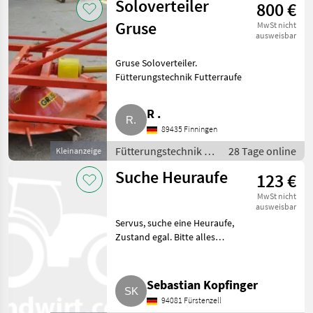
Soloverteiler
800 €
Gruse
MwSt nicht
ausweisbar
Gruse Soloverteiler.
Fütterungstechnik Futterraufe
R .
89435 Finningen
Fütterungstechnik /
28 Tage online
Kleinanzeige
Futterraufe
Suche Heuraufe
123 €
MwSt nicht
ausweisbar
Servus, suche eine Heuraufe,
Zustand egal. Bitte alles
anbieten. Fütterungstechnik
Futterraufe
Sebastian Kopfinger
94081 Fürstenzell