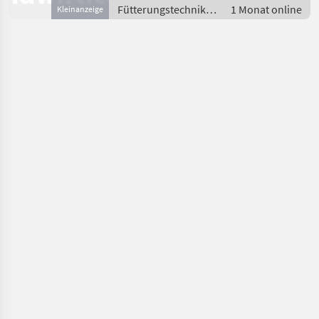
Fütterungstechnik /
1 Monat online
Kleinanzeige
Futterraufe