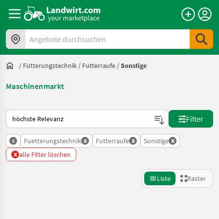
Angebote durchsuchen
/
Fütterungstechnik
/
Futterraufe
/
Sonstige
Maschinenmarkt
So wird auf Landwirt.com sortiert
Filter
x
x
x
x
Fuetterungstechnik
Futterraufe
Sonstige
x
alle Filter löschen
Liste
Raster