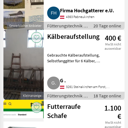
€ 1.250, - netto oder
Selbstfangfressgitter € 1.850, -
Marktplatz
Händlerangebote
Kleinanzeigen
Firma Hochgatterer e.U.
netto möglich. Abholpreis 4.363
4363 Pabneukirchen
Pabneukirchen. Z
Fütterungstechnik /
20 Tage online
Gewerblicher Anbieter
Futterraufe
Kälberaufstellung
400 €
MwSt nicht
ausweisbar
Gebrauchte Kälberaufstellung,
Selbstfanggitter für 6 Kälber, 2,
90 m lang, Bezirk St. Pölten-
Land. Fütterungstechnik
Futterraufe
G .
3261 Steinakirchen am Forst,
Österreich
Fütterungstechnik /
18 Tage online
Kleinanzeige
Futterraufe
Futterraufe
1.100
Schafe
€
MwSt nicht
ausweisbar