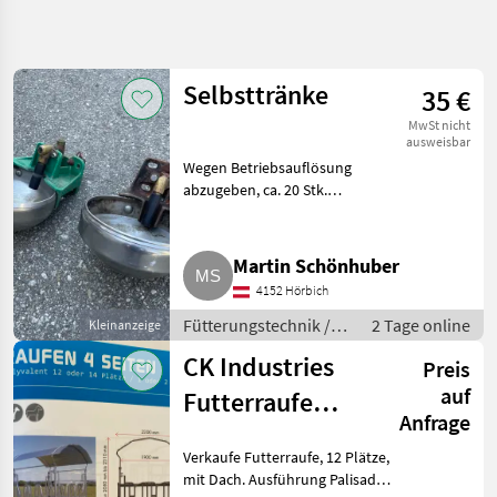
Suche
verfeinern
Selbsttränke
35 €
Kategorie
Land
Filter
4
MwSt nicht
ausweisbar
9
Wegen Betriebsauflösung
AKTUELLER
Zurücksetzen
Ergebnisse
PFAD
abzugeben, ca. 20 Stk.
anzeigen
vorhanden. Fütterungstechnik
Landtechnik
Futterraufe
Fuetterungstechnik
Martin Schönhuber
Futterraufe
4152 Hörbich
Sonstige
Fütterungstechnik /
2 Tage online
Kleinanzeige
Futterraufe
CK Industries
Preis
KATEGORIE
WÄHLEN
auf
Futterraufe
Anfrage
Sonstige
lagernd
Verkaufe Futterraufe, 12 Plätze,
mit Dach. Ausführung Palisaden
MARKTPLATZ