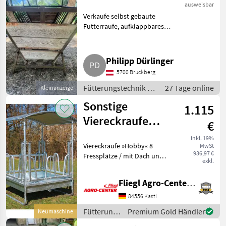
ausweisbar
Verkaufe selbst gebaute
Futterraufe, aufklappbares
Dach für Rundballen.
Fütterungstechnik Futterraufe
Philipp Dürlinger
5700 Bruckberg
Fütterungstechnik /
27 Tage online
Kleinanzeige
Futterraufe
Sonstige
1.115
Viereckraufe
€
»Hobby«
inkl. 19%
Viereckraufe »Hobby« 8
MwSt
936,97 €
Fressplätze / mit Dach und
exkl.
Palisadengitter / 291300 Die
Viereckraufe „Hobby“ mit
Fliegl Agro-Center GmbH
Dach und
Palisadenfressgitter ist ein
84556 Kastl
stabiler, geschützt
Fütterungstechnik
Premium Gold Händler
Neumaschine
/ Sonstige