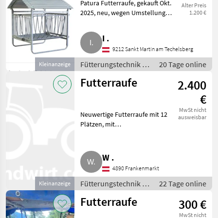
Patura Futterraufe, gekauft Okt.
Alter Preis
2025, neu, wegen Umstellung
1.200 €
zu verkaufen. Nur Abholung.
Optimaler Zugang zum Futter.
I .
Die Viereckraufe für Schafe, mit
9212 Sankt Martin am Techelsberg
Dach, sichert
Fütterungstechnik /
20 Tage online
Kleinanzeige
Futterraufe
Futterraufe
2.400
€
MwSt nicht
Neuwertige Futterraufe mit 12
ausweisbar
Plätzen, mit
Selbstfangfressgitter. Standort:
4.890. Fütterungstechnik
Futterraufe
W .
4890 Frankenmarkt
Fütterungstechnik /
22 Tage online
Kleinanzeige
Futterraufe
Futterraufe
300 €
MwSt nicht