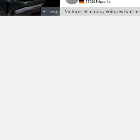
78086 Brigachtal
Voitures et motos / Voitures tout-te
Annonce