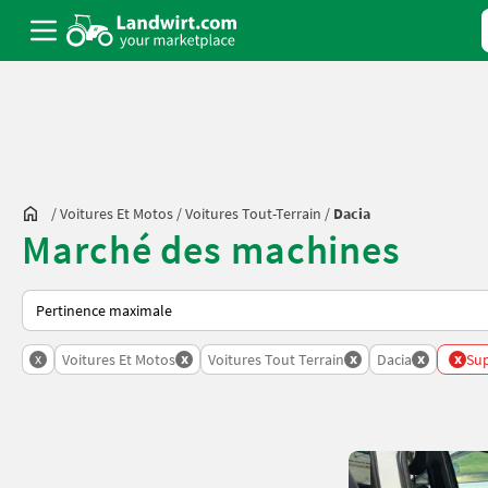
/
Voitures Et Motos
/
Voitures Tout-Terrain
/
Dacia
Marché des machines
Voici comment les annonces sont triées sur Landwirt.com
x
x
x
x
x
Voitures Et Motos
Voitures Tout Terrain
Dacia
Sup