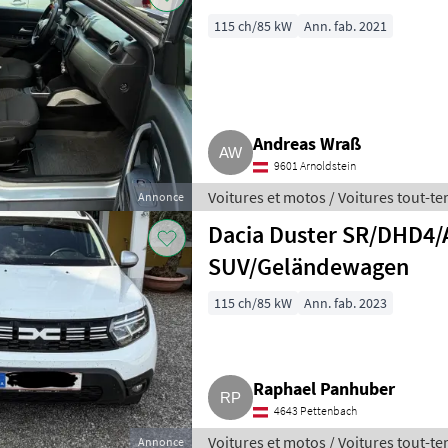
115 ch/85 kW
Ann. fab. 2021
Andreas Wraß
9601 Arnoldstein
Voitures et motos / Voitures tout-te
Annonce
Dacia Duster SR/DHD
SUV/Geländewagen
115 ch/85 kW
Ann. fab. 2023
Raphael Panhuber
4643 Pettenbach
Voitures et motos / Voitures tout-te
Annonce