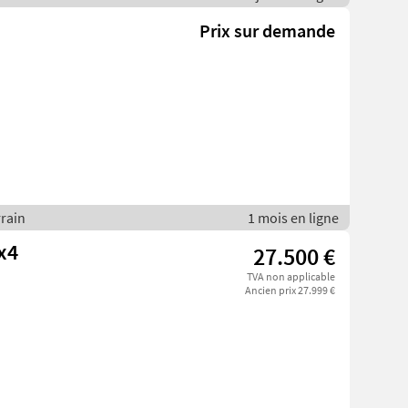
Prix sur demande
rrain
1 mois en ligne
x4
27.500 €
TVA non applicable
Ancien prix 27.999 €