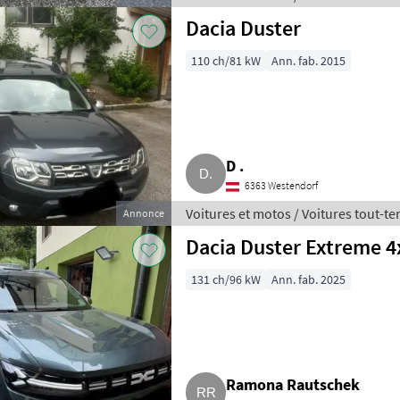
Dacia Duster
110 ch/81 kW
Ann. fab. 2015
D .
6363 Westendorf
Voitures et motos / Voitures tout-te
Annonce
Dacia Duster Extreme 4
131 ch/96 kW
Ann. fab. 2025
Ramona Rautschek