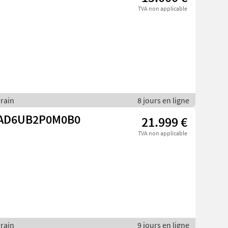
TVA non applicable
rrain
8 jours en ligne
4/AD6UB2P0M0B0
21.999 €
TVA non applicable
rrain
9 jours en ligne