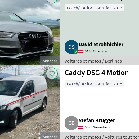
177 ch/130 kW
Ann. fab. 2013
David Strohbichler
5162 Obertrum
Voitures et motos / Berlines
Annonce
Caddy DSG 4 Motion
140 ch/103 kW
Ann. fab. 2015
Stefan Brugger
5072 Siezenheim
Voitures et motos / Voitures tout-te
Annonce