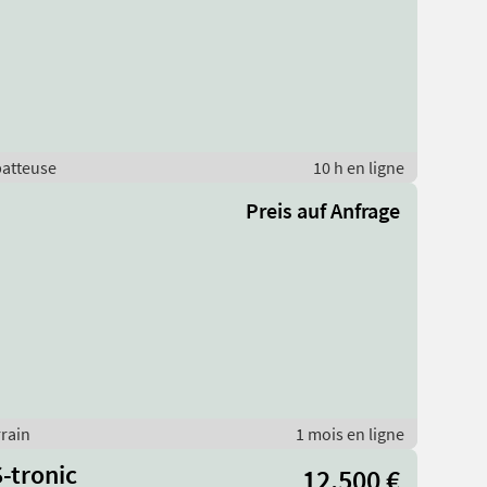
batteuse
10 h en ligne
Preis auf Anfrage
rrain
1 mois en ligne
-tronic
12.500 €