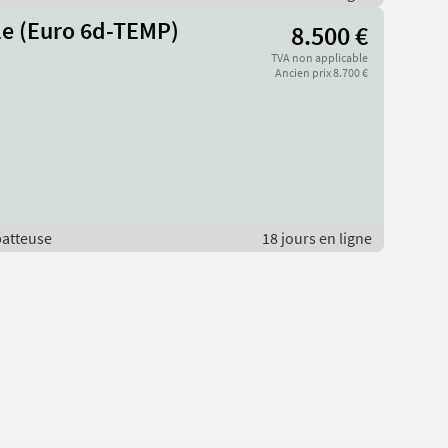
yle (Euro 6d-TEMP)
8.500 €
TVA non applicable
Ancien prix 8.700 €
batteuse
18 jours en ligne