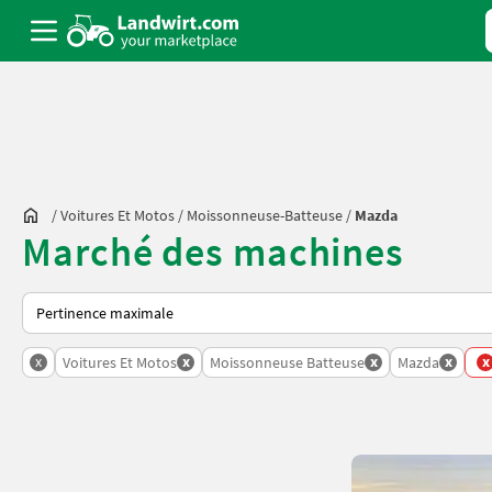
/
Voitures Et Motos
/
Moissonneuse-Batteuse
/
Mazda
Marché des machines
Voici comment les annonces sont triées sur Landwirt.com
x
x
x
x
x
Voitures Et Motos
Moissonneuse Batteuse
Mazda