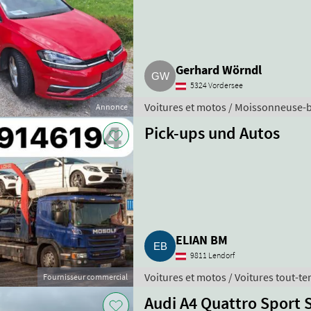
Gerhard Wörndl
5324 Vordersee
Voitures et motos / Moissonneuse-
Annonce
Pick-ups und Autos
ELIAN BM
9811 Lendorf
Voitures et motos / Voitures tout-te
Fournisseur commercial
Audi A4 Quattro Sport S