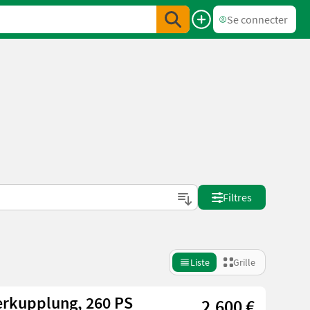
Se connecter
Filtres
Liste
Grille
rkupplung, 260 PS
2.600 €