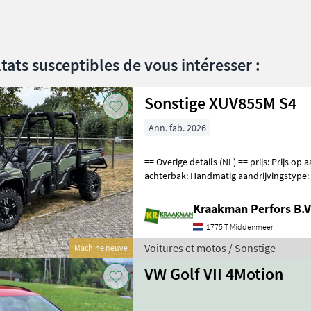
tats susceptibles de vous intéresser :
Sonstige XUV855M S4
Ann. fab. 2026
== Overige details (NL) == prijs: Prijs op aanvraag Unit: Stuk Kiepende
achterbak: Handmatig aandrijvingstype: 
Premium Protection Pac
Kraakman Perfors B.V
1775 T Middenmeer
Voitures et motos / Sonstige
Machine neuve
VW Golf VII 4Motion