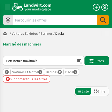
Parcourir les offres
/
Voitures Et Motos
/
Berlines
/
Dacia
Marché des machines
Voici comment les annonces sont triées sur Landwirt.com
Filtres
x
x
x
x
Voitures Et Motos
Berlines
Dacia
x
Supprimer tous les filtres
Liste
Grille