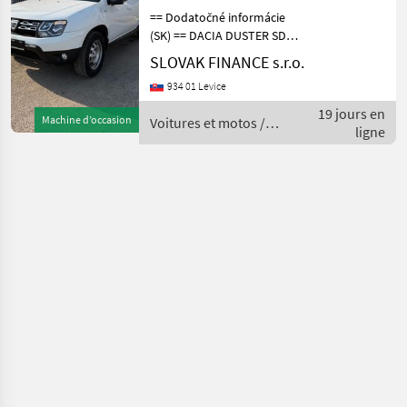
== Dodatočné informácie
(SK) == DACIA DUSTER SD
4x4 1, 5 diesel r.v. 03/2018,
SLOVAK FINANCE s.r.o.
43 357 km, EURO 6, 80 kW,
934 01 Levice
1461 cm3, manuál, zadné
parkovacie senzory,
19 jours en
Machine d’occasion
Voitures et motos /
klimatizácia, t
ligne
Dacia