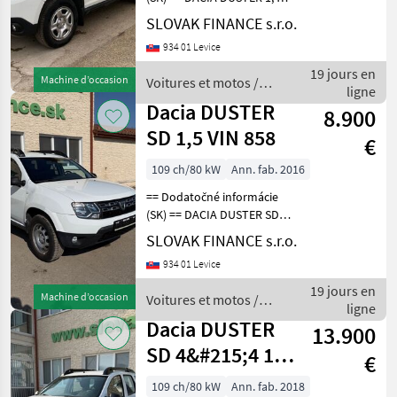
Dacia
SCe 4x4 r.v. 08/2019, 171016
SLOVAK FINANCE s.r.o.
km, EURO 6, 1598 cm3, 84
934 01 Levice
Skoda
kW, manuálna prevodovka
6st., benzín, klimatizácia, 5
19 jours en
Machine d’occasion
Voitures et motos /
miest
Mercedes
ligne
Dacia
Dacia DUSTER
8.900
Ford
SD 1,5 VIN 858
€
Fiat
109 ch/80 kW
Ann. fab. 2016
== Dodatočné informácie
Nissan
(SK) == DACIA DUSTER SD
4x4 1, 5 diesel r.v. 09/2018,
SLOVAK FINANCE s.r.o.
Afficher
85 652 km, EURO 6, 80 kW,
tous
934 01 Levice
1461 cm3, manuál, zadné
les 18
parkovacie senzory,
19 jours en
Machine d’occasion
Voitures et motos /
klimatizácia, t
ligne
MARKETPLACE
Dacia
Dacia DUSTER
13.900
Offres des
Petites
SD 4&#215;4 1,5
Marketplace
€
distributeurs
annonces
VIN 272
109 ch/80 kW
Ann. fab. 2018