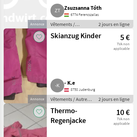
Zsuzsanna Tóth
6774 Ferencszallas
Vêtements /
2 jours en ligne
Annonce
Agriculture
Skianzug Kinder
5 €
TVA non
applicable
- K.e
8750 Judenburg
Vêtements / Autres
2 jours en ligne
Annonce
vêtements
Thermo-
10 €
Regenjacke
TVA non
applicable