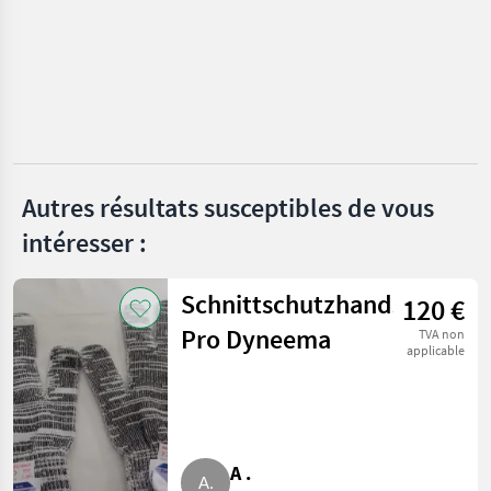
Husqvarna
Meindl
MARKETPLACE
Offres des
Petites
Marketplace
distributeurs
annonces
Autres résultats susceptibles de vous
intéresser :
Schnittschutzhandschuhe
120 €
Pro Dyneema
TVA non
applicable
A .