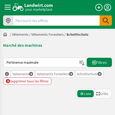
Parcourir les offres
/
Vêtements
/
Vêtements Forestiers
/
Schnittschutz
Marché des machines
Voici comment les annonces sont triées sur Landwirt.com
Filtres
x
x
x
x
Vetements
Vetements Forestiers
Schnittschutz
x
Supprimer tous les filtres
Liste
Grille