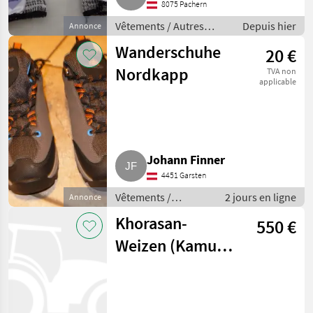
8075 Pachern
Vêtements / Autres
Depuis hier
Annonce
vêtements
Wanderschuhe
20 €
Nordkapp
TVA non
applicable
Johann Finner
4451 Garsten
Vêtements /
2 jours en ligne
Annonce
Vêtements de loisirs
Khorasan-
550 €
Weizen (Kamut®)
aus
regenerativer
Landwirtschaft