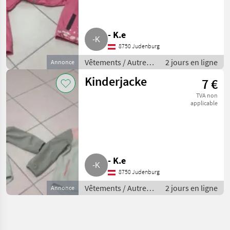
- K.e
8750 Judenburg
Vêtements / Autres
2 jours en ligne
Annonce
vêtements
Kinderjacke
7 €
TVA non
applicable
- K.e
8750 Judenburg
Vêtements / Autres
2 jours en ligne
Annonce
vêtements