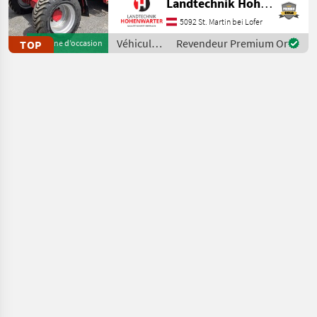
Landtechnik Hohenwarter GmbH
*Kipplast 4200 kg
*Radstand 2.52 m
5092 St. Martin bei Lofer
*Fahrgeschwindigkeit 20
Véhicules
Revendeur Premium Or
TOP
Machine d’occasion
km/h *Wenderadius innen
agricoles
4.7
à moteur /
Schäffer