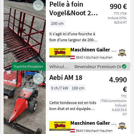
Pelle à foin
990 €
à moteur /
Aebi
Vogel&Noot 200
TTC (TVA
incluse 20%)
cm
825 € HT
200 cm
Il s'agit ici d'une fourche à
foin d'une largeur de 200
cm. Cette fourche est
Maschinen Gailer GmbH
compatible avec le modèle
Vogel & Noot Jet. Elle
9640 Kötschach-Mauthen
comporte 5 dents longues
Véhicules
Revendeur Premium Or
Machine d’occasion
et 20 dents c
agricoles
Aebi AM 18
4.990
à moteur /
Vogel&Noot
€
9 ch/7 kW
160 cm
TTC
(TVA/commission
Cette tondeuse est en très
incluse)
bon état et est équipée
4.415,93 €
d'une barre de coupe de
HT
160 cm avec
Maschinen Gailer GmbH
débroussaillement latéral,
9640 Kötschach-Mauthen
d'un moteur MAG-KUBOTA