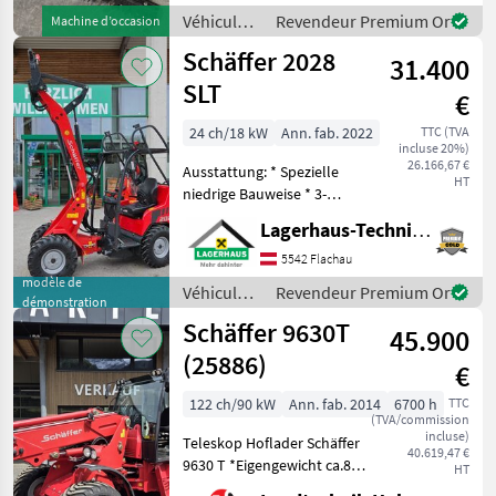
4 temps et de roues
Véhicules
Revendeur Premium Or
Machine d’occasion
pneumati
agricoles
Schäffer 2028
31.400
à moteur /
Aebi
SLT
€
24 ch/18 kW
Ann. fab. 2022
TTC (TVA
incluse 20%)
26.166,67 €
Ausstattung: * Spezielle
HT
niedrige Bauweise * 3-
Zylinder-Dieselmotor
Lagerhaus-Technik Flachau
Kubota D1105 18, 5 kW (25
PS) * Hydrostatischer
5542 Flachau
Allradantrieb mit
modèle de
Véhicules
Revendeur Premium Or
démonstration
automotiver Steuerung *
agricoles
Schäffer 9630T
Be
45.900
à moteur /
Schäffer
(25886)
€
122 ch/90 kW
Ann. fab. 2014
6700 h
TTC
(TVA/commission
incluse)
Teleskop Hoflader Schäffer
40.619,47 €
9630 T *Eigengewicht ca.8 t
HT
*Bereifung 400/55-22, 5