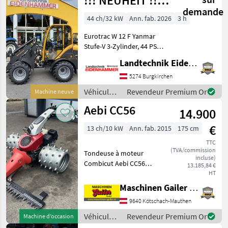
!!! NEUHEIT !!!
demande
Prompt
44 ch/32 kW
Ann. fab. 2026
3 h
Verfügbar
Eurotrac W 12 F Yanmar
Stufe-V 3-Zylinder, 44 PS
Hubkraft 1400 kg
Landtechnik Eidenhammer GmbH
Eigengewicht 2620 kg
Hubhöhe 290 cm Bauhöhe
5274 Burgkirchen
233 cm Radladerbreite 150
Véhicules
Revendeur Premium Or
Machine neuve
cm Joystick-Steue
agricoles
Aebi CC56
14.900
à moteur /
Eurotrac
€
13 ch/10 kW
Ann. fab. 2015
175 cm
TTC
(TVA/commission
Tondeuse à moteur
incluse)
Combicut Aebi CC56
13.185,84 €
d'occasion * Moteur Honda
HT
GX390 à essence de 13 PS, 1
Maschinen Gailer GmbH
cylindre * Entraînement
9640 Kötschach-Mauthen
hydrostatique indépendant
pour chaque roue * Avec
Véhicules
Revendeur Premium Or
Machine d’occasion
agricoles