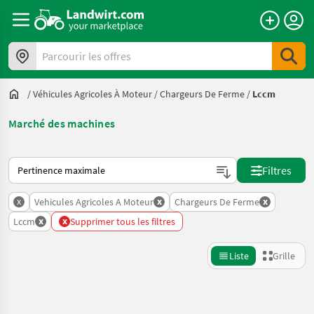
Parcourir les offres
/
Véhicules Agricoles À Moteur
/
Chargeurs De Ferme
/
Lccm
Marché des machines
Voici comment les annonces sont triées sur Landwirt.com
Filtres
x
x
x
Vehicules Agricoles A Moteur
Chargeurs De Ferme
x
x
Lccm
Supprimer tous les filtres
Liste
Grille