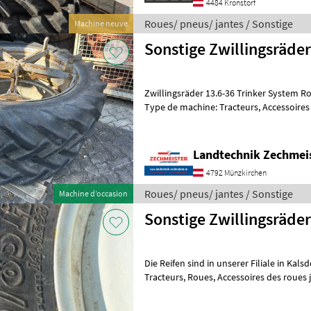
4484 Kronstorf
Roues/ pneus/ jantes / Sonstige
Machine neuve
Sonstige Zwillingsräde
Zwillingsräder 13.6-36 Trinker System Ro
Type de machine: Tracteurs, Accessoire
pneus/ jantes Roues complètes
Landtechnik Zechmei
4792 Münzkirchen
Roues/ pneus/ jantes / Sonstige
Machine d’occasion
Sonstige Zwillingsräder
Die Reifen sind in unserer Filiale in Kal
Tracteurs, Roues, Accessoires des roues
pneus/ jantes Roues complètes