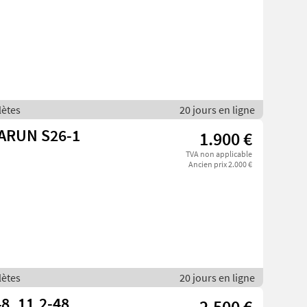
lètes
20 jours en ligne
VARUN S26-1
1.900 €
TVA non applicable
Ancien prix 2.000 €
lètes
20 jours en ligne
48, 11,2-48
2.500 €