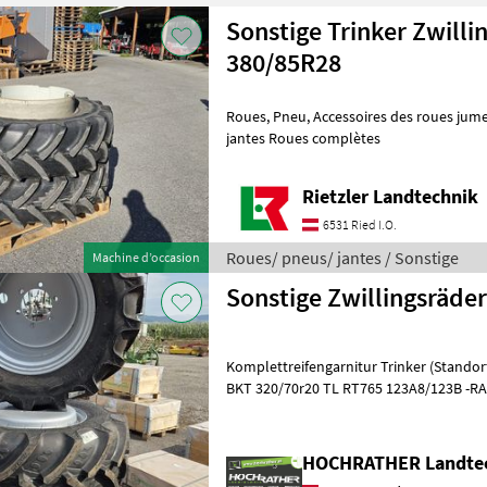
Sonstige Trinker Zwilli
380/85R28
Roues, Pneu, Accessoires des roues jumelées, Hant
jantes Roues complètes
Rietzler Landtechnik
6531 Ried I.O.
Roues/ pneus/ jantes / Sonstige
Machine d’occasion
Sonstige Zwillingsräder
Komplettreifengarnitur Trinker (Standort Aschbach)
BKT 320/70r20 TL RT765 123A8/123B -RAL
161/205/6 -Felgen W10X20
HOCHRATHER Landte