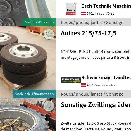
Esch-Technik Maschi
8401 Kalsdorf/Graz
Roues/ pneus/ jantes / Sonstige
Machine d’occasion
Autres 215/75-17,5
N° 41349 - Prix à l'unité 4 roues complètes Fulda Ecotonn pour
montage jumelé - avec jante à 8 trous ET 
alésage de 220 mm - avec un cercl
Schwarzmayr Landtec
4971 Aurolzmünster
Roues/ pneus/ jantes / Sonstige
modèle de démonstration
Sonstige Zwillingsräder
Zwillingsräder 13.6-36 pro Stück Roues d
de machine: Tracteurs, Roues, Pneu, Acc