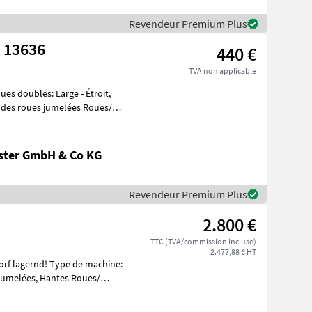
Revendeur Premium Plus
r 13636
440 €
TVA non applicable
ues doubles: Large - Étroit,
s des roues jumelées Roues/
ster GmbH & Co KG
Revendeur Premium Plus
2.800 €
TTC (TVA/commission incluse)
2.477,88 € HT
sdorf lagernd! Type de machine:
 jumelées, Hantes Roues/