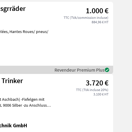
nsgrräder
1.000 €
TTC (TVA/commission incluse)
884,96 € HT
es Roues/ pneus/
Revendeur Premium Plus
 Trinker
3.720 €
TTC (TVA incluse 20%)
3.100 € HT
 -Fixfelgen mit
 9006 Silber -zu Anschluss
chnik GmbH