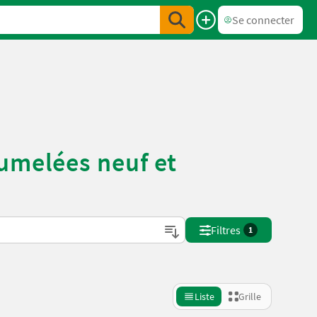
Se connecter
umelées neuf et
Filtres
1
Liste
Grille