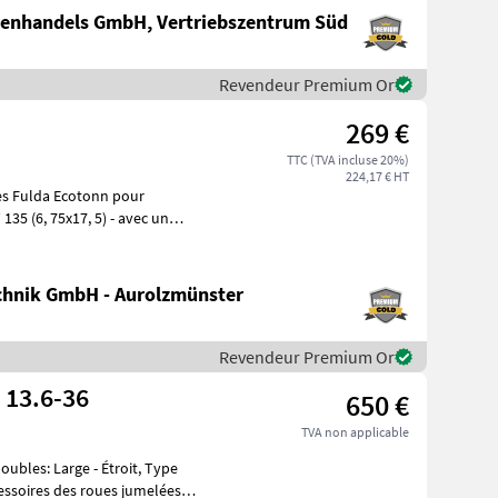
nenhandels GmbH, Vertriebszentrum Süd
Revendeur Premium Or
269 €
TTC (TVA incluse 20%)
224,17 € HT
135 (6, 75x17, 5) - avec un
hnik GmbH - Aurolzmünster
Revendeur Premium Or
 13.6-36
650 €
TVA non applicable
oubles: Large - Étroit, Type
essoires des roues jumelées,