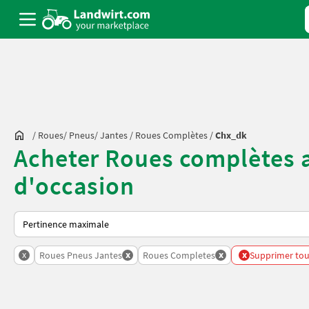
/
Roues/ Pneus/ Jantes
/
Roues Complètes
/
Chx_dk
Acheter Roues complètes a
d'occasion
Voici comment les annonces sont triées sur Landwirt.com
x
x
x
x
Roues Pneus Jantes
Roues Completes
Supprimer tous