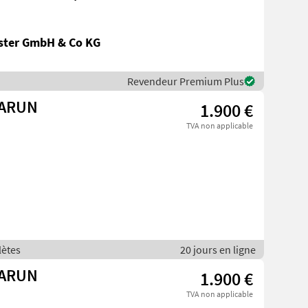
ster GmbH & Co KG
Revendeur Premium Plus
VARUN
1.900 €
TVA non applicable
lètes
20 jours en ligne
VARUN
1.900 €
TVA non applicable