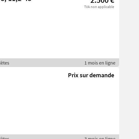
TVA non applicable
lètes
1 mois en ligne
Prix sur demande
lètes
3 mois en ligne