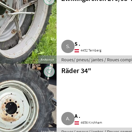
S .
4452 Ternberg
Roues/ pneus/ jantes / Roues comp
Annonce
Räder 34"
A .
4656 Kirchham
Roues/ pneus/ jantes / Roues comp
Annonce