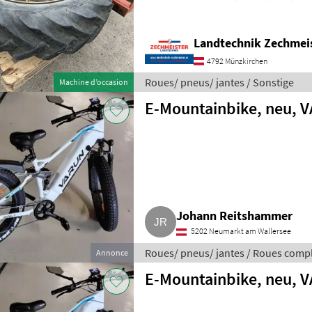
Roues d'entretien, Hantes Roues/ p
Landtechnik Zechmei
4792 Münzkirchen
Roues/ pneus/ jantes / Sonstige
Machine d’occasion
E-Mountainbike, neu, 
Johann Reitshammer
5202 Neumarkt am Wallersee
Roues/ pneus/ jantes / Roues comp
Annonce
E-Mountainbike, neu, 