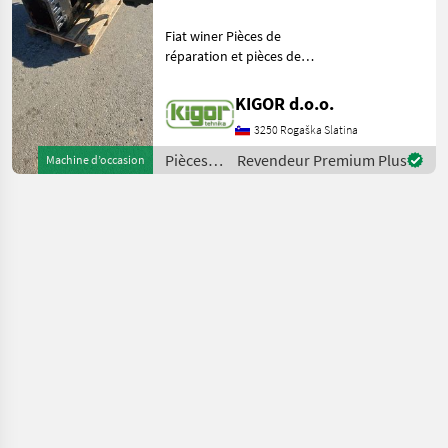
Marketplace
distributeurs
rechange
annonces
/ Fiat
Fiat winer Pièces de
réparation et pièces de
rechange Transmissions/
boìtes de vitesse
KIGOR d.o.o.
3250 Rogaška Slatina
Pièces
Revendeur Premium Plus
Machine d’occasion
de
réparation
et pièces
de
rechange
/ Fiat