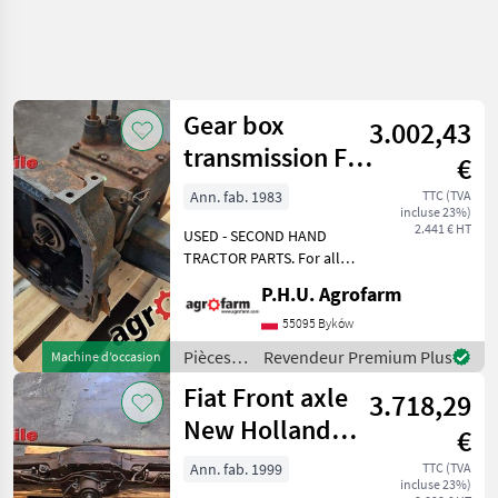
Affiner la
recherche
Gear box
3.002,43
Catégorie
Pays
Filtres
4
transmission Fiat
€
680 DT
Afficher
Ann. fab. 1983
TTC (TVA
CHEMIN
Réinitialiser
4
incluse 23%)
ACTUEL
2.441 € HT
résultats
USED - SECOND HAND
matériel
TRACTOR PARTS. For all
agricole
parts call us or send
P.H.U. Agrofarm
Pieces De
message by e-mail either
Reparation
whatsapp. TRAKTOR -
55095 Byków
Et Pieces De
SCHLEPPER ERSATZTEILE.
Rechange
Pièces
Revendeur Premium Plus
Machine d’occasion
Bei weiteren fragen
de
Transmissions
Fiat Front axle
kontaktieren
3.718,29
Boites De
réparation
Vitesse
et pièces
New Holland
€
de
Fiat
M135
rechange
Ann. fab. 1999
TTC (TVA
incluse 23%)
/ Fiat
CHOISIR