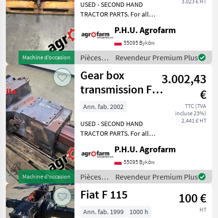
3.023 € HT
USED - SECOND HAND
UNE
CATÉGORIE
TRACTOR PARTS. For all
parts call us or send
P.H.U. Agrofarm
Fiat
message by e-mail either
whatsapp. TRAKTOR -
55095 Byków
SCHLEPPER ERSATZTEILE.
New Holland
Pièces
Revendeur Premium Plus
Machine d’occasion
Bei weiteren fragen
de
Gear box
kontaktieren
3.002,43
John Deere
réparation
et pièces
transmission Fiat
€
de
Massey Ferguson
110-90 DT
rechange
Ann. fab. 2002
TTC (TVA
incluse 23%)
/ Fiat
Renault
2.441 € HT
USED - SECOND HAND
TRACTOR PARTS. For all
Deutz-Fahr
parts call us or send
P.H.U. Agrofarm
message by e-mail either
Afficher
whatsapp. TRAKTOR -
55095 Byków
tous
SCHLEPPER ERSATZTEILE.
Pièces
Revendeur Premium Plus
Machine d’occasion
les 18
Bei weiteren fragen
de
Fiat F 115
kontaktieren
100 €
réparation
MARKETPLACE
et pièces
HT
Ann. fab. 1999
1000 h
Offres des
de
Petites