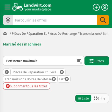
Parcourir les offres
/
Pièces De Réparation Et Pièces De Rechange
/
Transmissions/ Boìtes
Marché des machines
Voici comment les annonces sont triées sur Landwirt.com
Filtres
x
x
Pieces De Reparation Et Pieces De Rechange
x
x
Transmissions Boites De Vitesse
Fiat
x
Supprimer tous les filtres
Liste
Grille