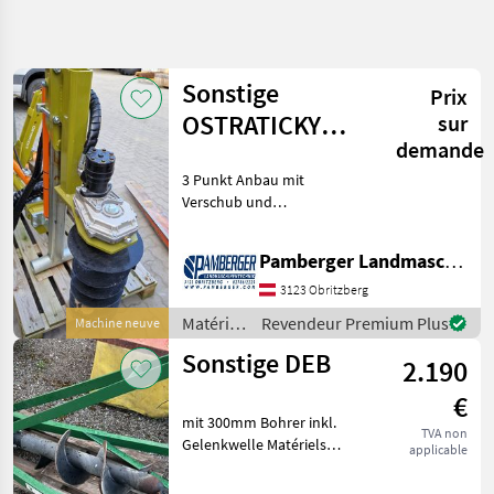
Affiner la
recherche
Sonstige
Prix
Catégorie
Pays
Filtres
3
OSTRATICKY
sur
demande
ERDBOHRER
Afficher
CHEMIN
3 Punkt Anbau mit
Réinitialiser
5
NEU
ACTUEL
Verschub und
résultats
matériel
Neigungsrahmen
agricole
Änderungen und Irrtümer
Pamberger Landmaschinentechnik GmbH
Materiels
vorbehalten. Matériels
Viticoles
viticoles Tarières
3123 Obritzberg
Tarieres
Matériels
Revendeur Premium Plus
Machine neuve
viticoles
Sonstige DEB
CHOISIR
2.190
/
UNE
Sonstige
CATÉGORIE
€
mit 300mm Bohrer inkl.
TVA non
Sonstige
4
Gelenkwelle Matériels
applicable
viticoles Tarières
Conpexim
1