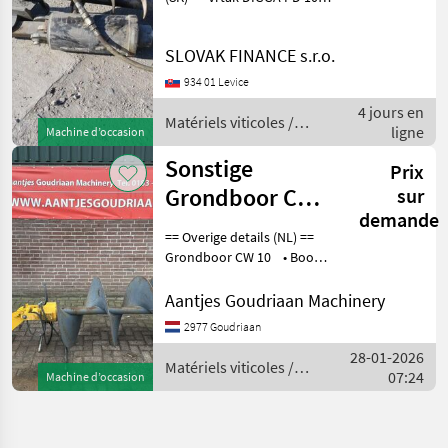
na traktorbager New
Holland Matériels viticoles
SLOVAK FINANCE s.r.o.
Tarières
934 01 Levice
4 jours en
Matériels viticoles /
ligne
Machine d’occasion
Sonstige
Sonstige
Prix
Grondboor CW
sur
demande
05
== Overige details (NL) ==
Grondboor CW 10 • Boor
diameter 800 mm •
Boorlengte 1500mm Staat:
Aantjes Goudriaan Machinery
Gebruikt Matériels viticoles
2977 Goudriaan
Tar
28-01-2026
Matériels viticoles /
07:24
Machine d’occasion
Sonstige