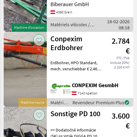
Biberauer GmbH
4360 Grein
MARKETPLACE
18-02-2026
Matériels viticoles /
Offres des
Petites
08:18
Marketplace
Machine d’occasion
Sonstige
distributeurs
annonces
Conpexim
2.784
Erdbohrer
€
TTC (TVA
Erdbohrer, HPO Standard,
incluse 20%)
2.320 € HT
mech. verschiebbar € 2.460
HPOH mit Hydr.
Seitenverschub € 2.784
CONPEXIM GesmbH
HPOIH mit Vor-
7143 Apetlon
Matériels
Revendeur Premium Plus
Machine neuve
viticoles
Sonstige PD 100
3.600
/
Conpexim
€
== Dodatočné informácie
(SK) == Vrták DIGGA PD 100