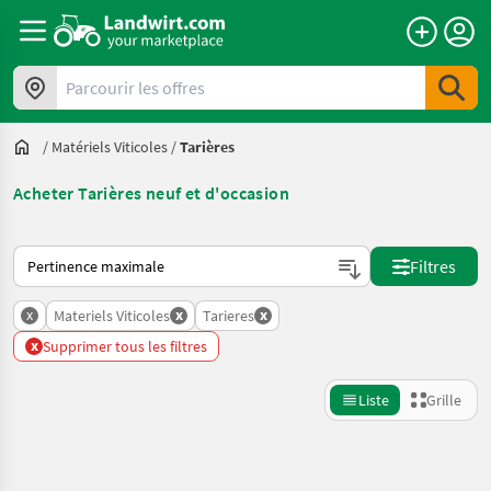
Parcourir les offres
/
Matériels Viticoles
/
Tarières
Acheter Tarières neuf et d'occasion
Voici comment les annonces sont triées sur Landwirt.com
Filtres
x
x
x
Materiels Viticoles
Tarieres
x
Supprimer tous les filtres
Liste
Grille