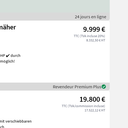
24 jours en ligne
mäher
9.999 €
TTC (TVA incluse 20%)
8.332,50 € HT
 möglich!
Revendeur Premium Plus
19.800 €
TTC (TVA/commission incluse)
17.522,12 € HT
ngsansch