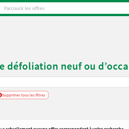
Parcourir les offres
e défoliation neuf ou d’occ
x
Supprimer tous les filtres
’y a actuellement aucune offre correspondant à votre recherche.