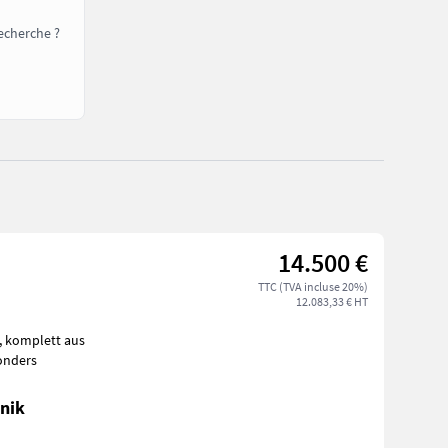
echerche ?
14.500 €
TTC (TVA incluse 20%)
12.083,33 € HT
s
sonders
nik