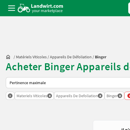
/
Matériels Viticoles
/
Appareils De Défoliation
/
Binger
Acheter Binger Appareils d
Voici comment les annonces sont triées sur Landwirt.com
x
x
x
x
Materiels Viticoles
Appareils De Defoliation
Binger
Il n