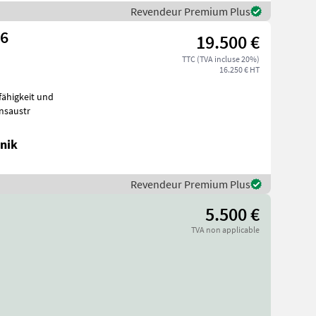
Revendeur Premium Plus
,6
19.500 €
TTC (TVA incluse 20%)
16.250 € HT
onsaustr
nik
Revendeur Premium Plus
5.500 €
TVA non applicable