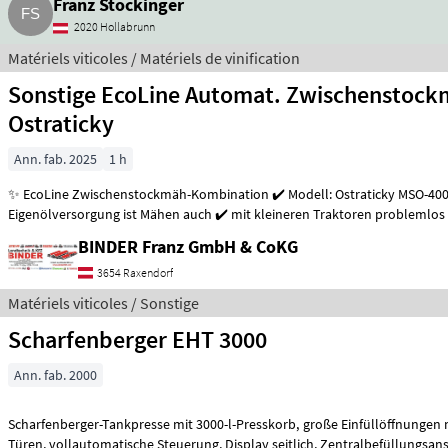
Franz Stockinger
2020 Hollabrunn
Matériels viticoles / Matériels de vinification
Sonstige EcoLine Automat. Zwischenstock
Ostraticky
Ann. fab. 2025
1 h
✨ EcoLine Zwischenstockmäh-Kombination ✔️ Modell: Ostraticky MSO-400HP ✔️ durch
Eigenölversorgung ist Mähen auch ✔️ mit kleineren Traktoren problemlos
BINDER Franz GmbH & CoKG
3654 Raxendorf
Matériels viticoles / Sonstige
Scharfenberger EHT 3000
Ann. fab. 2000
Scharfenberger-Tankpresse mit 3000-l-Presskorb, große Einfüllöffnungen mit verschiebbaren
Türen, vollautomatische Steuerung, Display seitlich, Zentralbefüllu