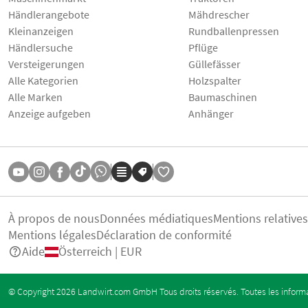
Händlerangebote
Mähdrescher
Kleinanzeigen
Rundballenpressen
Händlersuche
Pflüge
Versteigerungen
Güllefässer
Alle Kategorien
Holzspalter
Alle Marken
Baumaschinen
Anzeige aufgeben
Anhänger
À propos de nous
Données médiatiques
Mentions relative
Mentions légales
Déclaration de conformité
Aide
Österreich | EUR
© Copyright 2026 Landwirt.com GmbH Tous droits réservés. Toutes les informa