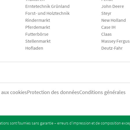
Erntetechnik Grünland
John Deere
Forst- und Holztechnik
Steyr
Rindermarkt
New Holland
Pferdemarkt
Case IH
Futterbörse
Claas
Stellenmarkt
Massey Fergu
Hofladen
Deutz-Fahr
s aux cookies
Protection des données
Conditions générales
tions sont fournies sans garantie – erreurs d’impression et de composition exc