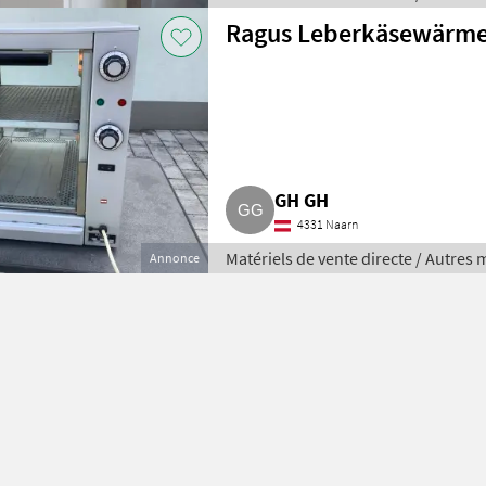
Ragus Leberkäsewärme
GH GH
4331 Naarn
Matériels de vente directe / Autres 
Annonce