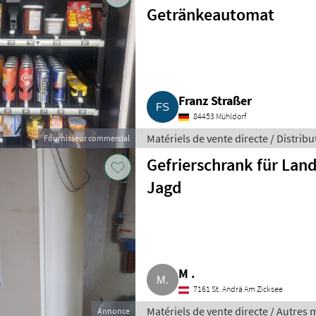
Getränkeautomat
Franz Straßer
84453 Mühldorf
Matériels de vente directe / Distri
Fournisseur commercial
Gefrierschrank für Lan
Jagd
M .
7161 St. Andrä Am Zicksee
Matériels de vente directe / Autres 
Annonce