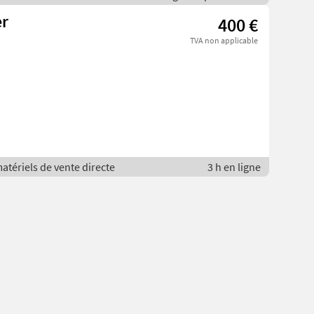
r
400 €
TVA non applicable
matériels de vente directe
3 h en ligne