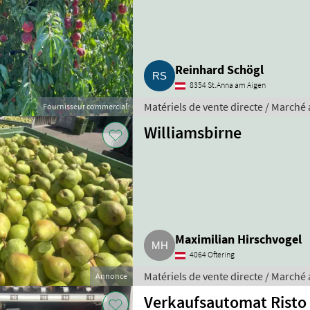
Reinhard Schögl
8354 St.Anna am Aigen
Matériels de vente directe / Marché 
Fournisseur commercial
Williamsbirne
Maximilian Hirschvogel
4064 Oftering
Matériels de vente directe / Marché 
Annonce
Verkaufsautomat Risto