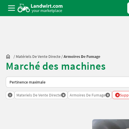
/
Matériels De Vente Directe
/
Armoires De Fumage
Marché des machines
Voici comment les annonces sont triées sur Landwirt.com
x
x
x
x
Materiels De Vente Directe
Armoires De Fumage
Suppr