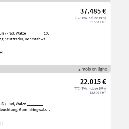
37.485 €
TTC (TVA incluse 19%)
31.500 € HT
bH
2 mois en ligne
22.015 €
TTC (TVA incluse 19%)
18.500 € HT
bH