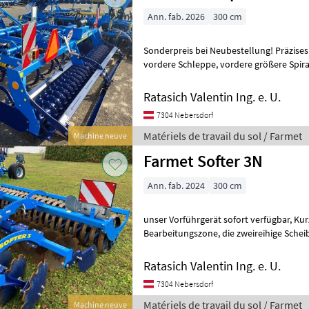
Ann. fab. 2026
300 cm
Sonderpreis bei Neubestellung! Präzises 
vordere Schleppe, vordere größere Spiralwalze für grobe
Zerkleinerung, , feine parallelogramm g
Ratasich Valentin Ing. e. U.
7304 Nebersdorf
Matériels de travail du sol / Farmet
Machine neuve
Farmet Softer 3N
Ann. fab. 2024
300 cm
unser Vorführgerät sofort verfügbar, Kurzscheibenegge, ganzflächige
Bearbeitungszone, die zweireihige Scheibensektion mit aggressiver
Geometrie sichert eine perfekte
Ratasich Valentin Ing. e. U.
7304 Nebersdorf
Matériels de travail du sol / Farmet
Machine neuve