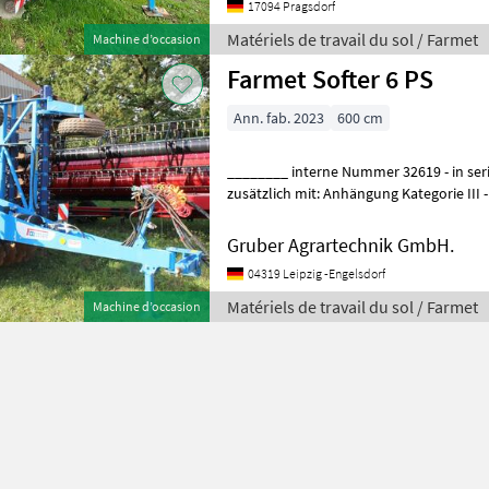
17094 Pragsdorf
Matériels de travail du sol / Farmet
Machine d’occasion
Farmet Softer 6 PS
Ann. fab. 2023
600 cm
________ interne Nummer 32619 - in ser
zusätzlich mit: Anhängung Kategorie III
Scheibe 560 mm Durchmesser - Stü
Gruber Agrartechnik GmbH.
04319 Leipzig -Engelsdorf
Matériels de travail du sol / Farmet
Machine d’occasion