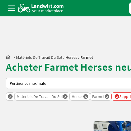
/
Matériels De Travail Du Sol
/
Herses
/
Farmet
Acheter Farmet Herses neu
Voici comment les annonces sont triées sur Landwirt.com
x
x
x
x
x
Materiels De Travail Du Sol
Herses
Farmet
Suppri