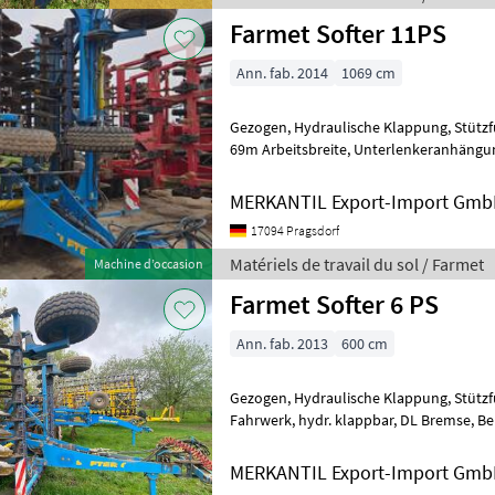
Farmet Softer 11PS
Ann. fab. 2014
1069 cm
Gezogen, Hydraulische Klappung, Stützfuß / -rad, Walze ________ 10,
69m Arbeitsbreite, Unterlenkeranhängung, Stützräder, Rohrstabwalze
Éclairage Matériels de trava
MERKANTIL Export-Import Gm
17094 Pragsdorf
Matériels de travail du sol / Farmet
Machine d’occasion
Farmet Softer 6 PS
Ann. fab. 2013
600 cm
Gezogen, Hydraulische Klappung, Stützfuß / -rad, Walze ________
Fahrwerk, hydr. klappbar, DL Bremse, Beleuchtung, Gummiringwalze,
Abstreifer, Stützräder, UL Anhän
MERKANTIL Export-Import Gm