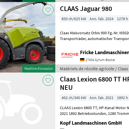
CLAAS Jaguar 980
850 ch/625 kW
Ann. fab. 2024
1278 h
Claas Maisvorsatz Orbis 900 Fg.-Nr. I6502004, Auto Pi
Transporträder, automatischer Transportschutz, Auto Contour
Fricke Landmaschin
27404 Gyhum-Bockel
Matériels de récolte agricole / Claas
Machine d’occasion
Claas Lexion 6800 TT H
NEU
462 ch/340 kW
Ann. fab. 2021
1892 h
CLAAS Lexion 6800 TT, HP-Kanal Motor NEU!(Int-Nr.: 15223) Baujahr
2021 1892 Betriebsstunden, 1280 Trommelstunden, 881 eff. Stunden,
Beleuchtung LED klappbare Vorsa
Kopf Landmaschinen GmbH