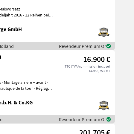
Maisvorsatz
enf
erge GmbH
Holland
Revendeur Premium Or
0
16.900 €
TTC (TVA/commission incluse)
14.955,75 € HT
ulique de la tour - Réglage
.b.H. & Co.KG
per
Revendeur Premium Or
201.705 €