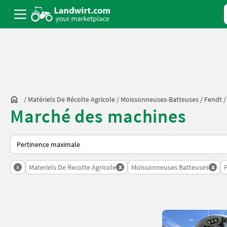
/
Matériels De Récolte Agricole
/
Moissonneuses-Batteuses
/
Fendt
Marché des machines
Voici comment les annonces sont triées sur Landwirt.com
x
x
x
Materiels De Recolte Agricole
Moissonneuses Batteuses