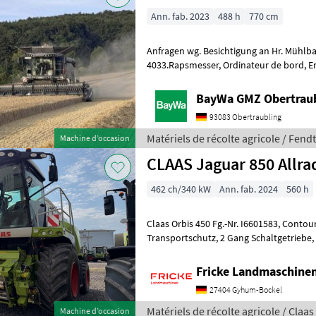
Ann. fab. 2023
488 h
770 cm
Anfragen wg. Besichtigung an Hr. Mühlbauer Tel. 0049 151 1610
4033.Rapsmesser, Ordinateur de bord, Entraînement hydrostatique,
Toutes roues motrices, Scie à colza, Broy
BayWa GMZ Obertrau
93083 Obertraubling
Matériels de récolte agricole / Fendt
Machine d’occasion
CLAAS Jaguar 850 Allra
462 ch/340 kW
Ann. fab. 2024
560 h
Claas Orbis 450 Fg.-Nr. I6601583, Contour Bodenanpassung,
Transportschutz, 2 Gang Schaltgetriebe, V Classic 24 Messertrommel,
Korn CRacker M 80/100, Auswurfk
Fricke Landmaschin
27404 Gyhum-Bockel
Matériels de récolte agricole / Claas
Machine d’occasion