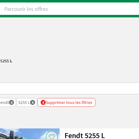
Parcourir les offres
/
5255 L
x
x
x
Fendt
5255 L
Supprimer tous les filtres
Fendt 5255 L