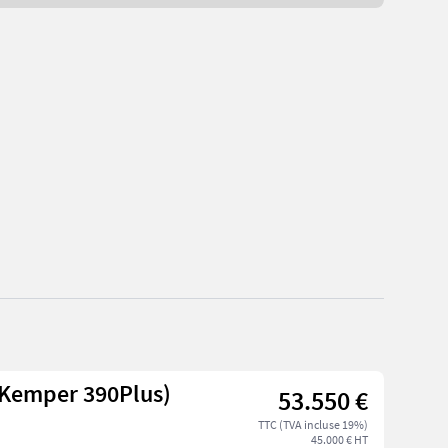
(Kemper 390Plus)
53.550 €
TTC (TVA incluse 19%)
45.000 € HT