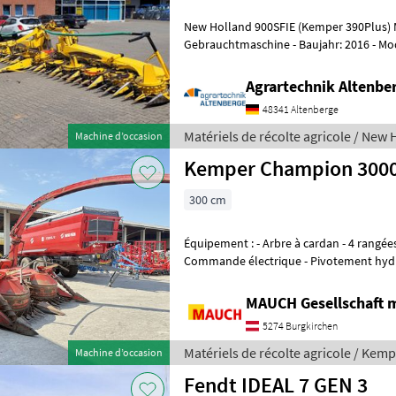
New Holland 900SFIE (Kemper 390Plus) 
Gebrauchtmaschine - Baujahr: 2016 - Modeljahr: 2016 - 12 Reihen bei
75cm Reihe (900cm Arbeitsbreite) - Reih
Agrartechnik Altenb
48341 Altenberge
Matériels de récolte agricole / New 
Machine d’occasion
Kemper Champion 300
300 cm
Équipement : - Arbre à cardan - 4 rangées - Montage arrière + avant -
Commande électrique - Pivotement hydra
électrique de la portée de p
MAUCH Gesellschaft m
5274 Burgkirchen
Matériels de récolte agricole / Kem
Machine d’occasion
Fendt IDEAL 7 GEN 3