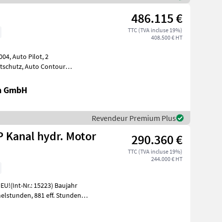
486.115 €
TTC (TVA incluse 19%)
408.500 € HT
lot, 2
Bodenanpassung, Gutfluss Premium Line, 2 Gang
en GmbH
Revendeur Premium Plus
P Kanal hydr. Motor
290.360 €
TTC (TVA incluse 19%)
244.000 € HT