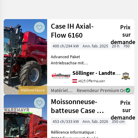
Affiner la
recherche
Case IH Axial-
Prix
Catégorie
Pays
Filtres
5
Flow 6160
sur
demande
Afficher
400 ch/294 kW
Ann. fab. 2025
20 h
760 cm
CHEMIN
Réinitialiser
3
ACTUEL
résultats
Advanced Paket
matériel
Antriebsachse mit
agricole
elektrohydr.
Söllinger - Landtechnik GmbH
Materiels
Differentialsperre
De
IF800/65R32 und 480/80R26
4625 Offenhausen
Recolte
Kamerabausatz automat.
Agricole
Matériels
Revendeur Premium Or
Machine neuve
drehbare
de récolte
Moissonneuses
Moissonneuse-
Anhängevorrichtung
Prix
Batteuses
agricole /
Kühlbox Radio Blu
Case IH
batteuse Case IH
sur
Case
Ih
demande
6160 Axial Flow
453 ch/333 kW
Ann. fab. 2026
350 cm
Axial
Flow
Référence informatique :
6160