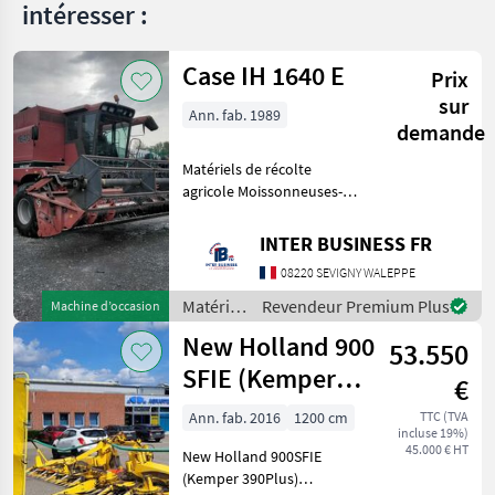
intéresser :
Case IH 1640 E
5140
Prix
sur
8010
Ann. fab. 1989
demande
8230
Matériels de récolte
AF
5088
agricole Moissonneuses-
batteuses
AF
8240
INTER BUSINESS FR
AF
08220 SEVIGNY WALEPPE
9230
Matériels
Revendeur Premium Plus
Machine d’occasion
AF
de
New Holland 900
9240
53.550
récolte
agricole
SFIE (Kemper
AF8010
€
/ Case IH
390Plus)
Axial-
Ann. fab. 2016
1200 cm
TTC (TVA
Flow
incluse 19%)
6150
45.000 € HT
New Holland 900SFIE
Axial-
(Kemper 390Plus)
Flow