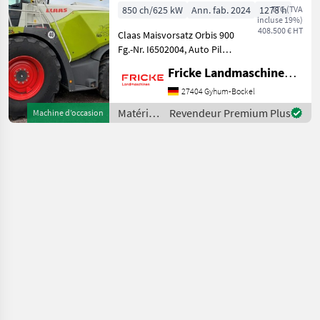
850 ch/625 kW
Ann. fab. 2024
1278 h
TTC (TVA
incluse 19%)
408.500 € HT
Claas Maisvorsatz Orbis 900
Fg.-Nr. I6502004, Auto Pilot,
2 Transporträder,
Fricke Landmaschinen GmbH
automatischer
Transportschutz, Auto
27404 Gyhum-Bockel
Contour Bodenanpassung,
Matériels
Revendeur Premium Plus
Machine d’occasion
Gutfluss Premium Line, 2
de
Gang
récolte
agricole
/ Claas