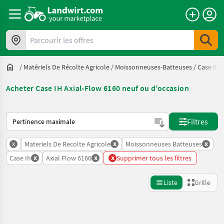
Parcourir les offres
/
Matériels De Récolte Agricole
/
Moissonneuses-Batteuses
/
Case Ih
Acheter Case IH Axial-Flow 6160 neuf ou d’occasion
Voici comment les annonces sont triées sur Landwirt.com
Filtres
x
x
x
Materiels De Recolte Agricole
Moissonneuses Batteuses
x
x
x
Case Ih
Axial Flow 6160
Supprimer tous les filtres
Liste
Grille