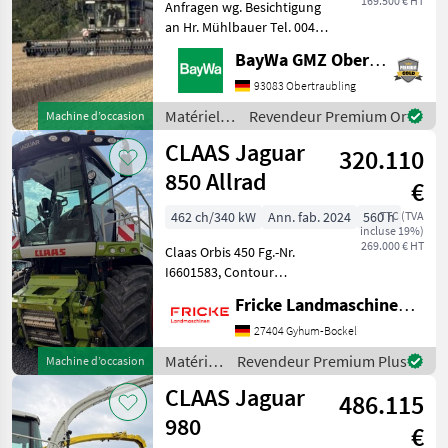
169.500 € HT
Anfragen wg. Besichtigung
an Hr. Mühlbauer Tel. 0049
151 1610 4033.Rapsmesser,
BayWa GMZ Obertraubling
Ordinateur de bord,
Entraînement
93083 Obertraubling
hydrostatique, Toutes
Matériels
Revendeur Premium Or
Machine d’occasion
roues motrices, Scie à colza,
de récolte
CLAAS Jaguar
Broy
320.110
agricole /
Fendt
850 Allrad
€
462 ch/340 kW
Ann. fab. 2024
560 h
TTC (TVA
incluse 19%)
269.000 € HT
Claas Orbis 450 Fg.-Nr.
I6601583, Contour
Bodenanpassung,
Fricke Landmaschinen GmbH
Transportschutz, 2 Gang
Schaltgetriebe, V Classic 24
27404 Gyhum-Bockel
Messertrommel, Korn
Matériels
Revendeur Premium Plus
Machine d’occasion
CRacker M 80/100,
de
CLAAS Jaguar
Auswurfkrümmerbe
486.115
récolte
agricole
980
€
/ Claas