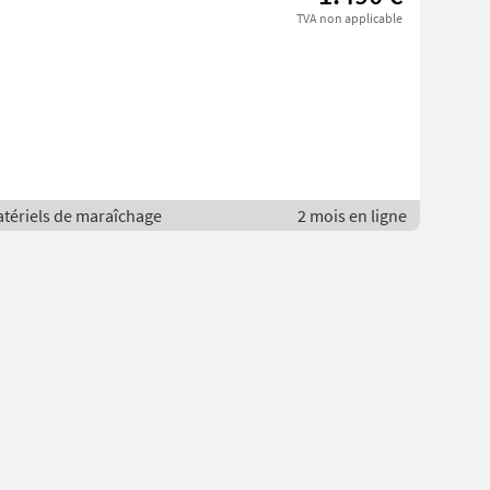
TVA non applicable
atériels de maraîchage
2 mois en ligne