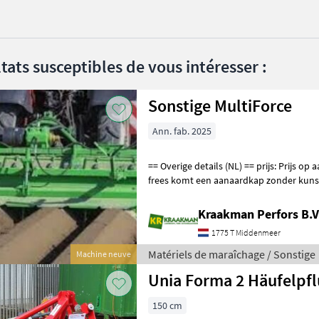
tats susceptibles de vous intéresser :
Sonstige MultiForce
Ann. fab. 2025
== Overige details (NL) == prijs: Prijs op aanvraag Unit: Stuk Aan deze
frees komt een aanaardkap zonder kunst
5 cm bovenbreedte M
Kraakman Perfors B.V
1775 T Middenmeer
Matériels de maraîchage / Sonstige
Machine neuve
Unia Forma 2 Häufelp
150 cm