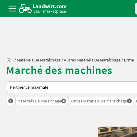
/
Matériels De Maraîchage
/
Autres Matériels De Maraîchage
/
Erme
Marché des machines
Voici comment les annonces sont triées sur Landwirt.com
x
x
x
Materiels De Maraichage
Autres Materiels De Maraichage