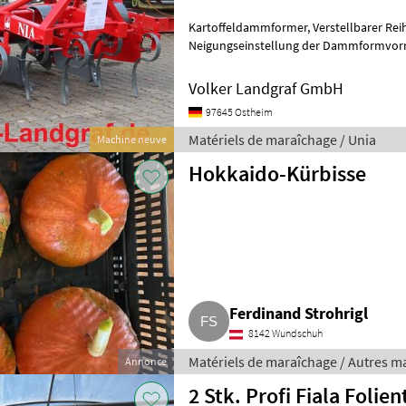
Kartoffeldammformer, Verstellbarer Reihenabstand 70/75 cm,
Neigungseinstellung der Dammformvorrichtung, 
Formungsbleche (für die Bearbeitung 
Volker Landgraf GmbH
97645 Ostheim
Matériels de maraîchage / Unia
Machine neuve
Hokkaido-Kürbisse
Ferdinand Strohrigl
8142 Wundschuh
Matériels de maraîchage / Autres m
Annonce
2 Stk. Profi Fiala Folie