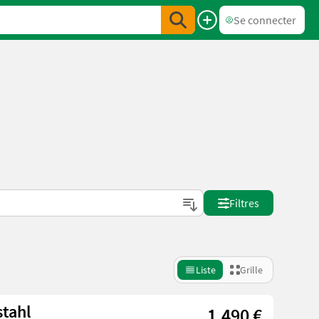
Se connecter
Filtres
Liste
Grille
stahl
1.490 €