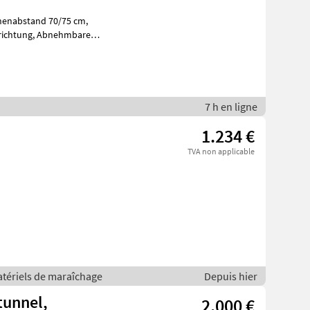
Abnehmbare
von Dämmen nac
7 h en ligne
1.234 €
TVA non applicable
atériels de maraîchage
Depuis hier
ntunnel,
2.000 €