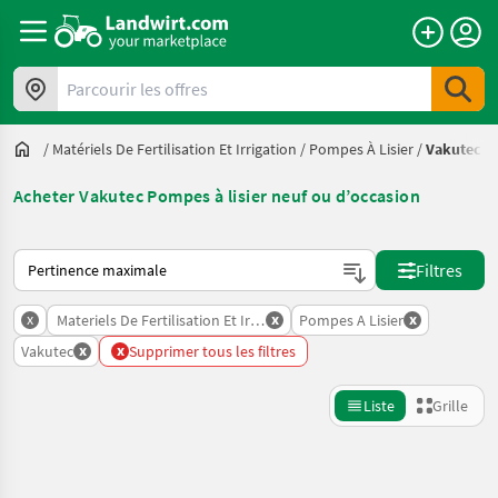
Parcourir les offres
/
Matériels De Fertilisation Et Irrigation
/
Pompes À Lisier
/
Vakutec
Acheter Vakutec Pompes à lisier neuf ou d’occasion
Voici comment les annonces sont triées sur Landwirt.com
Filtres
x
x
x
Materiels De Fertilisation Et Irrigation
Pompes A Lisier
x
x
Vakutec
Supprimer tous les filtres
Liste
Grille