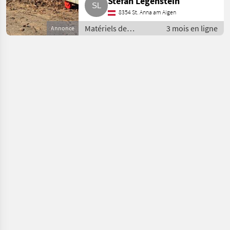
Stefan Legenstein
8354 St. Anna am Aigen
Matériels de
3 mois en ligne
Annonce
fertilisation et
irrigation / Pompes
à lisier