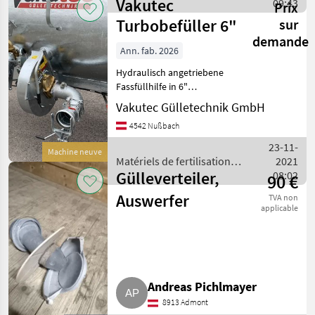
Vakutec
et irrigation / Vakutec
09:43
Prix
Turbobefüller 6"
sur
demande
Ann. fab. 2026
Hydraulisch angetriebene
Fassfüllhilfe in 6"
Ausführung für
Vakutec Gülletechnik GmbH
Vakuumfässer • Schnelles
4542 Nußbach
und vollständiges Füllen
des Fasses • Anbau an
23-11-
Machine neuve
vorhanden Sauganschluss -
Matériels de fertilisation
2021
Gülleverteiler,
et irrigation / Vakutec
08:02
90 €
Auswerfer
TVA non
applicable
Andreas Pichlmayer
8913 Admont