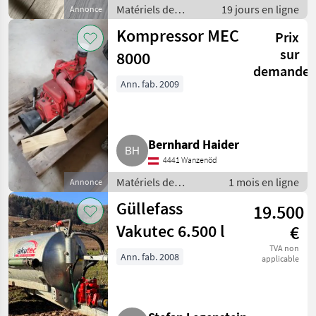
Matériels de
19 jours en ligne
Annonce
fertilisation et
Kompressor MEC
Prix
irrigation / Pompes
à lisier
sur
8000
demande
Ann. fab. 2009
Bernhard Haider
4441 Wanzenöd
Matériels de
1 mois en ligne
Annonce
fertilisation et
Güllefass
19.500
irrigation / Pompes
à lisier
Vakutec 6.500 l
€
TVA non
Ann. fab. 2008
applicable