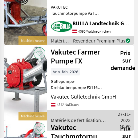
Vakutec
VAKUTEC
Tauchmotorpumpe VaT
3/154 S + 11 KW / 15 PS
BULLA Landtechnik GmbH
Elektromotor mit
Stern-/Dreieckschaltung +
4595 Waldneukirchen
Grubenöffnung Minimum
Matériels
Revendeur Premium Plus
Machine neuve
800 x 600mm +
de
Vakutec Farmer
Teleskopschiene für Rühren
Prix
fertilisation
bis
et
Pumpe FX
sur
irrigation
demande
/
Ann. fab. 2026
Vakutec
Güllepumpe-
Drehkolbenpumpe FX116-
240 zum Umpumpen auf
Vakutec Gülletechnik GmbH
einfache Art.
4542 Nußbach
Serienausstattung: •
Selbstansaugend •
27-11-
Machine neuve
Drehrichtung reversierbar
Matériels de fertilisation
2023
je nach gewünschter
Vakutec
et irrigation / Vakutec
10:20
Prix
Ansaugs
Tauchmotorpumpe
sur