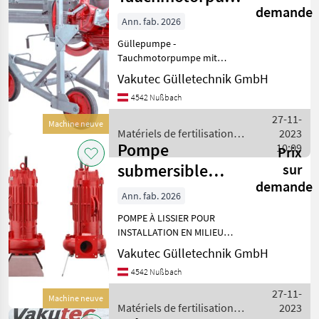
demande
VAT - fahrbar
Ann. fab. 2026
Güllepumpe -
Tauchmotorpumpe mit
Schnecken-Reisswerk -
Vakutec Gülletechnik GmbH
fahrbare Ausführung für
4542 Nußbach
Entnahme aus mehrere
Güllegruben zum Pumpe,
27-11-
Machine neuve
Rühren und Fassfüllen
Matériels de fertilisation
2023
Verschiedene Leis
Pompe
et irrigation / Vakutec
10:09
Prix
submersible
sur
demande
Vakutec AT
Ann. fab. 2026
POMPE À LISSIER POUR
INSTALLATION EN MILIEU
HUMIDE • Pompe
Vakutec Gülletechnik GmbH
submersible pour
4542 Nußbach
fonctionnement continu •
Moteur triphasé avec
27-11-
Machine neuve
thermocontacts intégrés •
Matériels de fertilisation
2023
Sonde d'étanchéit