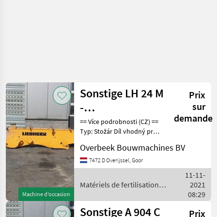
Sonstige LH 24 M
Prix
-
sur
demande
Monoboom/Monoausleger
== Více podrobnosti (CZ) ==
Typ: Stožár Díl vhodný pro:
Oblast působnosti
Overbeek Bouwmachines BV
konstrukce DPH/marže:
Odpočet DPH pro
7472 D Overijssel, Goor
podnikatele Sériové číslo:
11-11-
94036234 == Weitere
Matériels de fertilisation et
2021
irrigation / Sonstige
08:29
Machine d’occasion
Sonstige A 904 C
Prix