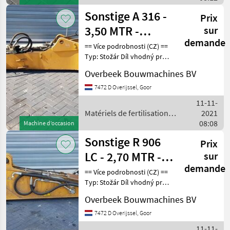
Sonstige A 316 -
Prix
3,50 MTR -
sur
demande
Dipperstick/Stiel/Lepelstee
== Více podrobnosti (CZ) ==
Typ: Stožár Díl vhodný pro:
Oblast působnosti
Overbeek Bouwmachines BV
konstrukce DPH/marže:
Odpočet DPH pro
7472 D Overijssel, Goor
podnikatele Sériové číslo:
11-11-
9610044 == Weitere I
Matériels de fertilisation et
2021
irrigation / Sonstige
08:08
Machine d’occasion
Sonstige R 906
Prix
LC - 2,70 MTR -
sur
demande
Dipperstick/Stiel/Lepelste
== Více podrobnosti (CZ) ==
Typ: Stožár Díl vhodný pro:
Oblast působnosti
Overbeek Bouwmachines BV
konstrukce DPH/marže:
Odpočet DPH pro
7472 D Overijssel, Goor
podnikatele Sériové číslo:
11-11-