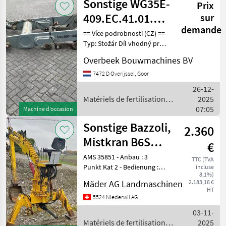
Sonstige WG35E-
Prix
409.EC.41.01.00-
sur
demande
Lifting
== Více podrobnosti (CZ) ==
Typ: Stožár Díl vhodný pro:
framework/Giek
Oblast působnosti
Overbeek Bouwmachines BV
konstrukce DPH/marže:
Odpočet DPH pro
7472 D Overijssel, Goor
podnikatele Sériové číslo:
26-12-
409.EC.41.01.00 == W
Matériels de fertilisation et
2025
irrigation / Sonstige
07:05
Machine d’occasion
Sonstige Bazzoli,
2.360
Mistkran B6S
€
Heckbagger
AMS 35851 - Anbau : 3
TTC (TVA
Punkt Kat 2 - Bedienung :
incluse
8,1%)
Ventilbank 6 Funktionen,
Mäder AG Landmaschinen
2.183,16 €
inkl. 3. Funktion Front -
HT
Drehen : mit Drehmotor -
5524 Niederwil AG
Ausladung : ca. 3.4 Meter -
03-11-
Abstützu
Matériels de fertilisation et
2025