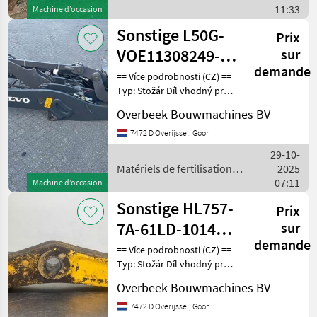
irrigation / Sonstige
11:33
Machine d’occasion
Sonstige L50G-
Prix
VOE11308249-
sur
demande
Lifting
== Více podrobnosti (CZ) ==
Typ: Stožár Díl vhodný pro:
framework/Schaufelarm
Oblast působnosti
Overbeek Bouwmachines BV
konstrukce DPH/marže:
Odpočet DPH pro
7472 D Overijssel, Goor
podnikatele Sériové číslo:
29-10-
VOE11308249 == Weite
Matériels de fertilisation et
2025
irrigation / Sonstige
07:11
Machine d’occasion
Sonstige HL757-
Prix
7A-61LD-10141 /
sur
demande
61LD-10151-Bell
== Více podrobnosti (CZ) ==
Typ: Stožár Díl vhodný pro:
crank
Oblast působnosti
Overbeek Bouwmachines BV
konstrukce DPH/marže:
Odpočet DPH pro
7472 D Overijssel, Goor