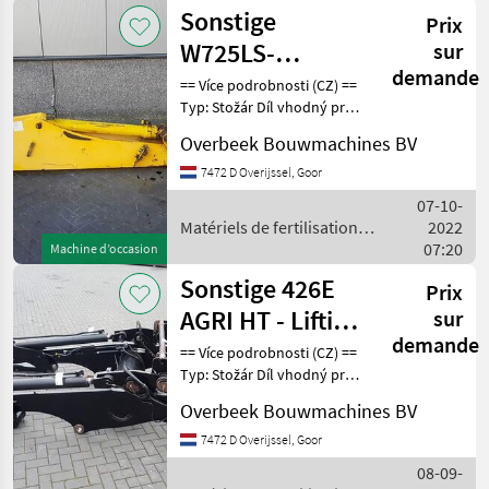
Sonstige
Prix
W725LS-
sur
demande
1231511H94-
== Více podrobnosti (CZ) ==
Typ: Stožár Díl vhodný pro:
Dipperstick/Stiel/Lepelstee
Oblast působnosti
Overbeek Bouwmachines BV
konstrukce DPH/marže:
Odpočet DPH pro
7472 D Overijssel, Goor
podnikatele Sériové číslo:
07-10-
1231511H94 == Weiter
Matériels de fertilisation et
2022
irrigation / Sonstige
07:20
Machine d’occasion
Sonstige 426E
Prix
AGRI HT - Lifting
sur
demande
framework/Schaufelarm/Gi
== Více podrobnosti (CZ) ==
Typ: Stožár Díl vhodný pro:
Oblast působnosti
Overbeek Bouwmachines BV
konstrukce DPH/marže:
Odpočet DPH pro
7472 D Overijssel, Goor
podnikatele == Weitere
08-09-
Informationen (DE) ==