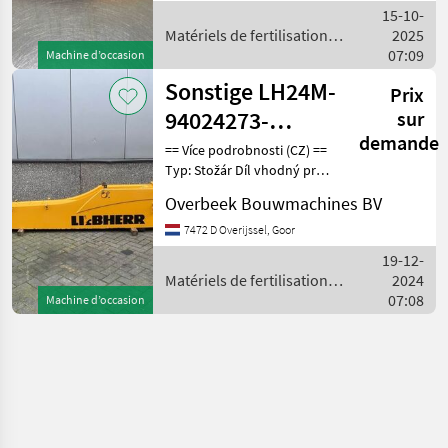
podnikatele Sériové číslo:
15-10-
61LD-10141 / 61LD-10151
Matériels de fertilisation et
2025
irrigation / Sonstige
07:09
Machine d’occasion
Sonstige LH24M-
Prix
94024273-
sur
demande
Adjustable
== Více podrobnosti (CZ) ==
Typ: Stožár Díl vhodný pro:
boom/Verstellausleger
Oblast působnosti
Overbeek Bouwmachines BV
konstrukce DPH/marže:
Odpočet DPH pro
7472 D Overijssel, Goor
podnikatele Sériové číslo:
19-12-
94024273 == Weitere
Matériels de fertilisation et
2024
irrigation / Sonstige
07:08
Machine d’occasion