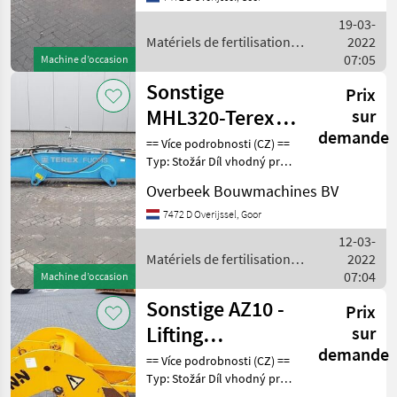
podnikatele == Weitere
19-03-
Informationen (DE) ==
Matériels de fertilisation et
2022
irrigation / Sonstige
07:05
Machine d’occasion
Sonstige
Prix
MHL320-Terex
sur
demande
0732142001-
== Více podrobnosti (CZ) ==
Typ: Stožár Díl vhodný pro:
5,2m-
Oblast působnosti
Monoboom/Monoausleg
Overbeek Bouwmachines BV
konstrukce DPH/marže:
Odpočet DPH pro
7472 D Overijssel, Goor
podnikatele Sériové číslo:
12-03-
0732142001 == Weiter
Matériels de fertilisation et
2022
irrigation / Sonstige
07:04
Machine d’occasion
Sonstige AZ10 -
Prix
Lifting
sur
demande
framework/Schaufelarm/Gi
== Více podrobnosti (CZ) ==
Typ: Stožár Díl vhodný pro:
Oblast působnosti