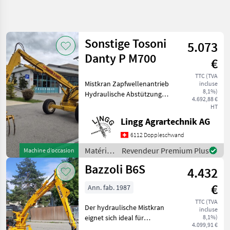
Affiner la
recherche
Sonstige Tosoni
5.073
Catégorie
Pays
Filtres
3
Danty P M700
€
Afficher
TTC (TVA
CHEMIN
Mistkran Zapfwellenantrieb
Réinitialiser
29
incluse
ACTUEL
8,1%)
Hydraulische Abstützung
résultats
4.692,88 €
matériel
Mistzange Grablöffel
HT
agricole
Planierlöffel Matériels de
Lingg Agrartechnik AG
Materiels De
fertilisation et irrigation
Fertilisation
Grues à fumier
6112 Doppleschwand
Et Irrigation
Matériels
Revendeur Premium Plus
Machine d’occasion
Grues A
de
Fumier
Bazzoli B6S
4.432
fertilisation
et
CHOISIR
€
Ann. fab. 1987
UNE
irrigation
CATÉGORIE
/
TTC (TVA
Der hydraulische Mistkran
incluse
Sonstige
Sonstige
27
eignet sich ideal für
8,1%)
4.099,91 €
Hofdünger, Kompost sowie