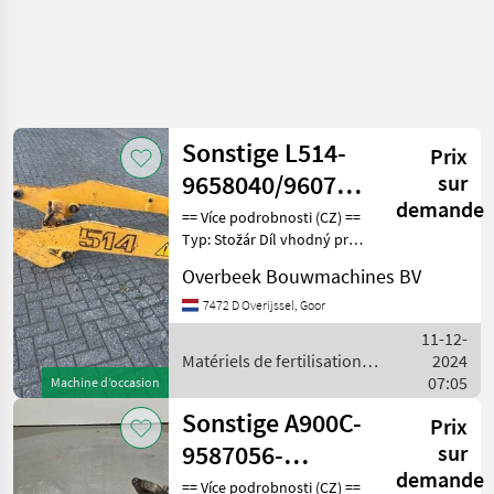
Sonstige L514-
Prix
9658040/9607679-
sur
demande
Lifting
== Více podrobnosti (CZ) ==
Typ: Stožár Díl vhodný pro:
framework/Schaufela
Oblast působnosti
Overbeek Bouwmachines BV
konstrukce DPH/marže:
Odpočet DPH pro
7472 D Overijssel, Goor
podnikatele Sériové číslo:
11-12-
9658040 / 9607679 ==
Matériels de fertilisation et
2024
irrigation / Sonstige
07:05
Machine d’occasion
Sonstige A900C-
Prix
9587056-
sur
demande
Pin/Bolzen/Pen
== Více podrobnosti (CZ) ==