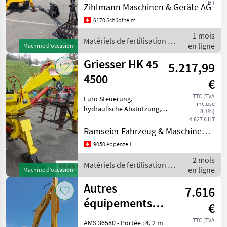
HT
Zihlmann Maschinen & Geräte AG
verschiedene
Bazzoli
1
Verladearbeiten. Dank des
6170 Schüpfheim
grossen Arbeitsbereichs
Griesser
1
1 mois
und der feinfühligen
Matériels de fertilisation et
en ligne
Machine d’occasion
hydrauli
irrigation / Bazzoli
MARKETPLACE
Griesser HK 45
5.217,99
4500
Offres des
Petites
€
Marketplace
distributeurs
annonces
TTC (TVA
Euro Steuerung,
incluse
hydraulische Abstützung,
8,1%)
Grablöffel, Krallen für
4.827 € HT
Abstützung, guter Zustand.
Ramseier Fahrzeug & Maschinen AG
Matériels de fertilisation et
9050 Appenzell
irrigation Grues à fumier
2 mois
Matériels de fertilisation et
en ligne
Machine d’occasion
irrigation / Griesser
Autres
7.616
équipements
€
agricoles, grue à
TTC (TVA
AMS 36580 - Portée : 4, 2 m