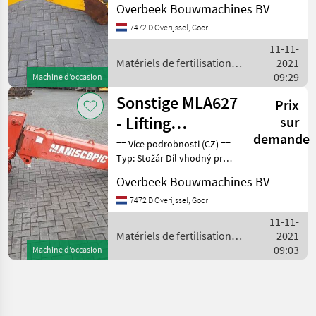
Overbeek Bouwmachines BV
konstrukce DPH/marže:
Odpočet DPH pro
7472 D Overijssel, Goor
podnikatele == Weitere
11-11-
Informationen (DE) ==
Matériels de fertilisation et
2021
irrigation / Sonstige
09:29
Machine d’occasion
Sonstige MLA627
Prix
- Lifting
sur
demande
framework/Schaufelarm/Gi
== Více podrobnosti (CZ) ==
Typ: Stožár Díl vhodný pro:
Oblast působnosti
Overbeek Bouwmachines BV
konstrukce DPH/marže:
Odpočet DPH pro
7472 D Overijssel, Goor
podnikatele == Weitere
11-11-
Informationen (DE) ==
Matériels de fertilisation et
2021
irrigation / Sonstige
09:03
Machine d’occasion