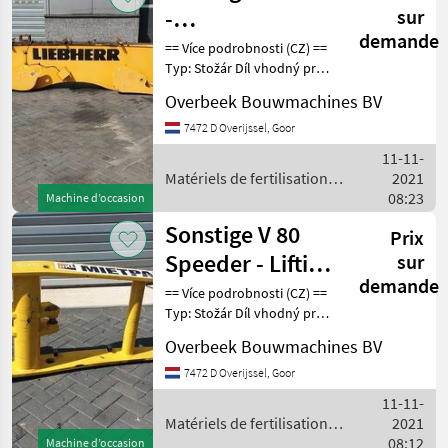
-
sur
demande
Monoboom/Monoausleger
== Více podrobnosti (CZ) ==
Typ: Stožár Díl vhodný pro:
Oblast působnosti
Overbeek Bouwmachines BV
konstrukce DPH/marže:
Odpočet DPH pro
7472 D Overijssel, Goor
podnikatele Sériové číslo:
11-11-
9629978 == Weitere I
Matériels de fertilisation et
2021
irrigation / Sonstige
08:23
Machine d’occasion
Sonstige V 80
Prix
Speeder - Lifting
sur
demande
framework/Schaufelarm/Gi
== Více podrobnosti (CZ) ==
Typ: Stožár Díl vhodný pro:
Oblast působnosti
Overbeek Bouwmachines BV
konstrukce DPH/marže:
Odpočet DPH pro
7472 D Overijssel, Goor
podnikatele == Weitere
11-11-
Informationen (DE) ==
Matériels de fertilisation et
2021
irrigation / Sonstige
08:12
Machine d’occasion