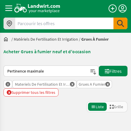
Parcourir les offres
/
Matériels De Fertilisation Et Irrigation
/
Grues À Fumier
Acheter Grues à fumier neuf et d'occasion
Voici comment les annonces sont triées sur Landwirt.com
Filtres
x
x
x
Materiels De Fertilisation Et Irrigation
Grues A Fumier
x
Supprimer tous les filtres
Liste
Grille