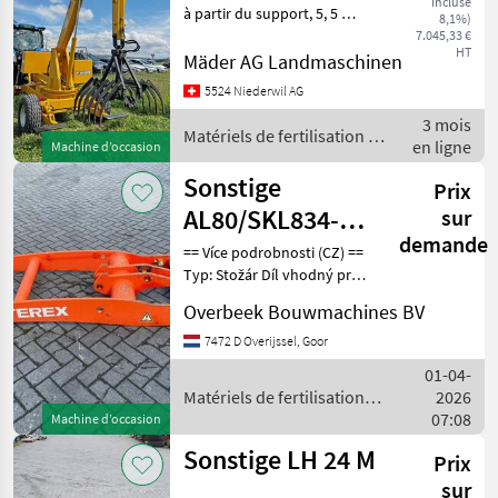
incluse
fumier Krüger
à partir du support, 5, 5 m à
8,1%)
partir du centre de la
L224
7.045,33 €
HT
couronne pivotante -
Mäder AG Landmaschinen
Hauteur de la pince : 4, 1 m
5524 Niederwil AG
(bord inférieur) -
3 mois
Stabilisateur : h
Matériels de fertilisation et
en ligne
Machine d’occasion
irrigation / Sonstige
Sonstige
Prix
AL80/SKL834-
sur
demande
6452020001-
== Více podrobnosti (CZ) ==
Typ: Stožár Díl vhodný pro:
Lifting
Oblast působnosti
framework/Giek
Overbeek Bouwmachines BV
konstrukce DPH/marže:
Odpočet DPH pro
7472 D Overijssel, Goor
podnikatele Sériové číslo:
01-04-
6452020001 == Weiter
Matériels de fertilisation et
2026
irrigation / Sonstige
07:08
Machine d’occasion
Sonstige LH 24 M
Prix
sur