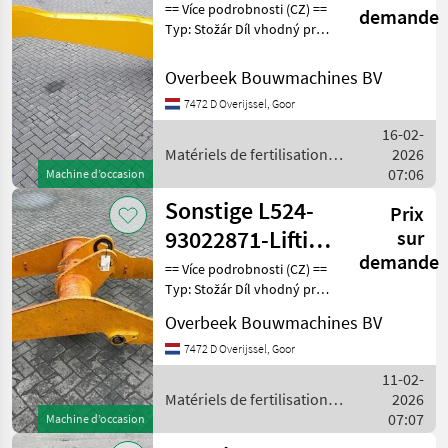
== Více podrobnosti (CZ) ==
demande
Typ: Stožár Díl vhodný pro:
Oblast působnosti
konstrukce DPH/marže:
Overbeek Bouwmachines BV
Odpočet DPH pro
7472 D Overijssel, Goor
podnikatele Sériové číslo:
94059747 == Weitere
16-02-
Matériels de fertilisation et
2026
irrigation / Sonstige
07:06
Machine d’occasion
Sonstige L524-
Prix
93022871-Lifting
sur
demande
framework/Schaufelarm/Gi
== Více podrobnosti (CZ) ==
Typ: Stožár Díl vhodný pro:
Oblast působnosti
Overbeek Bouwmachines BV
konstrukce DPH/marže:
Odpočet DPH pro
7472 D Overijssel, Goor
podnikatele Sériové číslo:
11-02-
93022871 == Weitere
Matériels de fertilisation et
2026
irrigation / Sonstige
07:07
Machine d’occasion