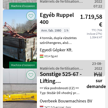
Matériels de fertilisation et
2022
irrigation / Sonstige
07:22
Machine d’occasion
Egyéb Ruppel
1.719,58
400
€
Ann. fab. 1980
1 h
TTC (TVA
incluse 27%)
1.354 € HT
4 tonnás, dupla vízszintes
szóróhengeres, alsó
kardánhajtású eladó
Egyedi Gépker Kft.
Matériels de fertilisation et
9314 Egyed
irrigation Grues à fumier
23-08-
Machine d’occasion
Matériels de fertilisation et
2022
Sonstige 525-67 -
irrigation / Sonstige
11:14
Prix
Lifting
sur
demande
framework/Schaufelarm/Gi
== Více podrobnosti (CZ) ==
Typ: Stožár Díl vhodný pro:
Oblast působnosti
Overbeek Bouwmachines BV
konstrukce DPH/marže:
Odpočet DPH pro
7472 D Overijssel, Goor