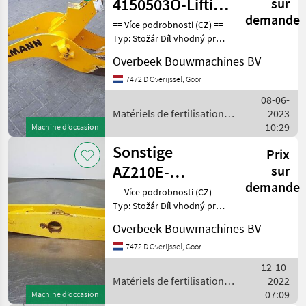
4150503O-Lifting
sur
demande
framework/Schaufelarm/Gi
== Více podrobnosti (CZ) ==
Typ: Stožár Díl vhodný pro:
Oblast působnosti
Overbeek Bouwmachines BV
konstrukce DPH/marže:
Odpočet DPH pro
7472 D Overijssel, Goor
podnikatele Sériové číslo:
08-06-
4150503O == Weitere
Matériels de fertilisation et
2023
irrigation / Sonstige
10:29
Machine d’occasion
Sonstige
Prix
AZ210E-
sur
demande
23106959-Shift
== Více podrobnosti (CZ) ==
Typ: Stožár Díl vhodný pro:
lever/Umlenkhebel/Duwst
Oblast působnosti
Overbeek Bouwmachines BV
konstrukce DPH/marže:
Odpočet DPH pro
7472 D Overijssel, Goor
podnikatele Sériové číslo:
12-10-
23106959 == Weitere
Matériels de fertilisation et
2022
irrigation / Sonstige
07:09
Machine d’occasion