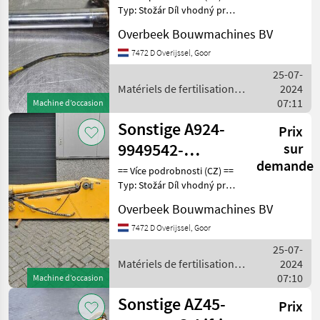
Typ: Stožár Díl vhodný pro:
Oblast působnosti
Overbeek Bouwmachines BV
konstrukce DPH/marže:
Odpočet DPH pro
7472 D Overijssel, Goor
podnikatele Sériové číslo:
25-07-
9587056 == Weitere I
Matériels de fertilisation et
2024
irrigation / Sonstige
07:11
Machine d’occasion
Sonstige A924-
Prix
9949542-
sur
demande
Dipperstick/Stiel/Lepelstee
== Více podrobnosti (CZ) ==
Typ: Stožár Díl vhodný pro:
Oblast působnosti
Overbeek Bouwmachines BV
konstrukce DPH/marže:
Odpočet DPH pro
7472 D Overijssel, Goor
podnikatele Sériové číslo:
25-07-
9949542 == Weitere I
Matériels de fertilisation et
2024
irrigation / Sonstige
07:10
Machine d’occasion
Sonstige AZ45-
Prix