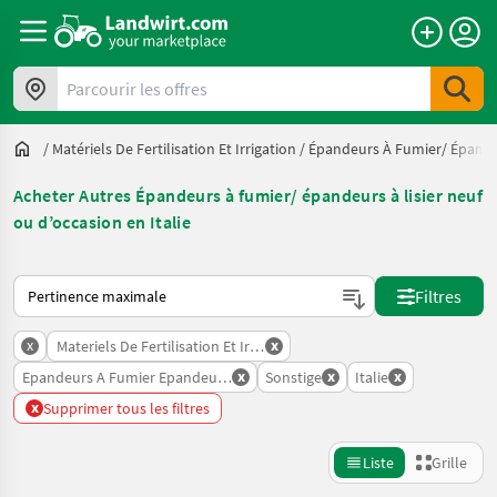
Parcourir les offres
/
Matériels De Fertilisation Et Irrigation
/
Épandeurs À Fumier/ Épandeu
Acheter Autres Épandeurs à fumier/ épandeurs à lisier neuf
ou d’occasion en Italie
Voici comment les annonces sont triées sur Landwirt.com
Filtres
x
x
Materiels De Fertilisation Et Irrigation
x
x
x
Epandeurs A Fumier Epandeurs A Lisier
Sonstige
Italie
x
Supprimer tous les filtres
Liste
Grille