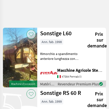
Affiner la
recherche
Sonstige L60
Prix
Catégorie
Pays
Filtres
4
1
sur
Ann. fab. 1998
demande
Afficher
CHEMIN
Réinitialiser
3
Rimorchio a spandimento
ACTUEL
résultats
anteriore lunghezza con
matériel
tiro 5420 mm larghezza
agricole
massima 2180 mm tavole e
Macchine Agricole Stefani Luciano
Materiels De
catenarie in buono stato,
Fertilisation
47864 Pennabilli
funzionali alette per lo
Et Irrigation
spandimento in bu
Matériels
Revendeur Premium Plus
Machine d’occasion
Epandeurs
de
A Fumier
Sonstige RS 60 R
Prix
Epandeurs
fertilisation
A Lisier
et
sur
Ann. fab. 1999
irrigation
Sonstige
demande
/