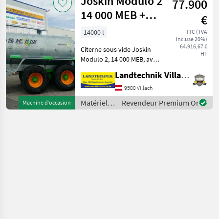
Joskin Modulo 2
77.900
fertilisation
et
14 000 MEB +
€
irrigation
Pendislide
/
14000 l
TTC (TVA
incluse 20%)
105/42 PS1
Vogelsang
64.916,67 €
Citerne sous vide Joskin
HT
Modulo 2, 14 000 MEB, avec
timon à suspension, essieu
Landtechnik Villach GmbH
tandem, avec essieu
suiveur hydraulique essieu
9500 Villach
suiveur, avec pneumatiques
Matériels
Revendeur Premium Or
Machine d’occasion
: 650/55R26,
de
fertilisation
et
irrigation
/ Joskin