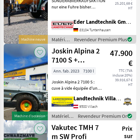
Vakutec
SONDERABVERKAUFSAKTION
25.201,68 €
nur eine Fuhre bisher
HT
gefahren Baujahr 2021
Exzenterschneckenpumpe
Eder Landtechnik GmbH
Behälter: 8.000 ltr. GFK-
83104 Tuntenhausen
Tank - Unterlegkeile -
Dreikammerleuchten -
Matériels
Revendeur Premium Plus
Machine neuve
Schie
de
Joskin Alpina 2
47.900
fertilisation
et
7100 S +
€
irrigation
épandeur à
/ Oehler
Ann. fab. 2023
7100 l
TTC (TVA
incluse 20%)
patins de 7,5 m
39.916,67 €
Joskin Alpina 2 7100 S :
HT
cuve à vide équipée d'une
pompe MEC 8000 avec
Landtechnik Villach GmbH
Pendislide Basic, épandeur
à patins d'une largeur de
9500 Villach
travail de 7, 5 m, système
Matériels
Revendeur Premium Or
Machine d’occasion
de relevage hyd
de
Vakutec TMH 7
Prix
fertilisation
et
m SW Profi
sur