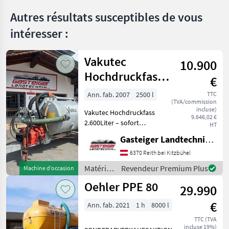
irrigation
Autres résultats susceptibles de vous
/
Sonstige
intéresser :
VIN KOL
Ökostreuer
Vakutec
10.900
MARKETPLACE
Hochdruckfass
€
Offres des
Petites
Marketplace
2600 Liter
distributeurs
annonces
Ann. fab. 2007
2500 l
TTC
(TVA/commission
incluse)
Vakutec Hochdruckfass
9.646,02 €
2.600Liter – sofort
HT
einsatzbereit Zum Verkauf
Gasteiger Landtechnik GmbH
steht ein Vakutec
Hochdruckfass mit 2.500
6370 Reith bei Kitzbühel
Litern Fassungsvermögen,
Matériels
Revendeur Premium Plus
Machine d’occasion
Baujahr 2007 Das Fass wu
de
Oehler PPE 80
29.990
fertilisation
et
€
Ann. fab. 2021
1 h
8000 l
irrigation
/
TTC (TVA
incluse 19%)