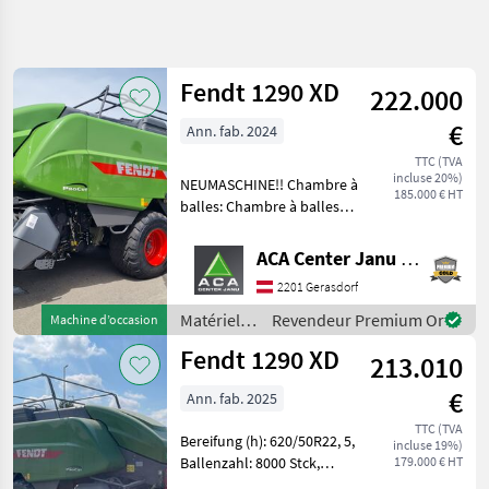
Affiner la
recherche
Fendt 1290 XD
222.000
Catégorie
Pays
Filtres
4
€
Ann. fab. 2024
Afficher
TTC (TVA
CHEMIN
Réinitialiser
8
incluse 20%)
NEUMASCHINE!! Chambre à
ACTUEL
185.000 € HT
résultats
balles: Chambre à balles
matériel
variable, Graissage
agricole
centralisé: Graissage central
ACA Center Janu GmbH
Materiels
automatique, Rampe à
De
2201 Gerasdorf
balles, Air comprimé/
Fenaison
pneumatique, Système de
Matériels
Revendeur Premium Or
Machine d’occasion
Presses
net
de
Haute
Fendt 1290 XD
213.010
Densite
fenaison /
Fendt
Fendt
€
Ann. fab. 2025
TTC (TVA
CHOISIR
Bereifung (h): 620/50R22, 5,
incluse 19%)
UNE
Ballenzahl: 8000 Stck,
179.000 € HT
CATÉGORIE
Bordcomputer / Monitor,