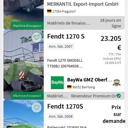
MERKANTIL Export-Import GmbH
PickUp, ISOBUS, Zweiachser,
Fendt
Feuchtemessung ________
17094 Pragsdorf
Graissage centralisé:
Claas
18 jours en
Graissage
Matériels de fenaison /
ligne
Machine d’occasion
Fendt
Krone
Fendt 1270 S
23.205
New Holland
€
Ann. fab. 2007
TTC (TVA
Case IH
incluse 19%)
Fendt 1270 SMODELL
19.500 € HT
T756BJ 200764939
John Deere
BALLENBALLENMAß
120X70FIELDSTAR
BayWa GMZ Oberfranken
Afficher
TERMINALBEREIFUNG 500-
tous
96052 Bamberg
50-17
les 14
BKTDRUCKLUFTBREMSEGELENKWELLE
Matériels
Revendeur Premium Or
Machine d’occasion
- OHNE
de
MODÈLE
Fendt 1270S
SCHUTZARBEITSSCHEINWERFERK80
Prix
fenaison /
UNT
Fendt
sur
Ann. fab. 2008
demande
1290
Ballenzahl: 102650 Stck,