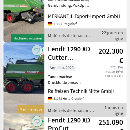
XD
Garnbindung, PickUp,
Weitwinkel-Gelenkwelle
MERKANTIL Export-Import GmbH
MARKETPLACE
________ 6 Knoter, Pick up,
Bedienterminal Essieu
17094 Pragsdorf
Offres des
Petites
tandem Matériels de
Marketplace
distributeurs
annonces
22 jours en
fenaison Presses haute
Matériels de fenaison /
ligne
Machine d’occasion
Fendt
Fendt 1290 XD
202.300
Cutter
€
Quaderballenpre
Ann. fab. 2023
TTC (TVA
incluse 19%)
170.000 € HT
Tandemachse
Druckluftbremse
Gelenkwelle 20-teilig
Raiffeisen Technik Mitte GmbH
Varioterminal 9-Zoll
31188 Holle-Grasdorf
Ballenrutsche Matériels de
fenaison Presses haute
1 mois en
Machine neuve
Matériels de fenaison /
densité
ligne
Fendt
Fendt 1290 XD
251.090
ProCut