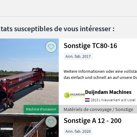
tats susceptibles de vous intéresser :
Sonstige TC80-16
Ann. fab. 2017
Weitere Informationen oder eine vollst
das einfach und schnell an auf unsere D
können uns auch anrufen.Alle zu
Duijndam Machines
2913 L Nieuwerkerk a/d IJssel
Matériels de convoyage / Sonstige
Machine d’occasion
Sonstige A 12 - 200
Ann. fab. 2026