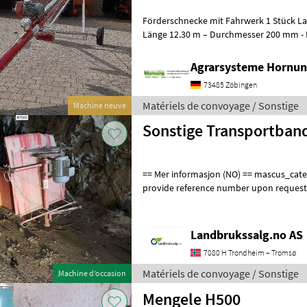
Förderschnecke mit Fahrwerk 1 Stück Lackierte Stahlausführung -
Länge 12.30 m – Durchmesser 200 
Agrarsysteme Hornun
73485 Zöbingen
Matériels de convoyage / Sonstige
Machine neuve
Sonstige Transportban
== Mer informasjon (NO) == mascus_category: othertractoracc Please
provide reference number upon request
en.landbrukssalg.no/7206 for more imag
Landbrukssalg.no AS
7080 H Trondheim – Tromsø
Matériels de convoyage / Sonstige
Machine d’occasion
Mengele H500