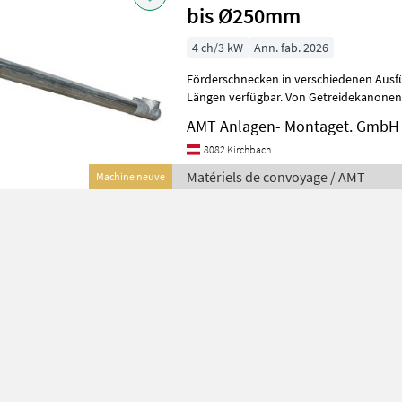
bis Ø250mm
4 ch/3 kW
Ann. fab. 2026
Förderschnecken in verschiedenen Ausführungen, L
Längen verfügbar. Von Getreidekanonen über Rohrschnecken bis
Trogschnecken. * Mögliche Baugrößen
AMT Anlagen- Montaget. GmbH
8082 Kirchbach
Matériels de convoyage / AMT
Machine neuve