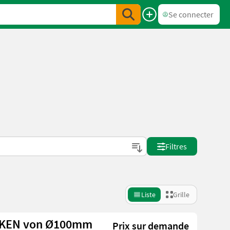
Se connecter
Filtres
Liste
Grille
CKEN von Ø100mm
Prix sur demande