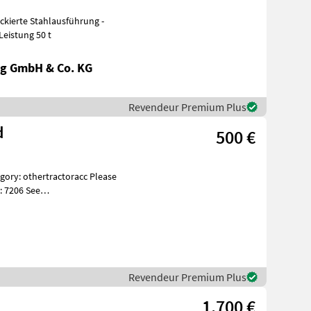
mm - Leistung 50 t
g GmbH & Co. KG
Revendeur Premium Plus
d
500 €
: 7206 See
es Beskri
Revendeur Premium Plus
1.700 €