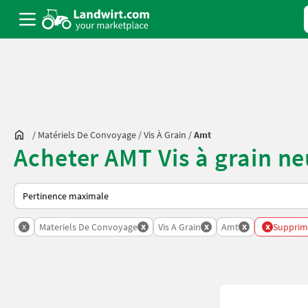
/
Matériels De Convoyage
/
Vis À Grain
/
Amt
Acheter AMT Vis à grain ne
Voici comment les annonces sont triées sur Landwirt.com
x
x
x
x
x
Materiels De Convoyage
Vis A Grain
Amt
Supprime