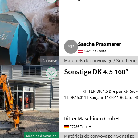
Sascha Praxmarer
6524 Kaunertal
Matériels de convoyage / Soufflerie
Annonce
Sonstige DK 4.5 160°
________ RITTER DK 4.5 Dreipunkt-Rückekran, gebrau
11.DK45.0111 Baujahr 11/2011 Rotator 4
Rückeschild 1, 5 m Steuerblock mit 1 Joy
Ritter Maschinen GmbH
77736 Zell a.H.
Matériels de convoyage / Sonstige
Machine d’occasion