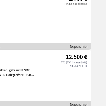
TVA non applicable
s
Depuis hier
12.500 €
TTC (TVA incluse 19%)
10.504,20 € HT
cht S/N:
5 kN Holzgreifer B1600
stick
Depuis hier