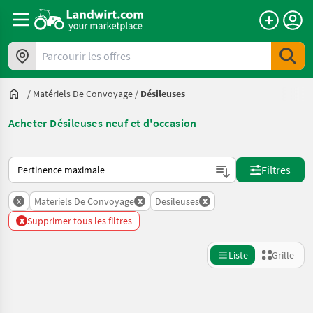
Parcourir les offres
/
Matériels De Convoyage
/
Désileuses
Acheter Désileuses neuf et d'occasion
Voici comment les annonces sont triées sur Landwirt.com
Filtres
x
x
x
Materiels De Convoyage
Desileuses
x
Supprimer tous les filtres
Liste
Grille