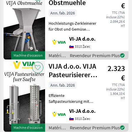
VIJA
Obstmuehle
€
d.o.o.
Ann. fab. 2026
TTC (TVA
incluse 22%)
2.094,26 €
Hochleistungs-Zerkleinerer
HT
für Obst und Gemüse
Dieser Zerkleinerer ist
VI-JA d.o.o.
perfekt geeignet für die
Verarbeitung verschiedener
3310 Žalec
Obst- und Gemüsesorten.
Matériels
Revendeur Premium Plus
Machine d’occasion
Die Feinheit de
de vente
VIJA d.o.o. VIJA
2.323
directe /
VIJA
Pasteurisierer
€
d.o.o.
fuer Saefte
Ann. fab. 2026
TTC (TVA
incluse 22%)
1.904,10 €
Effiziente
HT
Saftpasteurisierung mit
unserem Gerät Unser Gerät
VI-JA d.o.o.
ermöglicht die effiziente
Pasteurisierung großer
3310 Žalec
Mengen verschiedener
Matériels
Revendeur Premium Plus
Machine d’occasion
Säfte. Es besteht aus einem