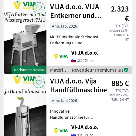
de vente
VIJA d.o.o. VIJA
Unt
2.323
directe /
VIJA
Entkerner und
€
d.o.o.
Passiergeraet
Ann. fab. 2026
TTC (TVA
incluse 22%)
RV20
1.904,10 €
Multifunktionale Steinobst-
HT
Entkernungs- und
Püriermaschine Diese
VI-JA d.o.o.
vielseitige Maschine ist ideal
für die
3310 Žalec
Lebensmittelverarbeitung
Matériels
Revendeur Premium Plus
Machine d’occasion
von Steinobst wie
de vente
VIJA d.o.o. Vija
Pflaumen, Kirsc
885 €
directe /
VIJA
Handfüllmaschine
TTC (TVA
d.o.o.
incluse 22%)
725,41 € HT
Ann. fab. 2026
Innovative
Handfüllmaschine für
vielseitige Anwendungen
VI-JA d.o.o.
Ideal für Metzgereien,
Bauernhöfe und den
3310 Žalec