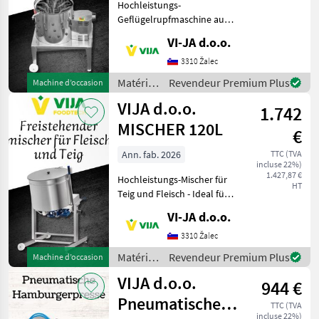
Hochleistungs-
Geflügelrupfmaschine aus
Edelstahl Diese
VI-JA d.o.o.
Geflügelrupfmaschine aus
rostfreiem Material spart
3310 Žalec
wertvolle Zeit beim Rupfen
Matériels
Revendeur Premium Plus
Machine d’occasion
großer Mengen Geflügel.
de vente
VIJA d.o.o.
Mit e
1.742
directe /
VIJA
MISCHER 120L
€
d.o.o.
Ann. fab. 2026
TTC (TVA
incluse 22%)
1.427,87 €
Hochleistungs-Mischer für
HT
Teig und Fleisch - Ideal für
jeden Bedarf! Entdecken Sie
VI-JA d.o.o.
unsere hochwertigen frei
stehenden Mischer, perfekt
3310 Žalec
geeignet für die profession
Matériels
Revendeur Premium Plus
Machine d’occasion
de vente
VIJA d.o.o.
944 €
directe /
VIJA
Pneumatische
TTC (TVA
d.o.o.
incluse 22%)