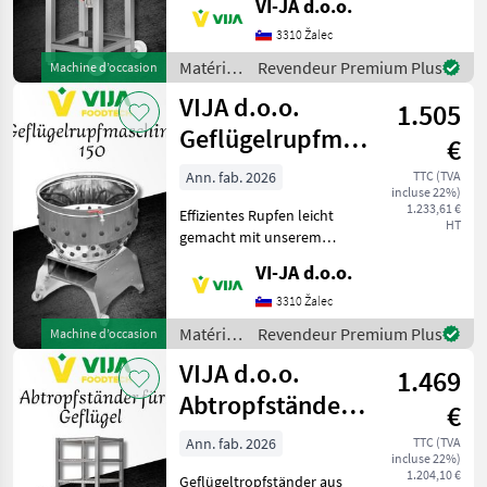
VI-JA d.o.o.
Material: Hergestellt aus
rostfreiem Edelstahl für
3310 Žalec
eine lange Lebensdauer.
Matériels
Revendeur Premium Plus
Machine d’occasion
Volumen: 120 Liter, ideal für
de vente
VIJA d.o.o.
1.505
directe /
VIJA
Geflügelrupfmaschine
€
d.o.o.
150
Ann. fab. 2026
TTC (TVA
incluse 22%)
1.233,61 €
Effizientes Rupfen leicht
HT
gemacht mit unserem
Geflügelrupfer! Rostfreies
VI-JA d.o.o.
Material: Langlebigkeit und
Hygiene garantiert!
3310 Žalec
Zeitersparnis: Perfekt für
Matériels
Revendeur Premium Plus
Machine d’occasion
das Rupfen größ
de vente
VIJA d.o.o.
1.469
directe /
VIJA
Abtropfständer
€
d.o.o.
für Geflügel
Ann. fab. 2026
TTC (TVA
incluse 22%)
1.204,10 €
Geflügeltropfständer aus