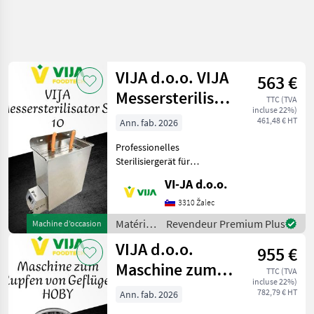
VIJA d.o.o. VIJA
563 €
Messersterilisator
TTC (TVA
incluse 22%)
SN 10
461,48 € HT
Ann. fab. 2026
Professionelles
Sterilisiergerät für
Fleischverarbeitungsmesser
VI-JA d.o.o.
Zum Verkauf steht ein
hochwertiges
3310 Žalec
Sterilisiergerät, das speziell
Matériels
Revendeur Premium Plus
Machine d’occasion
für die Sterilisation von
de vente
VIJA d.o.o.
Fleisc
955 €
directe /
VIJA
Maschine zum
TTC (TVA
d.o.o.
incluse 22%)
Rupfen von
782,79 € HT
Ann. fab. 2026
Geflügel HOBY