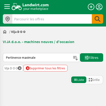
Parcourir les offres
/
Vija D O O
VIJA d.o.o. - machines neuves / d'occasion
Voici comment les annonces sont triées sur Landwirt.com
Filtres
x
x
Vija D O O
Supprimer tous les filtres
Liste
Grille
Affiner la