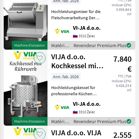
Ann. fab. 2026
TTC (TVA
incluse 22%)
3.959,84 €
Hochleistungsmixer für die
HT
Fleischverarbeitung Der
Mixer ist vollständig aus
VI-JA d.o.o.
rostfreiem Material
hergestellt und dadurch
3310 Žalec
besonders langlebig und
Matériels
Revendeur Premium Plus
Machine d’occasion
hygienisch. Dank se
de vente
VIJA d.o.o.
7.840
directe /
VIJA
Kochkessel mit
€
d.o.o.
Rührwerk
Ann. fab. 2026
TTC (TVA
incluse 22%)
6.426,23 €
Hochleistungskessel für
HT
professionelle Küchen
Entdecken Sie den
VI-JA d.o.o.
vielseitigen
Hochleistungskessel,
3310 Žalec
perfekt geeignet für eine
Matériels
Revendeur Premium Plus
Machine d’occasion
Vielzahl an
de vente
VIJA d.o.o. VIJA
Zubereitungsarten. Ob für
2.555
directe /