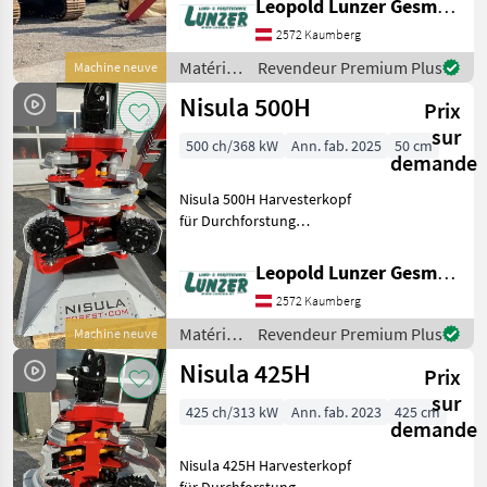
Leopold Lunzer GesmbH
Laufwerkslänge 3590 mm
2572 Kaumberg
und Breite 2, 6 m mit 600
mm Drei-Steg-
Matériels
Revendeur Premium Plus
Machine neuve
Bodenplatten, 2,
forestiers
Nisula 500H
Prix
et
matériels
sur
500 ch/368 kW
Ann. fab. 2025
50 cm
pour le
demande
travail
du bois /
Nisula 500H Harvesterkopf
Nisula
für Durchforstung
Lagermaschine Einfacher
Schnitt bis 500mm
Leopold Lunzer GesmbH
sauberes Entasten bis
2572 Kaumberg
430mm Messer 5+1
Gewicht:640kg Öl-Bedarf:
Matériels
Revendeur Premium Plus
Machine neuve
140-180 L
forestiers
Nisula 425H
Prix
et
matériels
sur
425 ch/313 kW
Ann. fab. 2023
425 cm
pour le
demande
travail
du bois /
Nisula 425H Harvesterkopf
Nisula