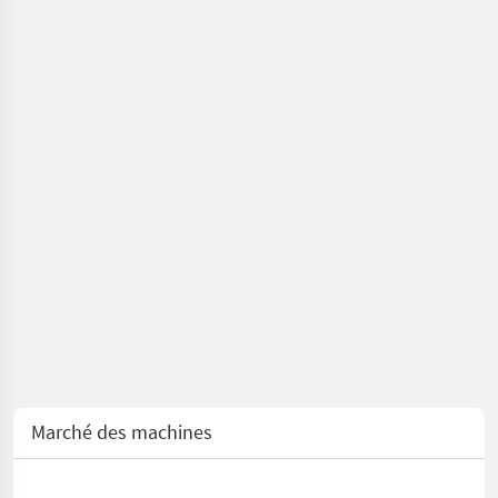
Couteaux de
jardin/bennes
preneuses
Marché des machines