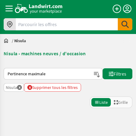
Parcourir les offres
/
Nisula
Nisula - machines neuves / d'occasion
Voici comment les annonces sont triées sur Landwirt.com
Filtres
x
x
Nisula
Supprimer tous les filtres
Liste
Grille
Affiner la