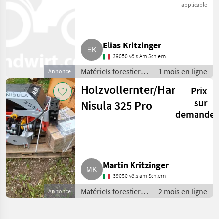
325 NEU
preneuses
applicable
Elias Kritzinger
39050 Völs Am Schlern
Matériels forestiers
1 mois en ligne
Annonce
et matériels pour le
Holzvollernter/Harvester
Prix
travail du bois /
Couteaux de
sur
Nisula 325 Pro
jardin/bennes
demande
preneuses
Martin Kritzinger
39050 Völs am Schlern
Matériels forestiers
2 mois en ligne
Annonce
et matériels pour le
travail du bois /