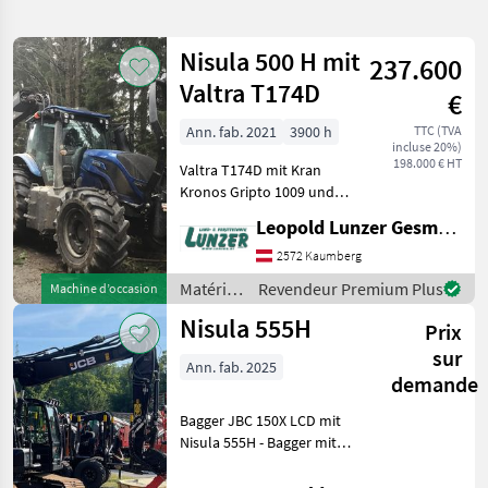
recherche
Nisula 500 H mit
237.600
Catégorie
Pays
Filtres
1
Valtra T174D
€
Afficher
Ann. fab. 2021
3900 h
TTC (TVA
CHEMIN
Réinitialiser
7
incluse 20%)
ACTUEL
198.000 € HT
résultats
Valtra T174D mit Kran
Nisula
Kronos Gripto 1009 und
Harvester Nisula 500 H -
Leopold Lunzer GesmbH
CHOISIR
Valtra T174 D – Baujahr
UNE
2021, B-Std. 3900 Allrad,
2572 Kaumberg
CATÉGORIE
AKH 38 mm Bolzen A11
Matériels
Revendeur Premium Plus
Machine d’occasion
automatisch, Kabinenfed
matériel forestier
7
forestiers
Nisula 555H
Prix
et
matériels
sur
MARKETPLACE
Ann. fab. 2025
pour le
demande
travail
Offres des
Petites
Marketplace
du bois /
Bagger JBC 150X LCD mit
distributeurs
annonces
Nisula
Nisula 555H - Bagger mit
329 Std. - Ausstattung:
Unterwagen mit